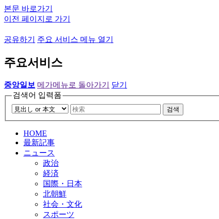
본문 바로가기
이전 페이지로 가기
공유하기
주요 서비스 메뉴 열기
주요서비스
중앙일보
메가메뉴로 돌아가기
닫기
검색어 입력폼
검색
HOME
最新記事
ニュース
政治
経済
国際・日本
北朝鮮
社会・文化
スポーツ