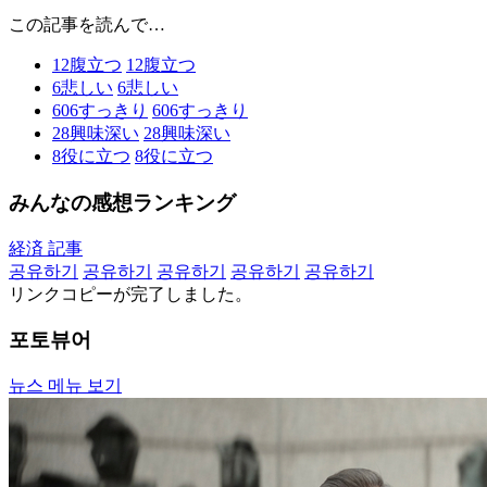
この記事を読んで…
12
腹立つ
12
腹立つ
6
悲しい
6
悲しい
606
すっきり
606
すっきり
28
興味深い
28
興味深い
8
役に立つ
8
役に立つ
みんなの感想ランキング
経済 記事
공유하기
공유하기
공유하기
공유하기
공유하기
リンクコピーが完了しました。
포토뷰어
뉴스 메뉴 보기