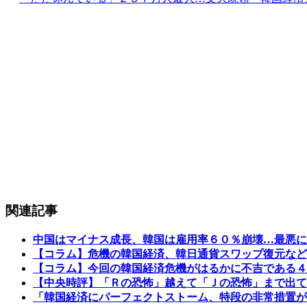
関連記事
中国はマイナス成長、韓国は雇用率６０％崩壊…最悪に
【コラム】危機の韓国経済、韓日通貨スワップ復元など
【コラム】今回の韓国経済危機がはるかに不吉である４
【中央時評】「Ｒの恐怖」越えて「Ｊの恐怖」まで出て
「韓国経済にパーフェクトストーム、特段の非常措置が