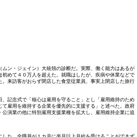
（ムン・ジェイン）大統領の診断だ。実際、働く能力はあるが
は初めて４０万人を超えた。就職はしたが、疾病や休業などで
た。来訪客がおらず閉店した食堂従業員、事実上閉店した旅行
日、記念式で「核心は雇用を守ること」とし「雇用維持のため
じて雇用を維持する企業を優先的に支援する」と述べた。政府
・公演業の他に特別雇用支援業種を拡大し、雇用維持企業に追
にした。全職員が１カ月に半月以上月給を受けることができず