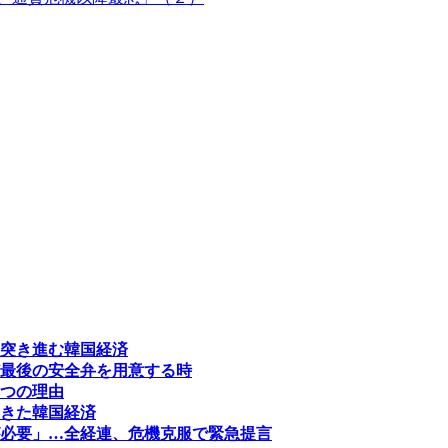
突き進む韓国経済
最後の安全弁を用意する時
つの理由
きた韓国経済
必要」…全経連、危機克服で緊急提言