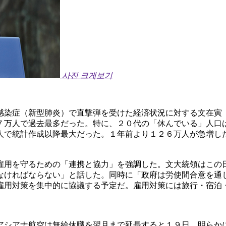
사진 크게보기
感染症（新型肺炎）で直撃弾を受けた経済状況に対する文在寅
７万人で過去最多だった。特に、２０代の「休んでいる」人口
人で統計作成以降最大だった。１年前より１２６万人が急増し
雇用を守るための「連携と協力」を強調した。文大統領はこの
なければならない」と話した。同時に「政府は労使間合意を通
雇用対策を集中的に協議する予定だ。雇用対策には旅行・宿泊
アシアナ航空は無給休職を翌月まで延長すると１９日、明らか