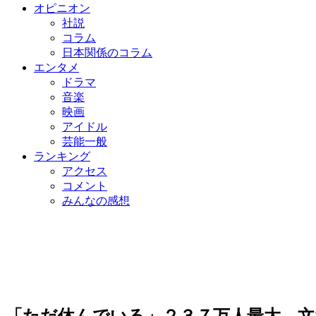
オピニオン
社説
コラム
日本関係のコラム
エンタメ
ドラマ
音楽
映画
アイドル
芸能一般
ランキング
アクセス
コメント
みんなの感想
「ただ休んでいる」２３７万人最大…文