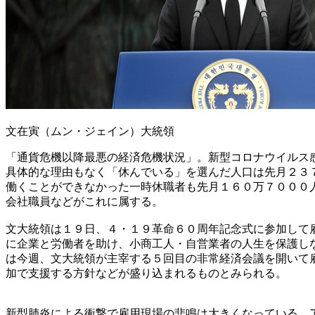
文在寅（ムン・ジェイン）大統領
「通貨危機以降最悪の経済危機状況」。新型コロナウイルス
具体的な理由もなく「休んでいる」を選んだ人口は先月２３
働くことができなかった一時休職者も先月１６０万７０００
会社職員などがこれに属する。
文大統領は１９日、４・１９革命６０周年記念式に参加して
に企業と労働者を助け、小商工人・自営業者の人生を保護し
は今週、文大統領が主宰する５回目の非常経済会議を開いて
加で支援する方針などが盛り込まれるものとみられる。
新型肺炎による衝撃で雇用現場の悲鳴は大きくなっている。