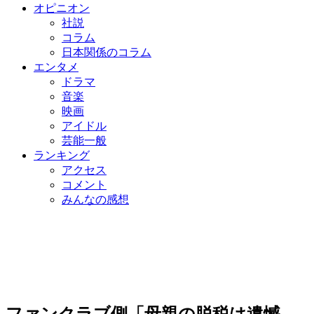
オピニオン
社説
コラム
日本関係のコラム
エンタメ
ドラマ
音楽
映画
アイドル
芸能一般
ランキング
アクセス
コメント
みんなの感想
ファンクラブ側「母親の脱税は遺憾…