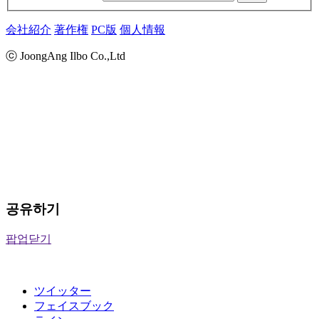
会社紹介
著作権
PC版
個人情報
ⓒ JoongAng Ilbo Co.,Ltd
공유하기
팝업닫기
ツイッター
フェイスブック