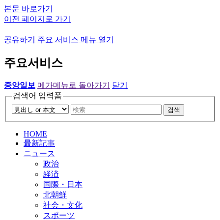
본문 바로가기
이전 페이지로 가기
공유하기
주요 서비스 메뉴 열기
주요서비스
중앙일보
메가메뉴로 돌아가기
닫기
검색어 입력폼
검색
HOME
最新記事
ニュース
政治
経済
国際・日本
北朝鮮
社会・文化
スポーツ