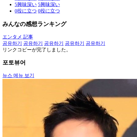
5
興味深い
5
興味深い
0
役に立つ
0
役に立つ
みんなの感想ランキング
エンタメ 記事
공유하기
공유하기
공유하기
공유하기
공유하기
リンクコピーが完了しました。
포토뷰어
뉴스 메뉴 보기