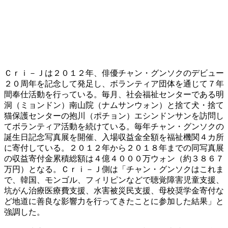
Ｃｒｉ－Ｊは２０１２年、俳優チャン・グンソクのデビュー
２０周年を記念して発足し、ボランティア団体を通じて７年
間奉仕活動を行っている。毎月、社会福祉センターである明
洞（ミョンドン）南山院（ナムサンウォン）と捨て犬・捨て
猫保護センターの抱川（ポチョン）エシンドンサンを訪問し
てボランティア活動を続けている。毎年チャン・グンソクの
誕生日記念写真展を開催、入場収益金全額を福祉機関４カ所
に寄付している。２０１２年から２０１８年までの同写真展
の収益寄付金累積総額は４億４０００万ウォン（約３８６７
万円）となる。Ｃｒｉ－Ｊ側は「チャン・グンソクはこれま
で、韓国、モンゴル、フィリピンなどで聴覚障害児童支援、
坑がん治療医療費支援、水害被災民支援、母校奨学金寄付な
ど地道に善良な影響力を行ってきたことに参加した結果」と
強調した。