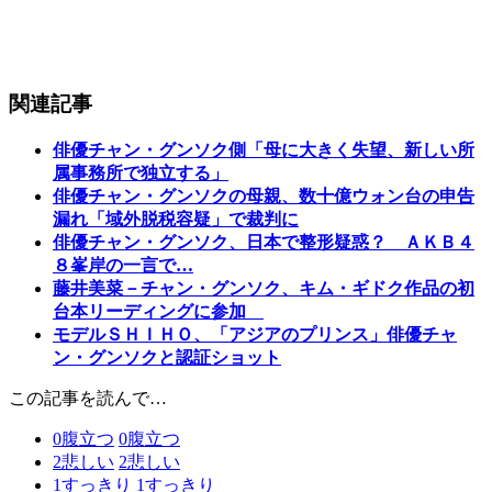
関連記事
俳優チャン・グンソク側「母に大きく失望、新しい所
属事務所で独立する」
俳優チャン・グンソクの母親、数十億ウォン台の申告
漏れ「域外脱税容疑」で裁判に
俳優チャン・グンソク、日本で整形疑惑？ ＡＫＢ４
８峯岸の一言で…
藤井美菜－チャン・グンソク、キム・ギドク作品の初
台本リーディングに参加
モデルＳＨＩＨＯ、「アジアのプリンス」俳優チャ
ン・グンソクと認証ショット
この記事を読んで…
0
腹立つ
0
腹立つ
2
悲しい
2
悲しい
1
すっきり
1
すっきり