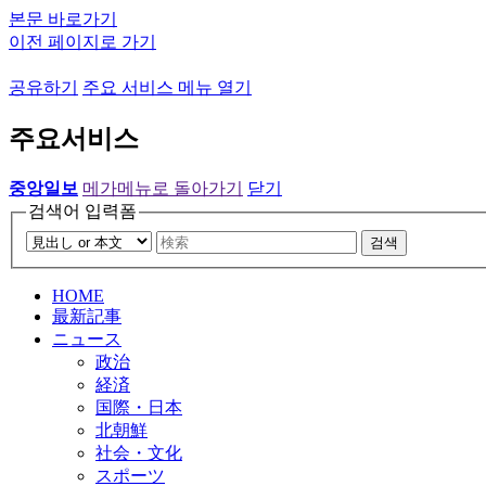
본문 바로가기
이전 페이지로 가기
공유하기
주요 서비스 메뉴 열기
주요서비스
중앙일보
메가메뉴로 돌아가기
닫기
검색어 입력폼
검색
HOME
最新記事
ニュース
政治
経済
国際・日本
北朝鮮
社会・文化
スポーツ