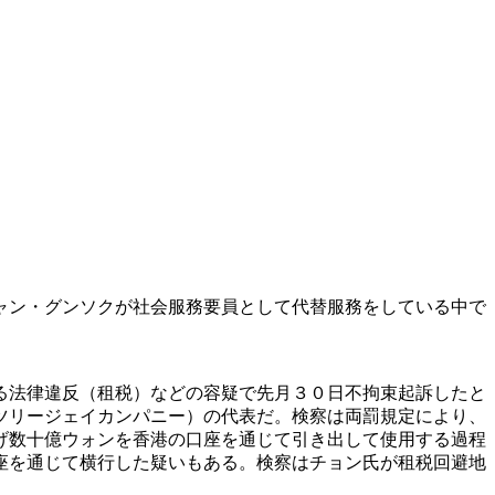
ャン・グンソクが社会服務要員として代替服務をしている中で
る法律違反（租税）などの容疑で先月３０日不拘束起訴したと
ツリージェイカンパニー）の代表だ。検察は両罰規定により、
げ数十億ウォンを香港の口座を通じて引き出して使用する過程
座を通じて横行した疑いもある。検察はチョン氏が租税回避地