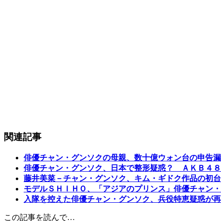
関連記事
俳優チャン・グンソクの母親、数十億ウォン台の申告漏
俳優チャン・グンソク、日本で整形疑惑？ ＡＫＢ４８
藤井美菜－チャン・グンソク、キム・ギドク作品の初
モデルＳＨＩＨＯ、「アジアのプリンス」俳優チャン・
入隊を控えた俳優チャン・グンソク、兵役特恵疑惑が再
この記事を読んで…