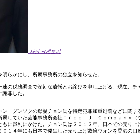
사진 크게보기
を明らかにし、所属事務所の独立を知らせた。
一連の税務調査で深刻な遺憾とお詫びを申し上げる。現在、チ
に謝罪した。
ャン・グンソクの母親チョン氏を特定犯罪加重処罰などに関す
所属していた芸能事務所会社Ｔｒｅｅ Ｊ Ｃｏｍｐａｎｙ（
ともに裁判にかけた。チョン氏は２０１２年、日本での売り上
２０１４年にも日本で発生した売り上げ数億ウォンを香港の口
。