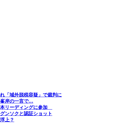
れ「域外脱税容疑」で裁判に
峯岸の一言で…
台本リーディングに参加
グンソクと認証ショット
浮上？