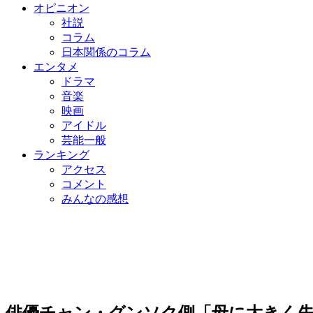
オピニオン
社説
コラム
日本関係のコラム
エンタメ
ドラマ
音楽
映画
アイドル
芸能一般
ランキング
アクセス
コメント
みんなの感想
俳優チャン・グンソク側「母に大きく失