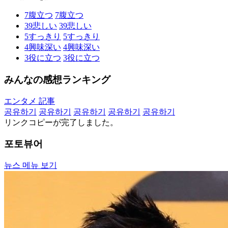
7
腹立つ
7
腹立つ
39
悲しい
39
悲しい
5
すっきり
5
すっきり
4
興味深い
4
興味深い
3
役に立つ
3
役に立つ
みんなの感想ランキング
エンタメ 記事
공유하기
공유하기
공유하기
공유하기
공유하기
リンクコピーが完了しました。
포토뷰어
뉴스 메뉴 보기