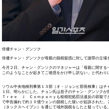
俳優チャン・グンソク
俳優チャン・グンソクが母親の脱税疑惑に対して謝罪の立場
今月２日、チャン・グンソクのマネジャーは「母親に関する
このようなことが起きてご迷惑をかけ申し訳ない」と代わり
ソウル中央地検刑事第１３部（オ・ジョンヒ部長検事）はチ
１日、明らかにした。チョン氏は息子のチャン・グンソクが
Ｔｒｅｅ Ｊ Ｃｏｍｐａｎｙも租税犯処罰法違反の容疑で
で申告漏れで約１０億ウォンの脱税した疑いが起訴された。
（タックスヘイブン）を通じて域外脱税をしたと疑っている