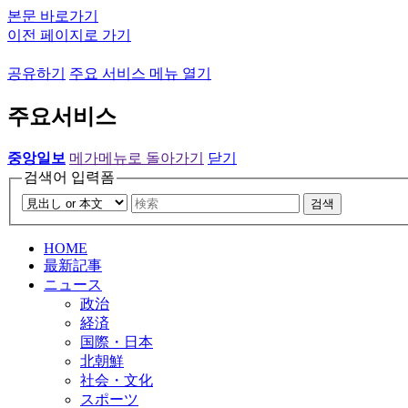
본문 바로가기
이전 페이지로 가기
공유하기
주요 서비스 메뉴 열기
주요서비스
중앙일보
메가메뉴로 돌아가기
닫기
검색어 입력폼
검색
HOME
最新記事
ニュース
政治
経済
国際・日本
北朝鮮
社会・文化
スポーツ