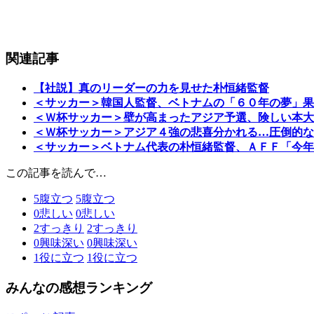
関連記事
【社説】真のリーダーの力を見せた朴恒緒監督
＜サッカー＞韓国人監督、ベトナムの「６０年の夢」果
＜Ｗ杯サッカー＞壁が高まったアジア予選、険しい本大
＜Ｗ杯サッカー＞アジア４強の悲喜分かれる…圧倒的な
＜サッカー＞ベトナム代表の朴恒緒監督、ＡＦＦ「今年
この記事を読んで…
5
腹立つ
5
腹立つ
0
悲しい
0
悲しい
2
すっきり
2
すっきり
0
興味深い
0
興味深い
1
役に立つ
1
役に立つ
みんなの感想ランキング