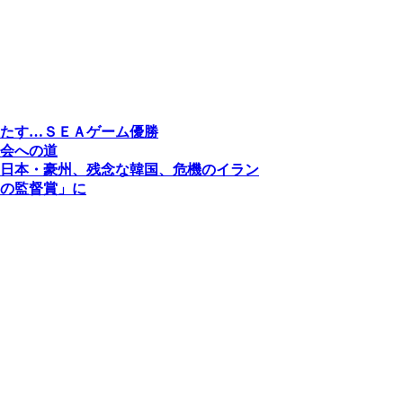
たす…ＳＥＡゲーム優勝
会への道
日本・豪州、残念な韓国、危機のイラン
の監督賞」に