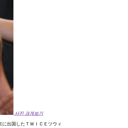
사진 크게보기
京に出国したＴＷＩＣＥツウィ