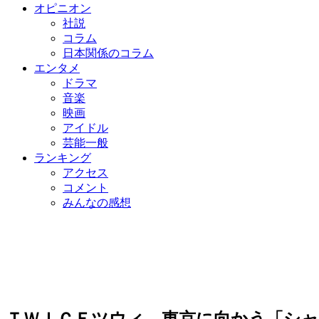
オピニオン
社説
コラム
日本関係のコラム
エンタメ
ドラマ
音楽
映画
アイドル
芸能一般
ランキング
アクセス
コメント
みんなの感想
ＴＷＩＣＥツウィ、東京に向かう「シャ