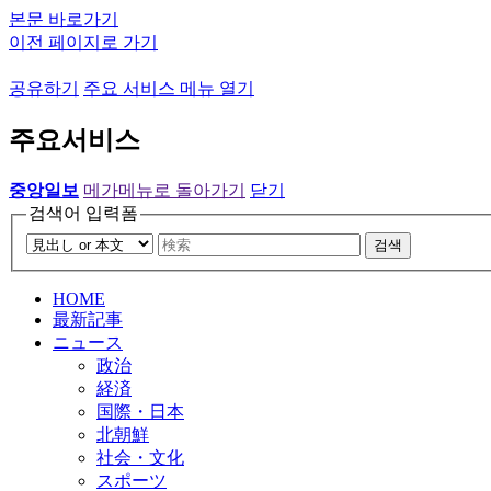
본문 바로가기
이전 페이지로 가기
공유하기
주요 서비스 메뉴 열기
주요서비스
중앙일보
메가메뉴로 돌아가기
닫기
검색어 입력폼
검색
HOME
最新記事
ニュース
政治
経済
国際・日本
北朝鮮
社会・文化
スポーツ