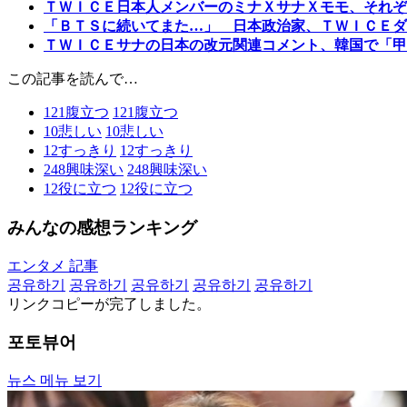
ＴＷＩＣＥ日本人メンバーのミナＸサナＸモモ、それぞ
「ＢＴＳに続いてまた…」 日本政治家、ＴＷＩＣＥダ
ＴＷＩＣＥサナの日本の改元関連コメント、韓国で「甲
この記事を読んで…
121
腹立つ
121
腹立つ
10
悲しい
10
悲しい
12
すっきり
12
すっきり
248
興味深い
248
興味深い
12
役に立つ
12
役に立つ
みんなの感想ランキング
エンタメ 記事
공유하기
공유하기
공유하기
공유하기
공유하기
リンクコピーが完了しました。
포토뷰어
뉴스 메뉴 보기