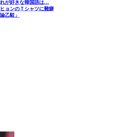
れが好きな韓国語は…
ヒョンのＴシャツに難癖
論乙駁」