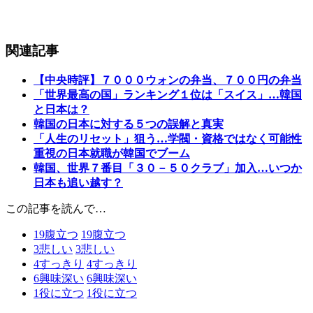
関連記事
【中央時評】７０００ウォンの弁当、７００円の弁当
「世界最高の国」ランキング１位は「スイス」…韓国
と日本は？
韓国の日本に対する５つの誤解と真実
「人生のリセット」狙う…学閥・資格ではなく可能性
重視の日本就職が韓国でブーム
韓国、世界７番目「３０－５０クラブ」加入…いつか
日本も追い越す？
この記事を読んで…
19
腹立つ
19
腹立つ
3
悲しい
3
悲しい
4
すっきり
4
すっきり
6
興味深い
6
興味深い
1
役に立つ
1
役に立つ