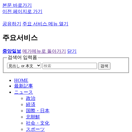
본문 바로가기
이전 페이지로 가기
공유하기
주요 서비스 메뉴 열기
주요서비스
중앙일보
메가메뉴로 돌아가기
닫기
검색어 입력폼
검색
HOME
最新記事
ニュース
政治
経済
国際・日本
北朝鮮
社会・文化
スポーツ