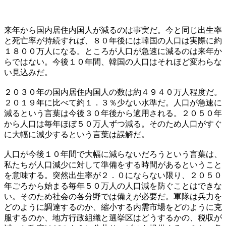
来年から国内居住内国人が減るのは事実だ。今と同じ出生率
と死亡率が持続すれば、８０年後には韓国の人口は実際に約
１８００万人になる。ところが人口が急速に減るのは来年か
らではない。今後１０年間、韓国の人口はそれほど変わらな
い見込みだ。
２０３０年の国内居住内国人の数は約４９４０万人程度だ。
２０１９年に比べて約１．３％少ない水準だ。人口が急速に
減るという言葉は今後３０年後から適用される。２０５０年
から人口は毎年ほぼ５０万人ずつ減る。そのため人口がすぐ
に大幅に減少するという言葉は誤解だ。
人口が今後１０年間で大幅に減らないだろうという言葉は、
私たちが人口減少に対して準備をする時間があるということ
を意味する。突然出生率が２．０にならない限り、２０５０
年ごろから始まる毎年５０万人の人口減を防ぐことはできな
い。そのため社会の各分野では備えが必要だ。軍隊は兵力を
どのように調達するのか、縮小する内需市場をどのように克
服するのか、地方行政組織と選挙区はどうするかの、税収が