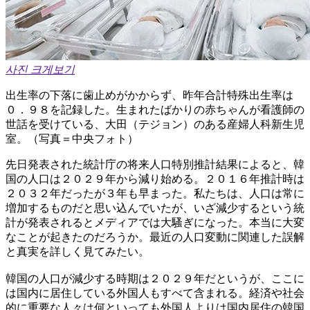
사진 크게보기
出生率の下落に歯止めがかからず、昨年合計特殊出生率は
０．９８を記録した。生まれたばかりの赤ちゃんが看護師の
世話を受けている、大田（テジョン）のある産婦人科新生児
室。（写真＝中央フォト）
先日発表された統計庁の将来人口特別推計結果によると、韓
国の人口は２０２９年から減り始める。２０１６年推計時は
２０３２年だったが３年も早まった。私たちは、人口は常に
増加するものだと思い込んでいたが、いざ減少するという統
計が発表されるとメディアでは大騷ぎになった。本当に大変
なことが起きたのだろうか。最近の人口変動に関連した誤解
と真実を詳しく見てみたい。
韓国の人口が減少する時期は２０２９年だというが、ここに
は国内に居住している外国人もすべて含まれる。経済や社会
的に重要な人々は何といっても外国人よりは国内居住の韓国