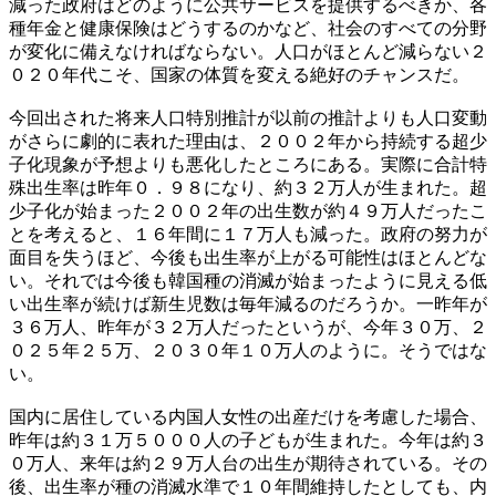
減った政府はどのように公共サービスを提供するべきか、各
種年金と健康保険はどうするのかなど、社会のすべての分野
が変化に備えなければならない。人口がほとんど減らない２
０２０年代こそ、国家の体質を変える絶好のチャンスだ。
今回出された将来人口特別推計が以前の推計よりも人口変動
がさらに劇的に表れた理由は、２００２年から持続する超少
子化現象が予想よりも悪化したところにある。実際に合計特
殊出生率は昨年０．９８になり、約３２万人が生まれた。超
少子化が始まった２００２年の出生数が約４９万人だったこ
とを考えると、１６年間に１７万人も減った。政府の努力が
面目を失うほど、今後も出生率が上がる可能性はほとんどな
い。それでは今後も韓国種の消滅が始まったように見える低
い出生率が続けば新生児数は毎年減るのだろうか。一昨年が
３６万人、昨年が３２万人だったというが、今年３０万、２
０２５年２５万、２０３０年１０万人のように。そうではな
い。
国内に居住している内国人女性の出産だけを考慮した場合、
昨年は約３１万５０００人の子どもが生まれた。今年は約３
０万人、来年は約２９万人台の出生が期待されている。その
後、出生率が種の消滅水準で１０年間維持したとしても、内