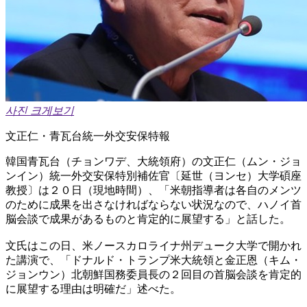
사진 크게보기
文正仁・青瓦台統一外交安保特報
韓国青瓦台（チョンワデ、大統領府）の文正仁（ムン・ジョ
ンイン）統一外交安保特別補佐官〔延世（ヨンセ）大学碩座
教授〕は２０日（現地時間）、「米朝指導者は各自のメンツ
のために成果を出さなければならない状況なので、ハノイ首
脳会談で成果があるものと肯定的に展望する」と話した。
文氏はこの日、米ノースカロライナ州デューク大学で開かれ
た講演で、「ドナルド・トランプ米大統領と金正恩（キム・
ジョンウン）北朝鮮国務委員長の２回目の首脳会談を肯定的
に展望する理由は明確だ」述べた。