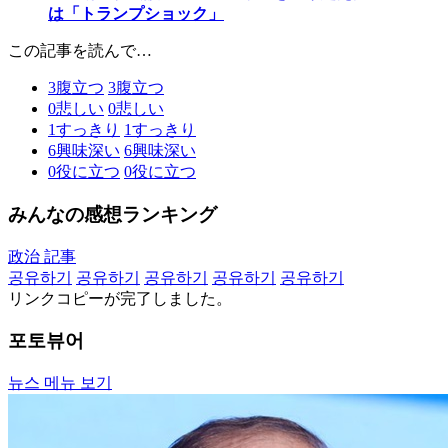
は「トランプショック」
この記事を読んで…
3
腹立つ
3
腹立つ
0
悲しい
0
悲しい
1
すっきり
1
すっきり
6
興味深い
6
興味深い
0
役に立つ
0
役に立つ
みんなの感想ランキング
政治 記事
공유하기
공유하기
공유하기
공유하기
공유하기
リンクコピーが完了しました。
포토뷰어
뉴스 메뉴 보기