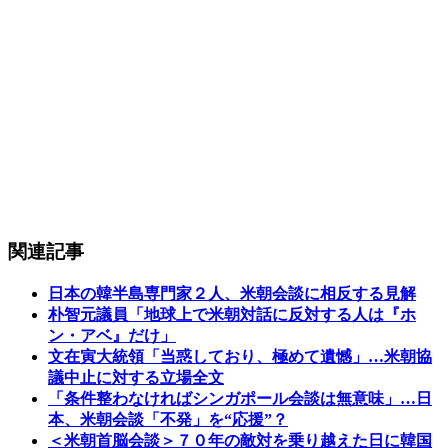
関連記事
日本の韓半島専門家２人、米朝会談に相反する見解
朴智元議員「地球上で米朝対話に反対する人は『ホ
ン・アベ』だけ」
文在寅大統領「当惑しており、極めて遺憾」…米朝協
議中止に対する立場全文
「条件整わなければシンガポール会談は無意味」…日
本、米朝会談「不発」を“応援”？
＜米朝首脳会談＞７０年の敵対を乗り越えた日に韓国