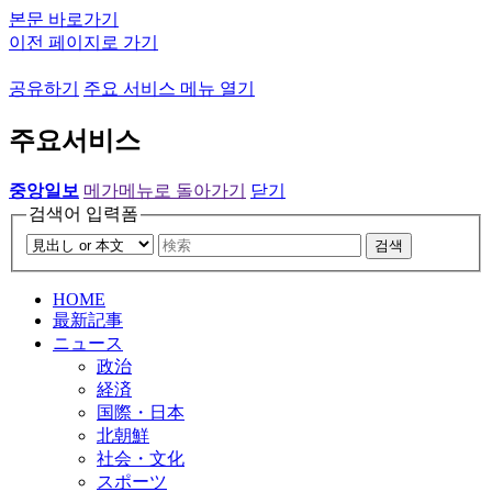
본문 바로가기
이전 페이지로 가기
공유하기
주요 서비스 메뉴 열기
주요서비스
중앙일보
메가메뉴로 돌아가기
닫기
검색어 입력폼
검색
HOME
最新記事
ニュース
政治
経済
国際・日本
北朝鮮
社会・文化
スポーツ