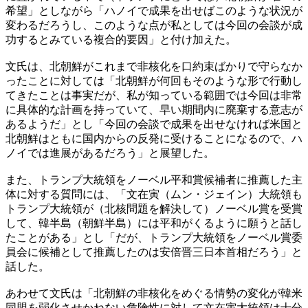
希望」としながら「ハノイで成果を出せばこのような状況が
変わるだろうし、このような点が私としては今回の会談が成
功するとみている複合的要因」と付け加えた。
文氏は、北朝鮮がこれまで非核化を口約束ばかりで守らなか
ったことに対しては「北朝鮮が何回もそのような形で行動し
てきたことは事実だが、私が知っている範囲では今回は非常
に具体的な計画を持っていて、早い期間内に廃棄する意志が
あるようだ」とし「今回の会談で成果を出せなければ米国と
北朝鮮はともに国内からの反発に受けることになるので、ハ
ノイでは進展があるだろう」と展望した。
また、トランプ大統領をノーベル平和賞候補者に推薦した主
体に対する質問には、「文在寅（ムン・ジェイン）大統領も
トランプ大統領が（北核問題を解決して）ノーベル賞を受賞
して、韓半島（朝鮮半島）には平和がくるように願うと話し
たことがある」とし「だが、トランプ大統領をノーベル賞委
員会に候補として推薦したのは安倍晋三日本首相だろう」と
話した。
あわせて文氏は「北朝鮮の非核化をめぐる情勢の変化が韓米
同盟を弱化させかねない危険性に対して文在寅大統領は十分