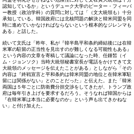
認知しているか」というデューク大学のピーター・フィーバ
ー教授（政治学科）の質問に対しては「（文大統領も）十分
承知している。韓国政府には北核問題の解決と韓米同盟を同
時に進めていかなければならないという根本的なジレンマも
ある」と話した。
続いて文氏は「昨年、私が『韓半島平和条約締結後には在韓
米軍の駐留の正当性を見出すのが難しくなる可能性もある』
という内容の文章を寄稿して議論になった時、任鍾皙（イ
ム・ジョンソク）当時大統領秘書室長が電話をかけてきて文
大統領のメッセージを伝えたことがある」としながら「その
内容は『終戦宣言と平和条約は韓米同盟の地位と在韓米軍駐
留には関係がない』とのことだった」と伝えた。また「韓米
両国は５年ごとに防衛費分担交渉をしてきたが、トランプ政
府は毎年引き上げを要求するだろう。そうなれば韓国からは
『在韓米軍は本当に必要なのか』という声も出てきかねな
い」と付け加えた。