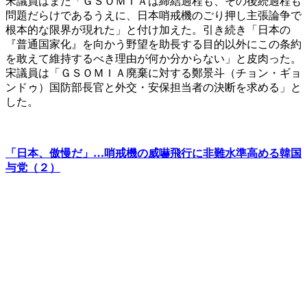
宋議員はまた「ＧＳＯＭＩＡは締結過程も、その後続過程も
問題だらけであるうえに、日本哨戒機のごり押し主張論争で
根本的な限界が現れた」と付け加えた。引き続き「日本の
『普通国家化』を向かう野望を助長する目的以外にこの条約
を敢えて維持するべき理由が何か分からない」と皮肉った。
宋議員は「ＧＳＯＭＩＡ廃棄に対する鄭景斗（チョン・ギョ
ンドゥ）国防部長官と外交・安保担当者の決断を求める」と
した。
「日本、傲慢だ」…哨戒機の威嚇飛行に非難水準高める韓国
与党（２）