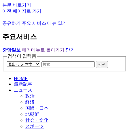
본문 바로가기
이전 페이지로 가기
공유하기
주요 서비스 메뉴 열기
주요서비스
중앙일보
메가메뉴로 돌아가기
닫기
검색어 입력폼
검색
HOME
最新記事
ニュース
政治
経済
国際・日本
北朝鮮
社会・文化
スポーツ