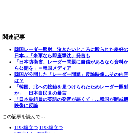
関連記事
韓国レーダー照射、泣きたいところに殴られた格好の
日本…「米軍なら即座撃沈」発言も
「日本防衛省、レーダー問題に自信があるなら資料か
ら公開を」＝韓国メディア
韓国が公開した「レーダー問題」反論映像…その内容
は？
「韓国、北への接触を見つけられたためレーダー照射
か」 日本自民党の暴言
「日本乗組員の英語の発音が悪くて」…韓国が哨戒機
映像に反論
この記事を読んで…
1193
腹立つ
1193
腹立つ