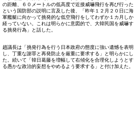
の距離、６０メートルの低高度で近接威嚇飛行を再び行った
という国防部の説明に言及した後、「昨年１２月２０日に海
軍艦艇に向かって挑発的な低空飛行をしてわずか１カ月しか
経っていない。これは明らかに意図的で、大韓民国を威嚇す
る挑発行為」と話した。
趙議長は「挑発行為を行う日本政府の態度に強い遺憾を表明
し、丁重な謝罪と再発防止を厳重に要求する」と明らかにし
た。続いて「韓日葛藤を増幅して右傾化を合理化しようとす
る愚かな政治的妄想をやめるよう要求する」と付け加えた。