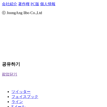
会社紹介
著作権
PC版
個人情報
ⓒ JoongAng Ilbo Co.,Ltd
공유하기
팝업닫기
ツイッター
フェイスブック
ライン
Eメール