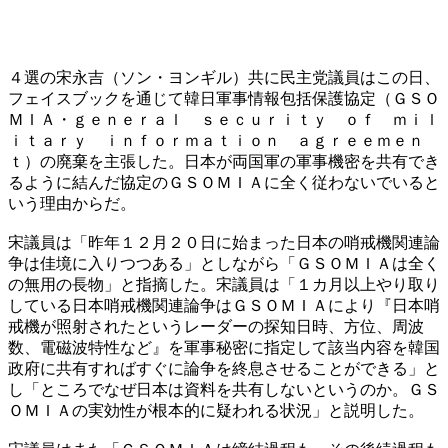
４選の宋永吉（ソン・ヨンギル）共に民主党議員はこの日、
フェイスブックを通じて韓日軍事情報包括保護協定（ＧＳＯ
ＭＩＡ・ｇｅｎｅｒａｌ ｓｅｃｕｒｉｔｙ ｏｆ ｍｉｌ
ｉｔａｒｙ ｉｎｆｏｒｍａｔｉｏｎ ａｇｒｅｅｍｅｎ
ｔ）の廃棄を主張した。日本が両国軍の軍事機密を共有でき
るように結んだ協定のＧＳＯＭＩＡに全く従わないでいると
いう理由からだ。
宋議員は「昨年１２月２０日に始まった日本の哨戒機関連論
争は佳境に入りつつある」としながら「ＧＳＯＭＩＡは全く
の無用の長物」と指摘した。宋議員は「１カ月以上やり取り
している日本哨戒機関連論争はＧＳＯＭＩＡにより『日本哨
戒機が照射されたというレーダーの探知日時、方位、周波
数、電磁波特性など』を軍事秘密に指定して該当内容を韓国
政府に共有すればすぐに論争を終息させることができる」と
し「ところでなぜ日本は資料を共有しないというのか。ＧＳ
ＯＭＩＡの実効性が根本的に疑われる状況」と説明した。