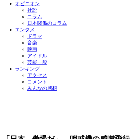
オピニオン
社説
コラム
日本関係のコラム
エンタメ
ドラマ
音楽
映画
アイドル
芸能一般
ランキング
アクセス
コメント
みんなの感想
「日本、傲慢だ」…哨戒機の威嚇飛行