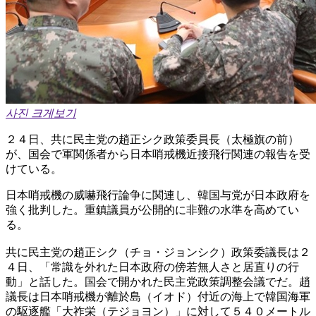
사진 크게보기
２４日、共に民主党の趙正シク政策委員長（太極旗の前）
が、国会で軍関係者から日本哨戒機近接飛行関連の報告を受
けている。
日本哨戒機の威嚇飛行論争に関連し、韓国与党が日本政府を
強く批判した。重鎮議員が公開的に非難の水準を高めてい
る。
共に民主党の趙正シク（チョ・ジョンシク）政策委議長は２
４日、「常識を外れた日本政府の傍若無人さと居直りの行
動」と話した。国会で開かれた民主党政策調整会議でだ。趙
議長は日本哨戒機が離於島（イオド）付近の海上で韓国海軍
の駆逐艦「大祚栄（テジョヨン）」に対して５４０メートル