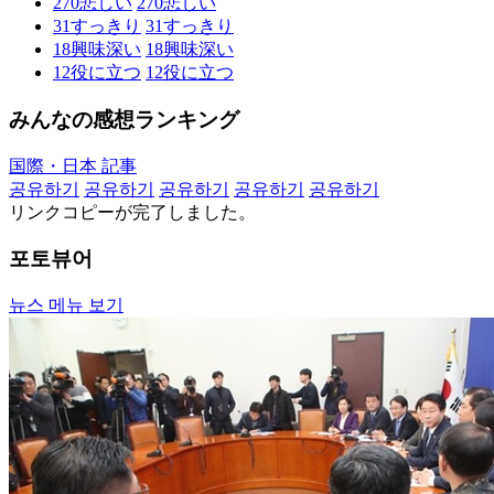
270
悲しい
270
悲しい
31
すっきり
31
すっきり
18
興味深い
18
興味深い
12
役に立つ
12
役に立つ
みんなの感想ランキング
国際・日本 記事
공유하기
공유하기
공유하기
공유하기
공유하기
リンクコピーが完了しました。
포토뷰어
뉴스 메뉴 보기