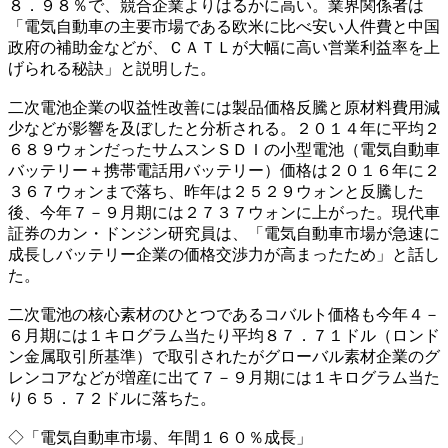
８．９８％で、競合企業よりはるかに高い。業界関係者は
「電気自動車の主要市場である欧米に比べ安い人件費と中国
政府の補助金などが、ＣＡＴＬが大幅に高い営業利益率を上
げられる秘訣」と説明した。
二次電池企業の収益性改善には製品価格反騰と原材料費用減
少などが影響を及ぼしたと分析される。２０１４年に平均２
６８９ウォンだったサムスンＳＤＩの小型電池（電気自動車
バッテリー＋携帯電話用バッテリー）価格は２０１６年に２
３６７ウォンまで落ち、昨年は２５２９ウォンと反騰した
後、今年７－９月期には２７３７ウォンに上がった。現代車
証券のカン・ドンジン研究員は、「電気自動車市場が急速に
成長しバッテリー企業の価格交渉力が高まったため」と話し
た。
二次電池の核心素材のひとつであるコバルト価格も今年４－
６月期には１キログラム当たり平均８７．７１ドル（ロンド
ン金属取引所基準）で取引されたがグローバル素材企業のグ
レンコアなどが増産に出て７－９月期には１キログラム当た
り６５．７２ドルに落ちた。
◇「電気自動車市場、年間１６０％成長」