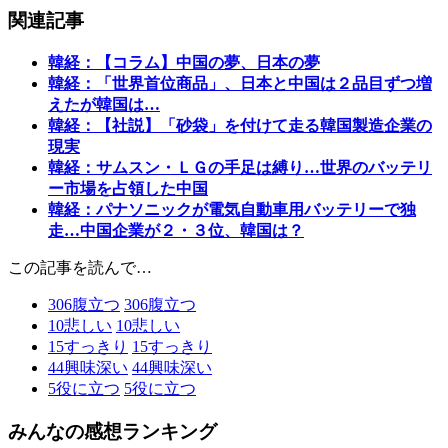
関連記事
韓経：【コラム】中国の夢、日本の夢
韓経：「世界首位商品」、日本と中国は２品目ずつ増
えたが韓国は…
韓経：【社説】「砂袋」を付けて走る韓国製造企業の
現実
韓経：サムスン・ＬＧの手足は縛り…世界のバッテリ
ー市場を占領した中国
韓経：パナソニックが電気自動車用バッテリーで独
走…中国企業が２・３位、韓国は？
この記事を読んで…
306
腹立つ
306
腹立つ
10
悲しい
10
悲しい
15
すっきり
15
すっきり
44
興味深い
44
興味深い
5
役に立つ
5
役に立つ
みんなの感想ランキング