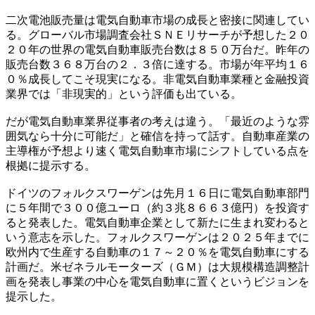
二次電池販売量は電気自動車市場の成長と密接に関連してい
る。グローバル市場調査会社ＳＮＥリサーチが予想した２０
２０年の世界の電気自動車販売台数は８５０万台だ。昨年の
販売台数３６８万台の２．３倍に達する。市場が年平均１６
０％成長してこそ現実になる。非電気自動車業種と金融投資
業界では「非現実的」という評価も出ている。
だが電気自動車業界従事者の考えは違う。「最近のような雰
囲気なら十分に可能だ」と確信を持って話す。自動車産業の
主導権が予想より速く電気自動車市場にシフトしている点を
根拠に提示する。
ドイツのフォルクスワーゲンは先月１６日に電気自動車部門
に５年間で３００億ユーロ（約３兆８６６３億円）を投資す
ると発表した。電気自動車企業として新たに生まれ変わると
いう意志を示した。フォルクスワーゲンは２０２５年までに
欧州内で生産する自動車の１７～２０％を電気自動車にする
計画だ。米ゼネラルモーターズ（ＧＭ）は大規模構造調整計
画を発表し事業の中心を電気自動車に置くというビジョンを
提示した。