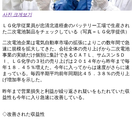
사진 크게보기
ＬＧ化学従業員が忠清北道梧倉のバッテリー工場で生産され
た二次電池製品をチェックしている（写真＝ＬＧ化学提供）
二次電池企業は電気自動車市場の拡張によりこの数年間で急
速に規模を拡大してきた。会社全体の売り上げから二次電池
事業の実績だけ個別に集計できるＣＡＴＬ、サムスンＳＤ
Ｉ、ＬＧ化学の３社の売り上げは２０１４年から昨年まで毎
年１８．４５％増えた。今年に入ってからは速度がさらに速
まっている。毎四半期平均前年同期比４５．３８％の売り上
げ増加率を示した。
昨年まで営業損失と利益が繰り返され疑いをもたれていた収
益性も今年に入り急速に改善している。
◇改善された収益性