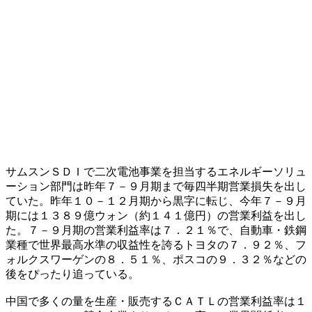
サムスンＳＤＩで二次電池事業を担当するエネルギーソリュ
ーション部門は昨年７－９月期まで毎四半期営業損失を出し
ていた。昨年１０－１２月期から黒字に転じ、今年７－９月
期には１３８９億ウォン（約１４１億円）の営業利益を出し
た。７－９月期の営業利益率は７．２１％で、自動車・鉄鋼
業種で世界最高水準の収益性を誇るトヨタの７．９２％、フ
ォルクスワーゲンの８．５１％、ポスコの９．３２％などの
後をぴったり追っている。
中国で多くの量を生産・販売するＣＡＴＬの営業利益率は１