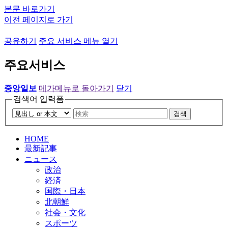
본문 바로가기
이전 페이지로 가기
공유하기
주요 서비스 메뉴 열기
주요서비스
중앙일보
메가메뉴로 돌아가기
닫기
검색어 입력폼
검색
HOME
最新記事
ニュース
政治
経済
国際・日本
北朝鮮
社会・文化
スポーツ