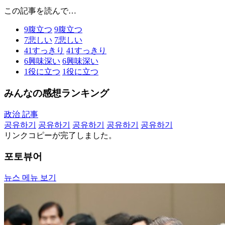
この記事を読んで…
9
腹立つ
9
腹立つ
7
悲しい
7
悲しい
41
すっきり
41
すっきり
6
興味深い
6
興味深い
1
役に立つ
1
役に立つ
みんなの感想ランキング
政治 記事
공유하기
공유하기
공유하기
공유하기
공유하기
リンクコピーが完了しました。
포토뷰어
뉴스 메뉴 보기