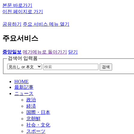
본문 바로가기
이전 페이지로 가기
공유하기
주요 서비스 메뉴 열기
주요서비스
중앙일보
메가메뉴로 돌아가기
닫기
검색어 입력폼
검색
HOME
最新記事
ニュース
政治
経済
国際・日本
北朝鮮
社会・文化
スポーツ