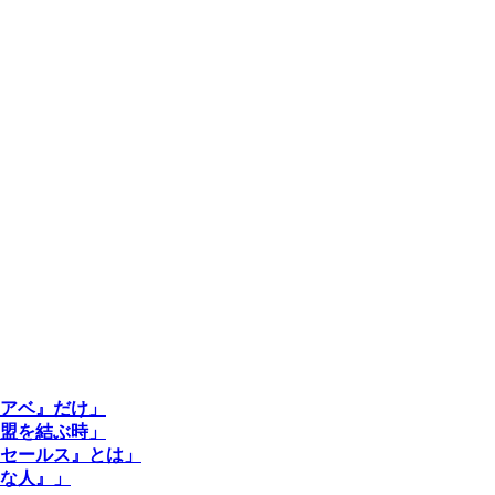
アベ』だけ」
盟を結ぶ時」
セールス』とは」
な人』」