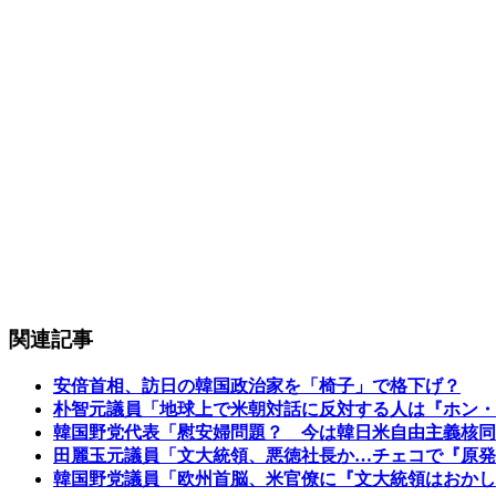
関連記事
安倍首相、訪日の韓国政治家を「椅子」で格下げ？
朴智元議員「地球上で米朝対話に反対する人は『ホン・
韓国野党代表「慰安婦問題？ 今は韓日米自由主義核同
田麗玉元議員「文大統領、悪徳社長か…チェコで『原発
韓国野党議員「欧州首脳、米官僚に『文大統領はおかし