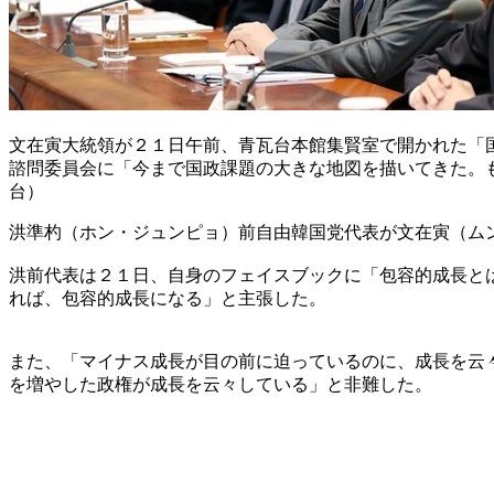
文在寅大統領が２１日午前、青瓦台本館集賢室で開かれた「
諮問委員会に「今まで国政課題の大きな地図を描いてきた。
台）
洪準杓（ホン・ジュンピョ）前自由韓国党代表が文在寅（ム
洪前代表は２１日、自身のフェイスブックに「包容的成長と
れば、包容的成長になる」と主張した。
また、「マイナス成長が目の前に迫っているのに、成長を云
を増やした政権が成長を云々している」と非難した。