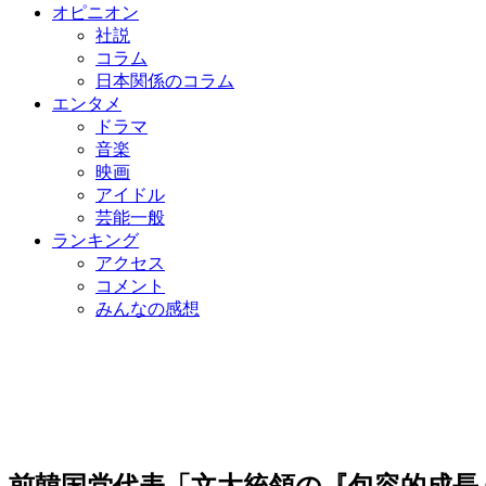
オピニオン
社説
コラム
日本関係のコラム
エンタメ
ドラマ
音楽
映画
アイドル
芸能一般
ランキング
アクセス
コメント
みんなの感想
前韓国党代表「文大統領の『包容的成長