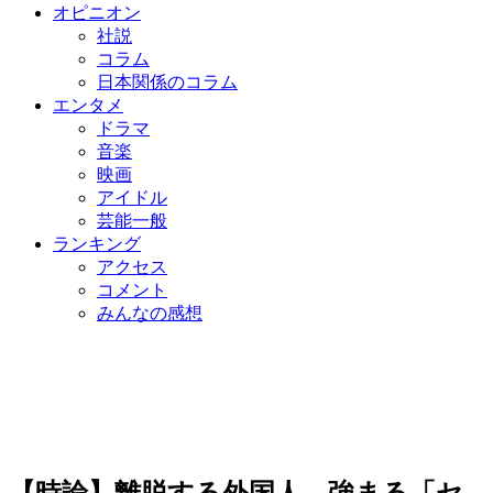
オピニオン
社説
コラム
日本関係のコラム
エンタメ
ドラマ
音楽
映画
アイドル
芸能一般
ランキング
アクセス
コメント
みんなの感想
【時論】離脱する外国人、強まる「セ