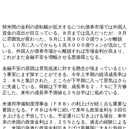
韓米間の金利の逆転幅が拡大するにつれ債券市場では外国人
資金の流出が目立っている。８月までは流入だったが、９月
に雰囲気が変わった。９月に１兆９０００億ウォンが離脱
し、１０月に入ってからも１兆３０００億ウォンが流出して
いる。外国人が債券市場から離脱すれば市場金利が高まり、
これがまた金融不安を増幅させる悪循環となる。
金融不安の原因は景気低迷に対する懸念が強まっているとい
う事実にまず探すことができる。今年上半期の経済成長率は
２．８％と集計された。ところが下半期に入って景気はさら
に失速している。韓銀は下半期、成長率を２．７％に下方修
正した。来年の成長率予測値も２％台半ばに低めている。
米連邦準備制度理事会（ＦＲＢ）の利上げが続く点も重要な
要因となる。ＦＲＢは今年に続いて来年も政策金利を３回引
き上げると予告している。予定通りに引き上げる場合、来年
末の米国の政策金利は３．２５％となる。過去の経験による
と、米国の急激な政策金利引き上げは新興国に大きな負担と