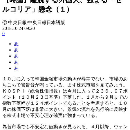
ルコリア」懸念（１）
ⓒ 中央日報/中央日報日本語版
2018.10.24 09:20
0
あ
あ
あ
あ
あ
１０月に入って韓国金融市場の動きが尋常でない。市場のあ
ちこちで警告音が鳴っている。まず株式市場を見てみよう。
ＫＯＳＰＩ（総合株価指数）は今月に入って２３６．９７ポ
イント（１０月２３日基準）下落した。１月から９月までの
指数下落幅が１２４ポイントであることを考慮すると、１０
月の株価下落は非常に大きい。景気の流れを先行的に反映す
る株式市場で不安心理が確実に強まっている。
為替市場でも不安定な値動きが見られる。４月以降、ウォン