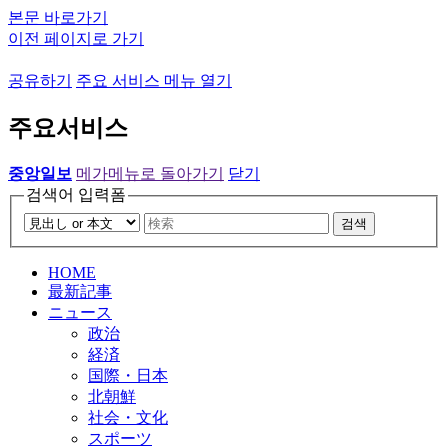
본문 바로가기
이전 페이지로 가기
공유하기
주요 서비스 메뉴 열기
주요서비스
중앙일보
메가메뉴로 돌아가기
닫기
검색어 입력폼
검색
HOME
最新記事
ニュース
政治
経済
国際・日本
北朝鮮
社会・文化
スポーツ