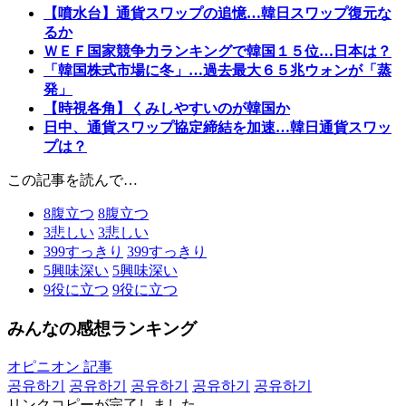
【噴水台】通貨スワップの追憶…韓日スワップ復元な
るか
ＷＥＦ国家競争力ランキングで韓国１５位…日本は？
「韓国株式市場に冬」…過去最大６５兆ウォンが「蒸
発」
【時視各角】くみしやすいのが韓国か
日中、通貨スワップ協定締結を加速…韓日通貨スワッ
プは？
この記事を読んで…
8
腹立つ
8
腹立つ
3
悲しい
3
悲しい
399
すっきり
399
すっきり
5
興味深い
5
興味深い
9
役に立つ
9
役に立つ
みんなの感想ランキング
オピニオン 記事
공유하기
공유하기
공유하기
공유하기
공유하기
リンクコピーが完了しました。