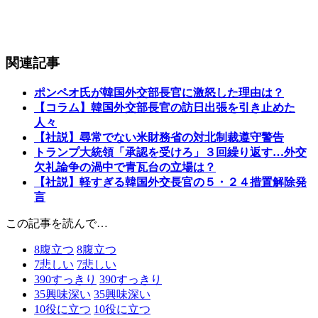
関連記事
ポンペオ氏が韓国外交部長官に激怒した理由は？
【コラム】韓国外交部長官の訪日出張を引き止めた
人々
【社説】尋常でない米財務省の対北制裁遵守警告
トランプ大統領「承認を受けろ」３回繰り返す…外交
欠礼論争の渦中で青瓦台の立場は？
【社説】軽すぎる韓国外交長官の５・２４措置解除発
言
この記事を読んで…
8
腹立つ
8
腹立つ
7
悲しい
7
悲しい
390
すっきり
390
すっきり
35
興味深い
35
興味深い
10
役に立つ
10
役に立つ