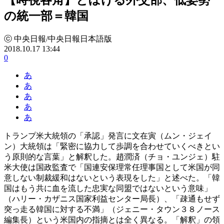
の統一部＝韓国
ⓒ 中央日報/中央日報日本語版
2018.10.17 13:44
0
あ
あ
あ
あ
あ
トランプ米大統領の「承認」発言に文在寅（ムン・ジェイ
ン）大統領は「緊密に協力して歩調を合わせていくべきとい
う原則的な言葉」と解釈した。趙潤済（チョ・ユンジェ）駐
米大使は国政監査で「国連安保理常任理事国として米国が同
意しない制裁緩和はないという表現をした」と述べた。「韓
国はもう共に血を流した忠実な同盟ではないという意味」
（ハリー・カザニス国家利益センター局長）、「疎通もせず
突っ走る韓国に対する不満」（ジェニー・タウン３８ノース
編集長）という米国内の指摘とは全く異なる。「解釈」の領