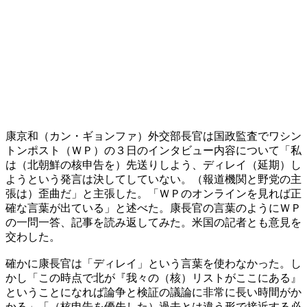
康京和（カン・ギョンファ）外交部長官は国政監査でワシン
トンポスト（ＷＰ）の３日のインタビュー内容について「私
は（北朝鮮の核申告を）先送りしよう、ディレイ（延期）し
ようという発言は決してしていない。（報道機関と野党の主
張は）歪曲だ」と主張した。「ＷＰのオンラインを見れば正
確な言葉が出ている」と述べた。康長官の言葉のようにＷＰ
の一問一答、記事を読み返してみた。米国の記者とも意見を
交わした。
確かに康長官は「ディレイ」という言葉を使わなかった。し
かし「この時点で北が『我々の（核）リストがここにある』
ということになれば論争と検証の議論に非常に長い時間がか
かる」「（核申告を優先した）過去とは違う形で接近する必