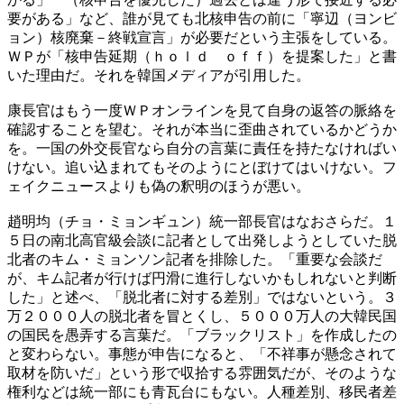
要がある」など、誰が見ても北核申告の前に「寧辺（ヨンビ
ョン）核廃棄－終戦宣言」が必要だという主張をしている。
ＷＰが「核申告延期（ｈｏｌｄ ｏｆｆ）を提案した」と書
いた理由だ。それを韓国メディアが引用した。
康長官はもう一度ＷＰオンラインを見て自身の返答の脈絡を
確認することを望む。それが本当に歪曲されているかどうか
を。一国の外交長官なら自分の言葉に責任を持たなければい
けない。追い込まれてもそのようにとぼけてはいけない。フ
ェイクニュースよりも偽の釈明のほうが悪い。
趙明均（チョ・ミョンギュン）統一部長官はなおさらだ。１
５日の南北高官級会談に記者として出発しようとしていた脱
北者のキム・ミョンソン記者を排除した。「重要な会談だ
が、キム記者が行けば円滑に進行しないかもしれないと判断
した」と述べ、「脱北者に対する差別」ではないという。３
万２０００人の脱北者を冒とくし、５０００万人の大韓民国
の国民を愚弄する言葉だ。「ブラックリスト」を作成したの
と変わらない。事態が申告になると、「不祥事が懸念されて
取材を防いだ」という形で収拾する雰囲気だが、そのような
権利などは統一部にも青瓦台にもない。人種差別、移民者差