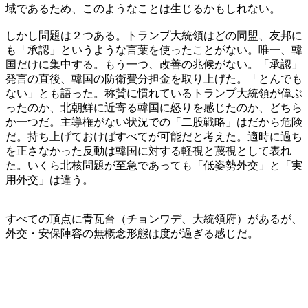
域であるため、このようなことは生じるかもしれない。
しかし問題は２つある。トランプ大統領はどの同盟、友邦に
も「承認」というような言葉を使ったことがない。唯一、韓
国だけに集中する。もう一つ、改善の兆候がない。「承認」
発言の直後、韓国の防衛費分担金を取り上げた。「とんでも
ない」とも語った。称賛に慣れているトランプ大統領が偉ぶ
ったのか、北朝鮮に近寄る韓国に怒りを感じたのか、どちら
か一つだ。主導権がない状況での「二股戦略」はだから危険
だ。持ち上げておけばすべてが可能だと考えた。適時に過ち
を正さなかった反動は韓国に対する軽視と蔑視として表れ
た。いくら北核問題が至急であっても「低姿勢外交」と「実
用外交」は違う。
すべての頂点に青瓦台（チョンワデ、大統領府）があるが、
外交・安保陣容の無概念形態は度が過ぎる感じだ。