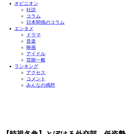
オピニオン
社説
コラム
日本関係のコラム
エンタメ
ドラマ
音楽
映画
アイドル
芸能一般
ランキング
アクセス
コメント
みんなの感想
【時視各角】とぼける外交部、低姿勢