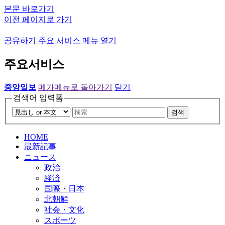
본문 바로가기
이전 페이지로 가기
공유하기
주요 서비스 메뉴 열기
주요서비스
중앙일보
메가메뉴로 돌아가기
닫기
검색어 입력폼
검색
HOME
最新記事
ニュース
政治
経済
国際・日本
北朝鮮
社会・文化
スポーツ