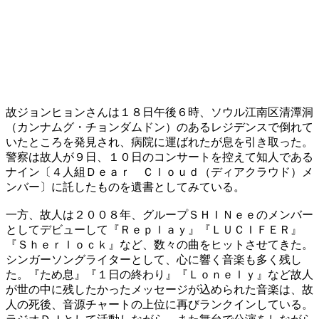
故ジョンヒョンさんは１８日午後６時、ソウル江南区清潭洞
（カンナムグ・チョンダムドン）のあるレジデンスで倒れて
いたところを発見され、病院に運ばれたが息を引き取った。
警察は故人が９日、１０日のコンサートを控えて知人である
ナイン〔４人組Ｄｅａｒ Ｃｌｏｕｄ（ディアクラウド）メ
ンバー〕に託したものを遺書としてみている。
一方、故人は２００８年、グループＳＨＩＮｅｅのメンバー
としてデビューして『Ｒｅｐｌａｙ』『ＬＵＣＩＦＥＲ』
『Ｓｈｅｒｌｏｃｋ』など、数々の曲をヒットさせてきた。
シンガーソングライターとして、心に響く音楽も多く残し
た。『ため息』『１日の終わり』『Ｌｏｎｅｌｙ』など故人
が世の中に残したかったメッセージが込められた音楽は、故
人の死後、音源チャートの上位に再びランクインしている。