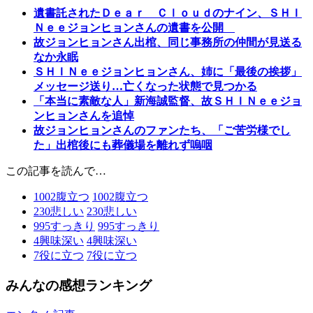
遺書託されたＤｅａｒ Ｃｌｏｕｄのナイン、ＳＨＩ
Ｎｅｅジョンヒョンさんの遺書を公開
故ジョンヒョンさん出棺、同じ事務所の仲間が見送る
なか永眠
ＳＨＩＮｅｅジョンヒョンさん、姉に「最後の挨拶」
メッセージ送り…亡くなった状態で見つかる
「本当に素敵な人」新海誠監督、故ＳＨＩＮｅｅジョ
ンヒョンさんを追悼
故ジョンヒョンさんのファンたち、「ご苦労様でし
た」出棺後にも葬儀場を離れず嗚咽
この記事を読んで…
1002
腹立つ
1002
腹立つ
230
悲しい
230
悲しい
995
すっきり
995
すっきり
4
興味深い
4
興味深い
7
役に立つ
7
役に立つ
みんなの感想ランキング