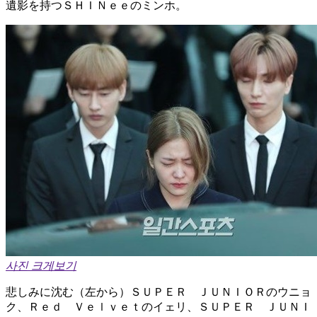
遺影を持つＳＨＩＮｅｅのミンホ。
사진 크게보기
悲しみに沈む（左から）ＳＵＰＥＲ ＪＵＮＩＯＲのウニョ
ク、Ｒｅｄ Ｖｅｌｖｅｔのイェリ、ＳＵＰＥＲ ＪＵＮＩ