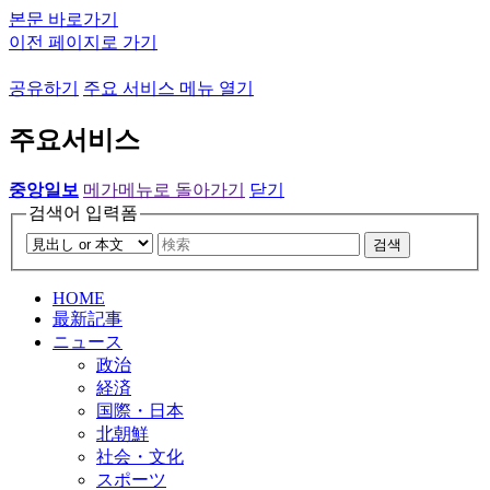
본문 바로가기
이전 페이지로 가기
공유하기
주요 서비스 메뉴 열기
주요서비스
중앙일보
메가메뉴로 돌아가기
닫기
검색어 입력폼
검색
HOME
最新記事
ニュース
政治
経済
国際・日本
北朝鮮
社会・文化
スポーツ