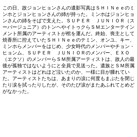
この日、故ジョンヒョンさんの遺影写真はＳＨＩＮｅｅのミ
ンホとジョンヒョンさんの姉が持った。ミンホはジョンヒョ
ンさんの姉をそばで支えた。ＳＵＰＥＲ ＪＵＮＩＯＲ（ス
ーパージュニア）のトンヘやイトゥクらＳＭエンターテイン
メント所属のアーティストが棺を運んだ。終始、喪主として
焼香所に控えていたＳＨＩＮｅｅのテミン、オンユ、キー、
ミンホらメンバーをはじめ、少女時代のメンバーやチョン・
ヒョンム、ＳＵＰＥＲ ＪＵＮＩＯＲのメンバー、ＥＸＯ
（エクソ）のメンバーらＳＭ所属アーティストは、故人の最
後が孤独ではないようにと全員で見送った。遺族とＳＭ所属
アーティストはどれほど泣いたのか、一様に目が腫れてい
た。アーティストたちは、あまりの涙に何度もまぶたを閉じ
たり涙を拭ったりしたが、そのたび涙がまたあふれてとめど
がなかった。