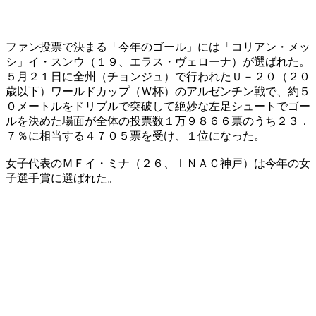
ファン投票で決まる「今年のゴール」には「コリアン・メッ
シ」イ・スンウ（１９、エラス・ヴェローナ）が選ばれた。
５月２１日に全州（チョンジュ）で行われたＵ－２０（２０
歳以下）ワールドカップ（Ｗ杯）のアルゼンチン戦で、約５
０メートルをドリブルで突破して絶妙な左足シュートでゴー
ルを決めた場面が全体の投票数１万９８６６票のうち２３．
７％に相当する４７０５票を受け、１位になった。
女子代表のＭＦイ・ミナ（２６、ＩＮＡＣ神戸）は今年の女
子選手賞に選ばれた。