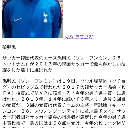
사진 크게보기
孫興民
サッカー韓国代表のエース孫興民（ソン・フンミン、２５、
トットナム）が２０１７年の韓国サッカーで最も輝かしい活
躍をした選手に選ばれた。
孫興民（ソン・フンミン）は１９日、ソウル瑞草区（ソチョ
グ）のセビッソムで行われた２０１７大韓サッカー協会（Ｋ
ＦＡ）授賞式でＭＶＰに該当する「今年の男子選手賞」に選
ばれた。２０１３年、１４年に続いて３年ぶり、通算３回目
の受賞だ。３回の受賞は代表チームの主将・奇誠庸（キ・ソ
ンヨン、２８、スウォンジーシティ）に並ぶ最多タイ。サッ
カー記者団とサッカー協会の指導者が選定した今年の男子選
手賞投票で、孫興民は１６８点を受け、今年のＫリーグＭＶ