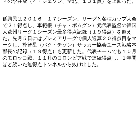
Ｐの李在成（イ・ジェソン、全北、１３１点）を上回った。
孫興民は２０１６－１７シーズン、リーグと各種カップ大会
で２１得点し、車範根（チャ・ボムグン）元代表監督の韓国
人欧州リーグ１シーズン最多得点記録（１９得点）を超え
た。先月５日にはプレミアリーグで個人通算２０得点目をマ
ークし、朴智星（パク・チソン）サッカー協会ユース戦略本
部長の記録（１９得点）も更新した。代表チームでも１０月
のモロッコ戦、１１月のコロンビア戦で連続得点し、１年間
ほど続いた無得点トンネルから抜け出した。