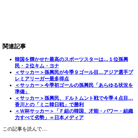
関連記事
韓国を輝かせた最高のスポーツスターは…１位孫興
民・２位キム・ヨナ
＜サッカー＞孫興民が今季９ゴール目…アジア選手プ
レミアリーガー最多得点
＜サッカー＞今季初ゴールの孫興民「あらゆる状況を
準備」
＜サッカー＞孫興民、ドルトムント戦で今季４点目…
香川との「ミニ韓日戦」で勝利
＜Ｗ杯サッカー＞「Ｆ組の韓国、才能・パワー・組織
力すべて劣勢」＝日本メディア
この記事を読んで…