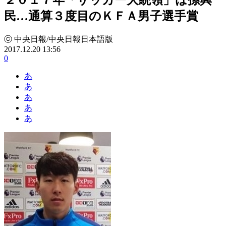
民…通算３度目のＫＦＡ男子選手賞
ⓒ 中央日報/中央日報日本語版
2017.12.20 13:56
0
あ
あ
あ
あ
あ