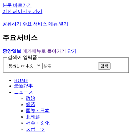
본문 바로가기
이전 페이지로 가기
공유하기
주요 서비스 메뉴 열기
주요서비스
중앙일보
메가메뉴로 돌아가기
닫기
검색어 입력폼
검색
HOME
最新記事
ニュース
政治
経済
国際・日本
北朝鮮
社会・文化
スポーツ