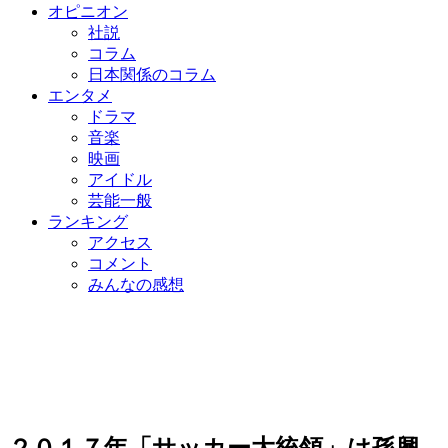
オピニオン
社説
コラム
日本関係のコラム
エンタメ
ドラマ
音楽
映画
アイドル
芸能一般
ランキング
アクセス
コメント
みんなの感想
２０１７年「サッカー大統領」は孫興