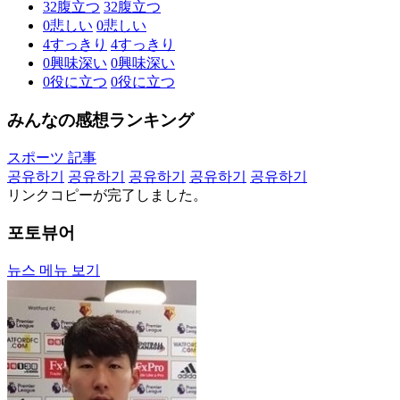
32
腹立つ
32
腹立つ
0
悲しい
0
悲しい
4
すっきり
4
すっきり
0
興味深い
0
興味深い
0
役に立つ
0
役に立つ
みんなの感想ランキング
スポーツ 記事
공유하기
공유하기
공유하기
공유하기
공유하기
リンクコピーが完了しました。
포토뷰어
뉴스 메뉴 보기