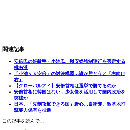
関連記事
安倍氏の好敵手・小池氏、慰安婦強制連行を否定する
極右派
「小池ｖｓ安倍」の対決構図…誰が勝とうと「右向け
右」
【グローバルアイ】安倍首相は選挙で勝てるのか
安倍首相に韓国はない…少女像を活用して国内政治を
突破か
日本、「先制攻撃できる国」野心…自衛隊、敵基地打
撃能力保有を推進
この記事を読んで…