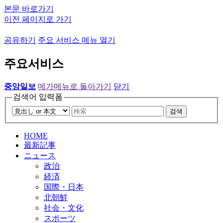
본문 바로가기
이전 페이지로 가기
공유하기
주요 서비스 메뉴 열기
주요서비스
중앙일보
메가메뉴로 돌아가기
닫기
검색어 입력폼
검색
HOME
最新記事
ニュース
政治
経済
国際・日本
北朝鮮
社会・文化
スポーツ