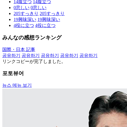
14
腹立つ
14
腹立つ
0
悲しい
0
悲しい
205
すっきり
205
すっきり
19
興味深い
19
興味深い
4
役に立つ
4
役に立つ
みんなの感想ランキング
国際・日本 記事
공유하기
공유하기
공유하기
공유하기
공유하기
リンクコピーが完了しました。
포토뷰어
뉴스 메뉴 보기