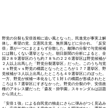
野党の分裂も安倍首相に追い風となった。民進党が事実上解
体し、希望の党、立憲民主党、無所属などに分かれ、「反安
倍」票が一つにまとまらず分散した。敵陣の分裂で与党候補
には難しくない選挙となった。朝日新聞の分析によると、全
国２８９選挙区のうち約７８％の２２６選挙区は野党候補が
２人以上出馬した「野党分裂選挙区」だった。このうち与党
ｖｓ野党ｖｓ野党の構図となったところが１７７選挙区、野
党候補が３人以上出馬したところも４９選挙区にのぼった。
一方、野党が候補一本化をして１対１の構図が形成されたと
ころは５７選挙区にすぎなかった。野党の分裂の中、安倍政
権のアキレス腱だった「森友・掛学園」スキャンダルは話題
から消えた。
「安倍１強」による自民党の独走にさらに弾みがつく見込み