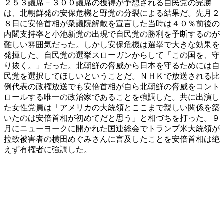
２５３議席－３００議席の獲得が予想される自民党の完勝
は、北朝鮮発の安保危機と野党の分裂による結果だ。先月２
８日に安倍首相が衆議院解散を宣言した当時は４０％前後の
内閣支持率と小池新党の出現で自民党の勝利を予断するのが
難しい雰囲気だった。しかし安保危機は選挙で大きな効果を
発揮した。自民党の選挙スローガンからして「この国を、守
り抜く。」だった。北朝鮮の脅威から日本を守るためには自
民党を選択してほしいということだ。ＮＨＫで放送される比
例代表の政権放送でも安倍首相が自ら北朝鮮の脅威をコント
ロールする唯一の政治家であることを強調した。共に出演し
た女性党員は「アメリカの大統領とここまで親しい関係を築
いたのは安倍首相が初めてだと思う」と相づちを打った。９
月にニューヨークに開かれた国連総会でトランプ米大統領が
拉致被害者の横田めぐみさんに言及したことを安倍首相は絶
えず有権者に強調した。