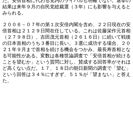
だ。安倍首相に代わる党内のライバルも明確でない。選挙の
結果は来年９月の自民党総裁選（３年）にも影響を与えると
みられる。
２００６－０７年の第１次安倍内閣を含め、２２日現在の安
倍首相は２１２９日間在任している。これは佐藤栄作元首相
（２７９８日）、吉田茂元首相（２６１６日）に続いて戦後
の日本首相のうち３番目に長い。３選に成功する場合、２０
２１年９月まで首相を続ける機会をつかみ、最長寿首相とな
る可能性がある。変数は各種世論調査で「安倍首相が続ける
ことを望むか」という質問に対し、賛成する回答率がそれほ
ど高くない点だ。１７、１８日の朝日新聞の調査で「望む」
という回答は３４％にすぎず、５１％が「望まない」と答え
た。