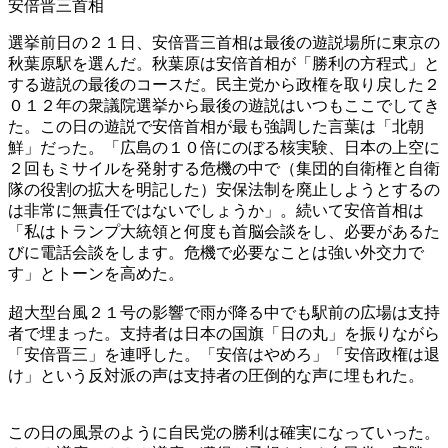
安倍晋三首相
選挙前日の２１日、安倍晋三首相は最後の遊説場所に東京の
秋葉原駅を選んだ。秋葉原は安倍首相が「勝利の方程式」と
する遊説の最後のコースだ。民主党から政権を取り戻した２
０１２年の衆議院選挙から最後の遊説はいつもここでしてき
た。この日の遊説で安倍首相が最も強調した言葉は「北朝
鮮」だった。「広島の１０倍にのぼる核実験、日本の上空に
２回もミサイルを発射する危機の中で（集団的自衛権と自衛
隊の役割の拡大を明記した）安保法制を廃止しようとするの
は非常に無責任ではないでしょうか」。続いて安倍首相は
「私はトランプ大統領と何度も首脳会談をし、必要があるた
びに電話会談をします。危機で必要なことは強い外交力で
す」とトーンを高めた。
超大型台風２１号の影響で雨が降る中でも駅前の広場は支持
者で埋まった。支持者は日本の国旗「日の丸」を振りながら
「安倍晋三」を連呼した。「安倍はやめろ」「安倍政権は退
け」という反対派の声は支持者の圧倒的な声に埋もれた。
この日の風景のように自民党の勝利は確実になっていった。