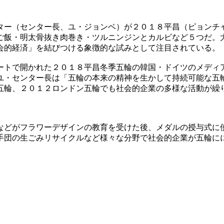
ター（センター長、ユ・ジョンベ）が２０１８平昌（ピョンチ
ご飯・明太骨抜き肉巻き・ツルニンジンとカルビなど５つだ。
会的経済」を結びつける象徴的な試みとして注目されている。
ートで開かれた２０１８平昌冬季五輪の韓国・ドイツのメディ
ユ・センター長は「五輪の本来の精神を生かして持続可能な五
五輪、２０１２ロンドン五輪でも社会的企業の多様な活動が繰
などがフラワーデザインの教育を受けた後、メダルの授与式に
手団の生ごみリサイクルなど様々な分野で社会的企業が五輪に