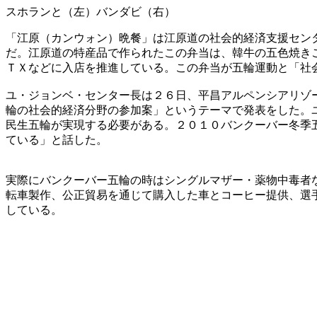
スホランと（左）バンダビ（右）
「江原（カンウォン）晩餐」は江原道の社会的経済支援セン
だ。江原道の特産品で作られたこの弁当は、韓牛の五色焼き
ＴＸなどに入店を推進している。この弁当が五輪運動と「社
ユ・ジョンベ・センター長は２６日、平昌アルペンシアリゾ
輪の社会的経済分野の参加案」というテーマで発表をした。
民生五輪が実現する必要がある。２０１０バンクーバー冬季
ている」と話した。
実際にバンクーバー五輪の時はシングルマザー・薬物中毒者
転車製作、公正貿易を通じて購入した車とコーヒー提供、選
している。