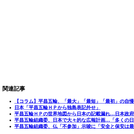
関連記事
【コラム】平昌五輪、「最大」「最短」「最初」の自慢
日本「平昌五輪ＨＰから独島表記外せ」
平昌五輪ＨＰの世界地図から日本の記載漏れ…日本政府
平昌五輪組織委、日本で大々的な広報計画…「多くの日
平昌五輪組織委、仏「不参加」示唆に「安全と保安は最