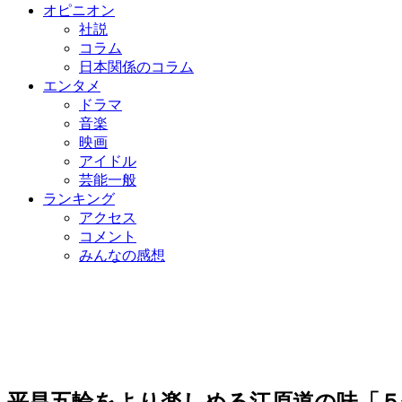
オピニオン
社説
コラム
日本関係のコラム
エンタメ
ドラマ
音楽
映画
アイドル
芸能一般
ランキング
アクセス
コメント
みんなの感想
平昌五輪をより楽しめる江原道の味「５