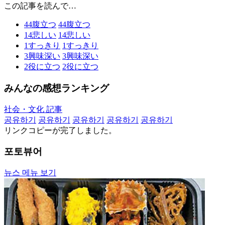
この記事を読んで…
44
腹立つ
44
腹立つ
14
悲しい
14
悲しい
1
すっきり
1
すっきり
3
興味深い
3
興味深い
2
役に立つ
2
役に立つ
みんなの感想ランキング
社会・文化 記事
공유하기
공유하기
공유하기
공유하기
공유하기
リンクコピーが完了しました。
포토뷰어
뉴스 메뉴 보기