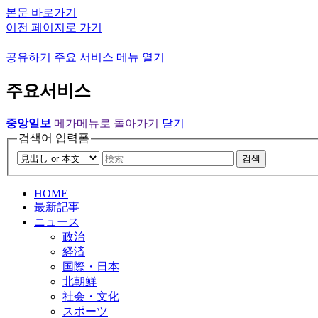
본문 바로가기
이전 페이지로 가기
공유하기
주요 서비스 메뉴 열기
주요서비스
중앙일보
메가메뉴로 돌아가기
닫기
검색어 입력폼
검색
HOME
最新記事
ニュース
政治
経済
国際・日本
北朝鮮
社会・文化
スポーツ