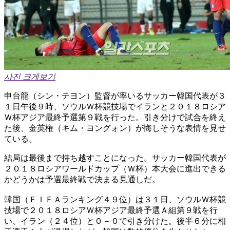
사진 크게보기
申台龍（シン・テヨン）監督が率いるサッカー韓国代表が３
１日午後９時、ソウルＷ杯競技場でイランと２０１８ロシア
Ｗ杯アジア最終予選第９戦を行った。引き分けで試合を終え
た後、金英権（キム・ヨングォン）が悔しそうな表情を見せ
ている。
結局は最後まで持ち越すことになった。サッカー韓国代表が
２０１８ロシアワールドカップ（Ｗ杯）本大会に進出できる
かどうかは予選最終戦で決まる見通しだ。
韓国（ＦＩＦＡランキング４９位）は３１日、ソウルＷ杯競
技場で２０１８ロシアＷ杯アジア最終予選Ａ組第９戦を行
い、イラン（２４位）と０－０で引き分けた。後半６分に相