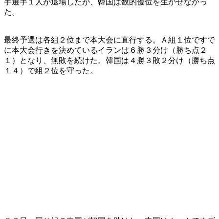
手選手１人が退場したが、韓国は数的優位を生かせなかっ
た。
最終予選は各組２位まで本大会に直行する。Ａ組１位ですで
に本大会行きを決めているイランは６勝３分け（勝ち点２
１）となり、無敗を続けた。韓国は４勝３敗２分け（勝ち点
１４）で組２位を守った。