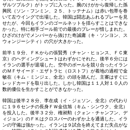
ザルツブルク）がトップに入った。腕のけがから復帰した孫
興民（ソン・フンミン、２５、トッテナム）は赤い包帯を巻
いて左ウイングで出場した。韓国は闘志あふれるプレーを見
せたが、今回もイランのゴールネットを揺らすことはできな
かった。特に相手ゴール前での最後のプレーが惜しまれた。
ひざのけがでメンバーから抜けた奇誠庸（キ・ソンヨン、ス
ウォンジーシティ）の穴が大きかった。
前半１９分、ＦＫからの張賢秀（チャン・ヒョンス、ＦＣ東
京）のヘディングシュートはわずかにそれた。後半６分には
イランの選手が退場した。空中のボールを競り合ったイラン
のＭＦサイード・エザトラヒ（ロストフ）が着地の過程で金
敏在（キム・ミンジェ、全北）の頭を踏んだ。主審はすぐに
レッドカードを取り出した。しかし韓国は１１人対１０人の
数的優位を生かすことができなかった。
韓国は後半２８分、李在成（イ・ジェソン、全北）の代わり
に１９６センチの長身ＦＷ金信旭（キム・シンウク、全北）
を投入した。後半３２分、権昶勲（クォン・チャンフン、デ
ィジョン）のＦＫはクロスバーのわずか上を通過した。イラ
ンの守備は強かった。イランは９試合を終えてまだ失点がな