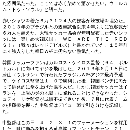
た雰囲気だった。ここでは赤く染めて驚かせたい。ウェルカ
ム・トゥ・ソウル」と語った。
赤いシャツを着た６万３１２４人の観客が競技場を埋めた。
２０１３年のブラジルとの親善試合以来４年ぶりに観客数が
６万人を超えた。大韓サッカー協会が無料配布した赤いシャ
ツには「楽しめ大韓民国」「ＷＥ ＡＲＥ ＴＨＥ ＲＥＤ
Ｓ！」（我々はレッドデビルズ）と書かれていた。１５年前
に４強入りした韓日Ｗ杯に劣らない熱気だった。
韓国サッカーファンはカルロス・ケイロス監督（６４、ポル
トガル）に向けてヤジを飛ばした。２０１３年６月１８日に
蔚山（ウルサン）で行われたブラジルＷ杯アジア最終予選
で、ケイロス監督は１－０で勝利した後、韓国ベンチに向か
って挑発的に拳を上げた張本人だ。しかし韓国サッカーはイ
ランを「上岩の炎の地獄」に陥れることはできなかった。シ
ュティーリケ監督が成績不振で退いた後、７月に代表チーム
の指揮棒を握った申監督はデビュー戦で引き分けを記録し
た。
申監督はこの日、４－２－３－１のフォーメーションを採用
した。膝に痛みを抱える黄喜燦（ファン・ヒチャン、２１、