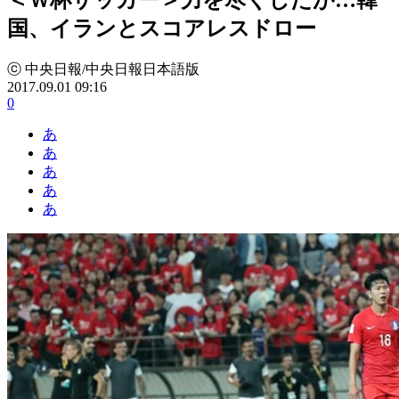
国、イランとスコアレスドロー
ⓒ 中央日報/中央日報日本語版
2017.09.01 09:16
0
あ
あ
あ
あ
あ