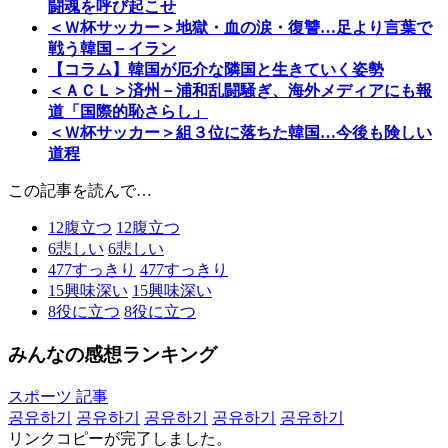
闘魂を呼び起こせ
＜Ｗ杯サッカー＞地獄・血の涙・復讐…足より言葉で
戦う韓国－イラン
【コラム】韓国が厄介な隣国と生きていく姿勢
＜ＡＣＬ＞済州－浦和乱闘騒ぎ、海外メディアにも報
道「国際的恥さらし」
＜Ｗ杯サッカー＞組３位に落ちた韓国…今後も険しい
道程
この記事を読んで…
12
腹立つ
12
腹立つ
6
悲しい
6
悲しい
477
すっきり
477
すっきり
15
興味深い
15
興味深い
8
役に立つ
8
役に立つ
みんなの感想ランキング
スポーツ 記事
공유하기
공유하기
공유하기
공유하기
공유하기
リンクコピーが完了しました。