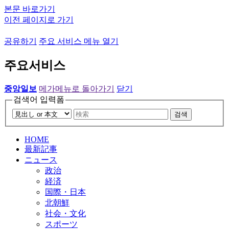
본문 바로가기
이전 페이지로 가기
공유하기
주요 서비스 메뉴 열기
주요서비스
중앙일보
메가메뉴로 돌아가기
닫기
검색어 입력폼
검색
HOME
最新記事
ニュース
政治
経済
国際・日本
北朝鮮
社会・文化
スポーツ