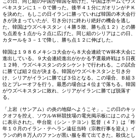
この日、同じ組の中国が韓国を助けた。中国はホームでウズ
ベキスタンに１－０で勝った。後半４１分にガオリンがＰＫ
を決めた。もしこの日イランに勝っていれば韓国の本大会行
きが決まっていたが、引き分けに終わり絶好の機会を逃し
た。韓国はウズベキスタン（４勝５敗、勝ち点１２）との勝
ち点差を１点から２点に広げた。同じ組のシリアはこの日、
カタールを３－１で降し、勝ち点１２に伸ばした。
韓国は１９８６メキシコ大会から８大会連続でＷ杯本大会に
進出している。９大会連続進出がかかる予選最終戦は５日夜
１２時、ウズベキスタンのタシケントで行われる。この試合
に勝てば組２位が決まる。韓国がウズベキスタンと引き分
け、シリアがイランに勝てば３位となる。この場合、Ｂ組３
位とプレーオフを行う。最悪の場合は４位まで落ちる。韓国
がウズベキスタンに敗れ、シリアがイランに勝てば脱落す
る。
「上岩（サンアム）の炎の地獄へようこそ」。この日のキッ
クオフを控え、ソウルＷ杯競技場の電光掲示板にはこのよう
に表示された。申台龍（シン・テヨン）監督（４７）は「昨
年１０月のイラン・テヘラン遠征当時（宗教行事を迎え）イ
ランの約８万人のファンが黒い服を着て出てきた。殺伐とし