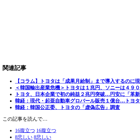
関連記事
【コラム】トヨタは「成果月給制」まで導入するのに現
＜韓国輸出産業危機＞トヨタは１兆円、ソニーは４９０
トヨタ、日本企業で初の純益２兆円突破…円安に「革新
韓経：現代・起亜自動車グロバール販売１億台…トヨタ
韓経：韓国公正委、トヨタの「虚偽広告」調査
この記事を読んで…
16
腹立つ
16
腹立つ
8
悲しい
8
悲しい