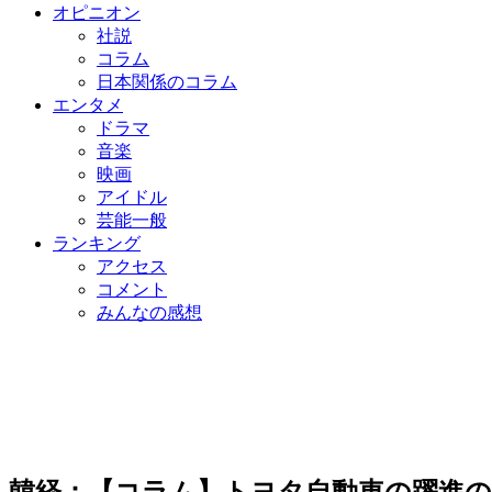
オピニオン
社説
コラム
日本関係のコラム
エンタメ
ドラマ
音楽
映画
アイドル
芸能一般
ランキング
アクセス
コメント
みんなの感想
韓経：【コラム】トヨタ自動車の躍進の