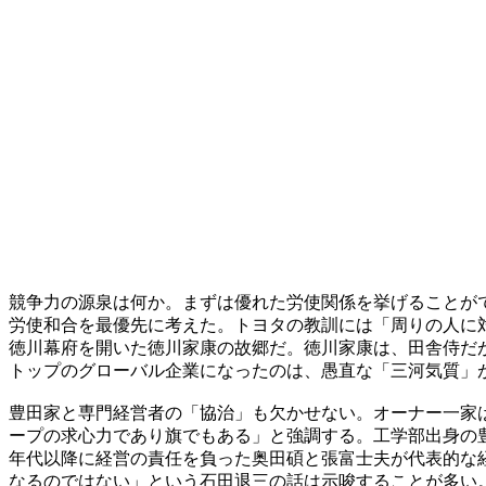
競争力の源泉は何か。まずは優れた労使関係を挙げることが
労使和合を最優先に考えた。トヨタの教訓には「周りの人に
徳川幕府を開いた徳川家康の故郷だ。徳川家康は、田舎侍だ
トップのグローバル企業になったのは、愚直な「三河気質」
豊田家と専門経営者の「協治」も欠かせない。オーナー一家
ープの求心力であり旗でもある」と強調する。工学部出身の
年代以降に経営の責任を負った奥田碩と張富士夫が代表的な
なるのではない」という石田退三の話は示唆することが多い