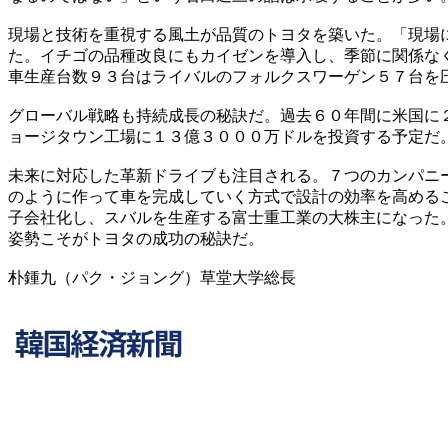
現場と技術を重視する風土が品質のトヨタを築いた。「現場
た。イチゴの品種改良にもカイゼンを導入し、季節に関係な
車生産台数９３台はライバルのフォルクスワーゲン５７台を
グローバル戦略も持続成長の秘訣だ。過去６０年間に米国に
ョージタウン工場に１３億３０００万ドルを投資する予定だ
未来に対応した革新ドライブも注目される。７つのカンパニ
のように作って車を完成していく方式で設計の効率を高める
子会社化し、スバルを生産する富士重工業の大株主になった
姿勢こそがトヨタの成功の秘訣だ。
朴鍾九（パク・ジョング）草堂大学総長