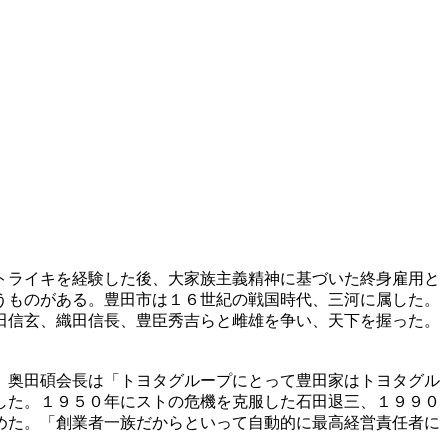
トライキを経験した後、大家族主義精神に基づいた終身雇用と
うものがある。豊田市は１６世紀の戦国時代、三河に属した。
田信玄、織田信長、豊臣秀吉らと雌雄を争い、天下を握った。
。奥田碩会長は「トヨタグループにとって豊田家はトヨタグル
した。１９５０年にストの危機を克服した石田退三、１９９０
めた。「創業者一族だからといって自動的に最高経営責任者に