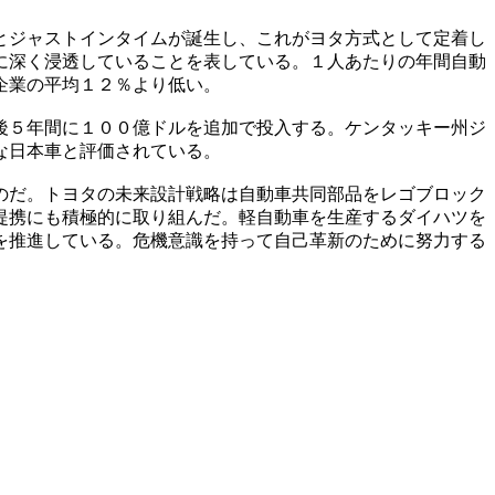
とジャストインタイムが誕生し、これがヨタ方式として定着し
に深く浸透していることを表している。１人あたりの年間自動
企業の平均１２％より低い。
後５年間に１００億ドルを追加で投入する。ケンタッキー州ジ
な日本車と評価されている。
のだ。トヨタの未来設計戦略は自動車共同部品をレゴブロック
提携にも積極的に取り組んだ。軽自動車を生産するダイハツを
を推進している。危機意識を持って自己革新のために努力する