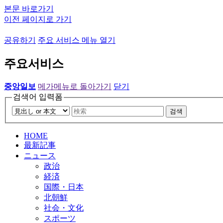
본문 바로가기
이전 페이지로 가기
공유하기
주요 서비스 메뉴 열기
주요서비스
중앙일보
메가메뉴로 돌아가기
닫기
검색어 입력폼
검색
HOME
最新記事
ニュース
政治
経済
国際・日本
北朝鮮
社会・文化
スポーツ