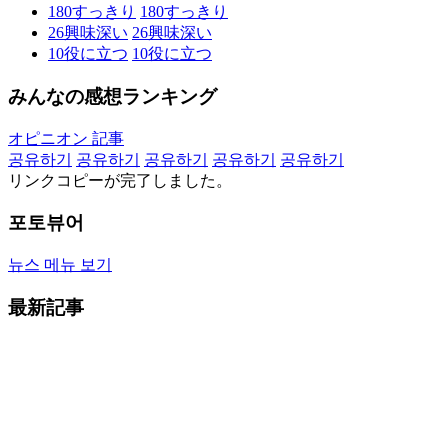
180
すっきり
180
すっきり
26
興味深い
26
興味深い
10
役に立つ
10
役に立つ
みんなの感想ランキング
オピニオン 記事
공유하기
공유하기
공유하기
공유하기
공유하기
リンクコピーが完了しました。
포토뷰어
뉴스 메뉴 보기
最新記事