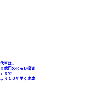
代車は…
０億円のＲ＆Ｄ投資
」まで
より１０年早く達成