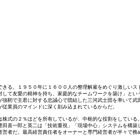
できる。１９５０年に１６００人の整理解雇をめぐり激しいス
対して友愛の精神を持ち、家庭的なチームワークを築け」とい
が強靭で主君に対する忠誠心で団結した三河武士団を率いて武
が従業員のマインドに深く刻み込まれているからだ。
は株式の２％ほどを所有しているが、中枢的な役割をしている
豊田喜一郎と英二は「技術重視」「現場中心」システムを構築
経営者だ。最高経営責任者をオーナーと専門経営者が半々で務
。