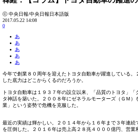
ⓒ 中央日報/中央日報日本語版
2017.05.22 14:08
0
あ
あ
あ
あ
あ
今年で創業８０周年を迎えたトヨタ自動車が躍進している。
した底力はどこからくるのだろうか。
トヨタ自動車は１９３７年の設立以来、「品質のトヨタ」「
タ神話を築いた。２００８年にゼネラルモーターズ（ＧＭ）
業」という姿勢で危機を克服した。
最近の実績は輝かしい。２０１４年から１６年まで３年連続
を圧倒した。２０１６年は売上高２８兆４０００億円、営業