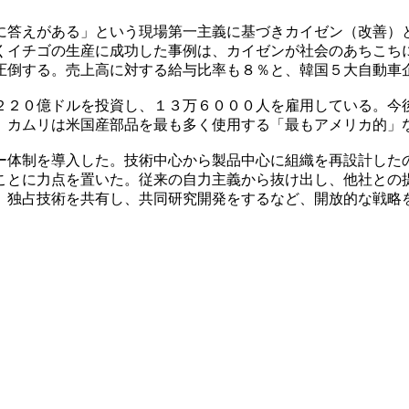
に答えがある」という現場第一主義に基づきカイゼン（改善）
くイチゴの生産に成功した事例は、カイゼンが社会のあちこち
圧倒する。売上高に対する給与比率も８％と、韓国５大自動車
２２０億ドルを投資し、１３万６０００人を雇用している。今
。カムリは米国産部品を最も多く使用する「最もアメリカ的」
ー体制を導入した。技術中心から製品中心に組織を再設計した
ことに力点を置いた。従来の自力主義から抜け出し、他社との
。独占技術を共有し、共同研究開発をするなど、開放的な戦略