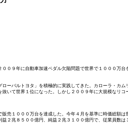
２００９年に自動車加速ペダル欠陥問題で世界で１０００万台
グローバルトヨタ」を積極的に実践してきた。カローラ・カム
を抜いて世界１位になった。しかし２００９年に大規模なリコ
で販売１０００万台を達成した。今年４月を基準に時価総額は
利益２兆８５００億円、純益２兆３１００億円で、従業員数は