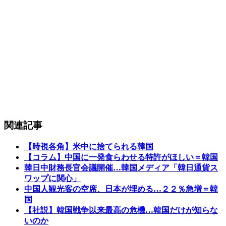
関連記事
【時視各角】米中に捨てられる韓国
【コラム】中国に一発食らわせる特許がほしい＝韓国
韓日中財務長官会議開催…韓国メディア「韓日通貨ス
ワップに関心」
中国人観光客の空席、日本が埋める…２２％急増＝韓
国
【社説】韓国戦争以来最高の危機…韓国だけが知らな
いのか