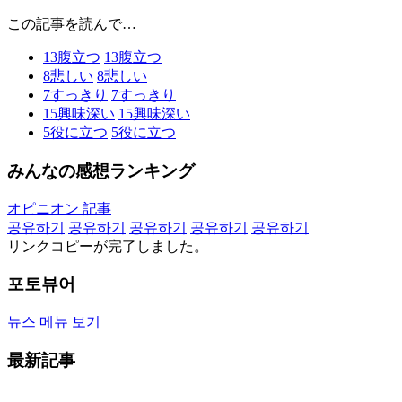
この記事を読んで…
13
腹立つ
13
腹立つ
8
悲しい
8
悲しい
7
すっきり
7
すっきり
15
興味深い
15
興味深い
5
役に立つ
5
役に立つ
みんなの感想ランキング
オピニオン 記事
공유하기
공유하기
공유하기
공유하기
공유하기
リンクコピーが完了しました。
포토뷰어
뉴스 메뉴 보기
最新記事