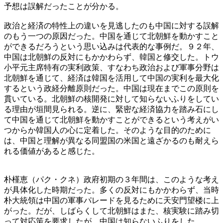
予想は誤解だったことが分かる。
政治と経済の特性上の違いを見逃したのも中国に対する誤解
のもう一つの原因だった。中国を通じて北朝鮮を動かすこと
ができるだろうという思い込みは代表的な事例だ。９２年、
中国は北朝鮮の反対にもかかわらず、韓国と修交した。トウ
小平元主席特有の実利政策、すなわち政治および軍事分野は
北朝鮮を通じて、経済は韓国を活用して中国の実利を最大化
するという政経分離原則だった。中国は現在までこの原則を
貫いている。北朝鮮の核開発に対して知らないふりをしてい
る理由が垣間見られる。逆に、緊密な経済協力を踏み石にし
て中国を通じて北朝鮮を動かすことができるという考えがい
つからか韓国人の心に定着した。そのような目的のために
は、中国と理解が異なる同盟国の米国と遠ざかるのも耐えら
れる価値があると感じた。
朴槿恵（パク・クネ）政府初期の３年間は、このような考え
が具体化した時期だった。多くの反対にもかかわらず、当時
朴大統領は中国の軍事パレードを見るために天安門望楼に上
がった。だが、しばらくして北朝鮮はまた、核実験に踏み切
って対応策を要求したが、中国は知らないふりをした。