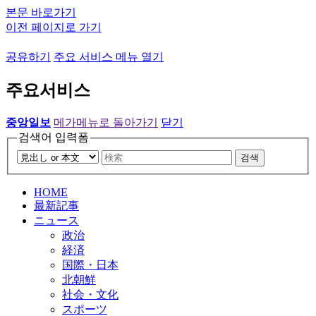
본문 바로가기
이전 페이지로 가기
공유하기
주요 서비스 메뉴 열기
주요서비스
중앙일보
메가메뉴로 돌아가기
닫기
검색어 입력폼
검색
HOME
最新記事
ニュース
政治
経済
国際・日本
北朝鮮
社会・文化
スポーツ