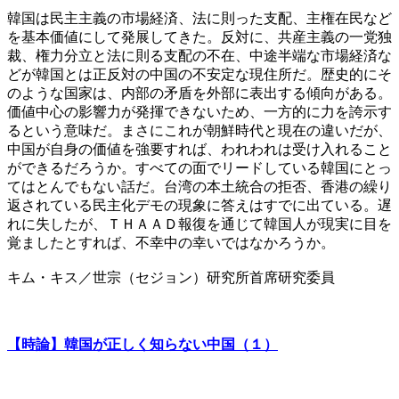
韓国は民主主義の市場経済、法に則った支配、主権在民など
を基本価値にして発展してきた。反対に、共産主義の一党独
裁、権力分立と法に則る支配の不在、中途半端な市場経済な
どが韓国とは正反対の中国の不安定な現住所だ。歴史的にそ
のような国家は、内部の矛盾を外部に表出する傾向がある。
価値中心の影響力が発揮できないため、一方的に力を誇示す
るという意味だ。まさにこれが朝鮮時代と現在の違いだが、
中国が自身の価値を強要すれば、われわれは受け入れること
ができるだろうか。すべての面でリードしている韓国にとっ
てはとんでもない話だ。台湾の本土統合の拒否、香港の繰り
返されている民主化デモの現象に答えはすでに出ている。遅
れに失したが、ＴＨＡＡＤ報復を通じて韓国人が現実に目を
覚ましたとすれば、不幸中の幸いではなかろうか。
キム・キス／世宗（セジョン）研究所首席研究委員
【時論】韓国が正しく知らない中国（１）