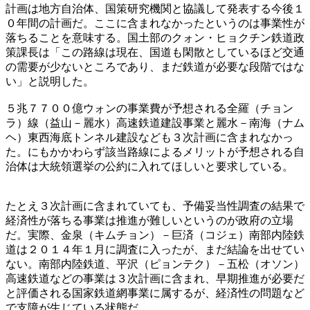
計画は地方自治体、国策研究機関と協議して発表する今後１
０年間の計画だ。ここに含まれなかったというのは事業性が
落ちることを意味する。国土部のクォン・ヒョクチン鉄道政
策課長は「この路線は現在、国道も閑散としているほど交通
の需要が少ないところであり、まだ鉄道が必要な段階ではな
い」と説明した。
５兆７７００億ウォンの事業費が予想される全羅（チョン
ラ）線（益山－麗水）高速鉄道建設事業と麗水－南海（ナム
ヘ）東西海底トンネル建設なども３次計画に含まれなかっ
た。にもかかわらず該当路線によるメリットが予想される自
治体は大統領選挙の公約に入れてほしいと要求している。
たとえ３次計画に含まれていても、予備妥当性調査の結果で
経済性が落ちる事業は推進が難しいというのが政府の立場
だ。実際、金泉（キムチョン）－巨済（コジェ）南部内陸鉄
道は２０１４年１月に調査に入ったが、まだ結論を出せてい
ない。南部内陸鉄道、平沢（ピョンテク）－五松（オソン）
高速鉄道などの事業は３次計画に含まれ、早期推進が必要だ
と評価される国家鉄道網事業に属するが、経済性の問題など
で支障が生じている状態だ。