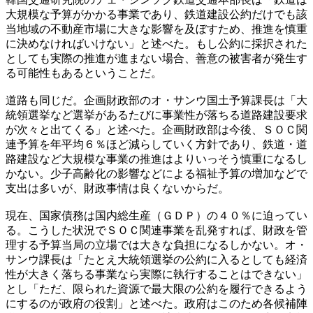
大規模な予算がかかる事業であり、鉄道建設公約だけでも該
当地域の不動産市場に大きな影響を及ぼすため、推進を慎重
に決めなければいけない」と述べた。もし公約に採択された
としても実際の推進が進まない場合、善意の被害者が発生す
る可能性もあるということだ。
道路も同じだ。企画財政部のオ・サンウ国土予算課長は「大
統領選挙など選挙があるたびに事業性が落ちる道路建設要求
が次々と出てくる」と述べた。企画財政部は今後、ＳＯＣ関
連予算を年平均６％ほど減らしていく方針であり、鉄道・道
路建設など大規模な事業の推進はよりいっそう慎重になるし
かない。少子高齢化の影響などによる福祉予算の増加などで
支出は多いが、財政事情は良くないからだ。
現在、国家債務は国内総生産（ＧＤＰ）の４０％に迫ってい
る。こうした状況でＳＯＣ関連事業を乱発すれば、財政を管
理する予算当局の立場では大きな負担になるしかない。オ・
サンウ課長は「たとえ大統領選挙の公約に入るとしても経済
性が大きく落ちる事業なら実際に執行することはできない」
とし「ただ、限られた資源で最大限の公約を履行できるよう
にするのが政府の役割」と述べた。政府はこのため各候補陣