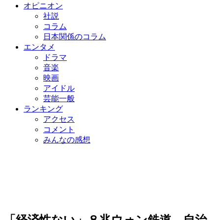
オピニオン
社説
コラム
日本関係のコラム
エンタメ
ドラマ
音楽
映画
アイドル
芸能一般
ランキング
アクセス
コメント
みんなの感想
「経済性ない」８兆ウォン鉄道…自治