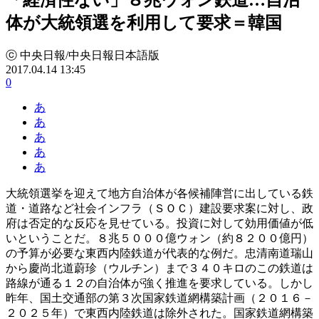
体が大統領選を利用して要求＝韓国
ⓒ 中央日報/中央日報日本語版
2017.04.14 13:45
0
あ
あ
あ
あ
あ
大統領選挙を迎えて地方自治体が各候補陣営に出している鉄
道・道路など社会インフラ（ＳＯＣ）建設要求案に対し、政
府は否定的な反応を見せている。投資に対して効用価値が低
いということだ。８兆５０００億ウォン（約８２００億円）
の予算が必要な東西内陸鉄道が代表的な例だ。忠清南道瑞山
から慶尚北道蔚珍（ウルチン）まで３４０キロのこの鉄道は
路線が通る１２の自治体が強く推進を要求している。しかし
昨年、国土交通部の第３次国家鉄道網構築計画（２０１６－
２０２５年）で東西内陸鉄道は除外された。国家鉄道網構築