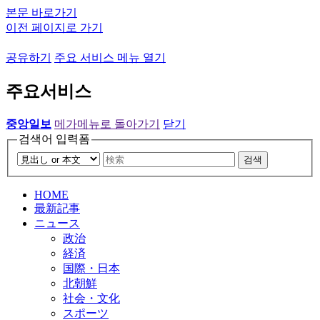
본문 바로가기
이전 페이지로 가기
공유하기
주요 서비스 메뉴 열기
주요서비스
중앙일보
메가메뉴로 돌아가기
닫기
검색어 입력폼
검색
HOME
最新記事
ニュース
政治
経済
国際・日本
北朝鮮
社会・文化
スポーツ