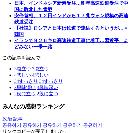
日本、インドネシア新港受注…昨年高速鉄道受注で中
国に敗北した雪辱
安倍首相、１２日インドから１７兆ウォン規模の高速
鉄道受注
【社説】ロシアと日本は鉄道で連結するというが…＝
韓国
イランで９２６キロ高速鉄道工事に着工…習近平、よ
どみない一帯一路
この記事を読んで…
3
腹立つ
3
腹立つ
4
悲しい
4
悲しい
34
すっきり
34
すっきり
3
興味深い
3
興味深い
2
役に立つ
2
役に立つ
みんなの感想ランキング
政治 記事
공유하기
공유하기
공유하기
공유하기
공유하기
リンクコピーが完了しました。