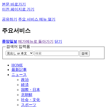
본문 바로가기
이전 페이지로 가기
공유하기
주요 서비스 메뉴 열기
주요서비스
중앙일보
메가메뉴로 돌아가기
닫기
검색어 입력폼
검색
HOME
最新記事
ニュース
政治
経済
国際・日本
北朝鮮
社会・文化
スポーツ