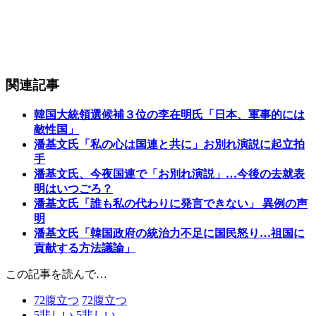
関連記事
韓国大統領選候補３位の李在明氏「日本、軍事的には
敵性国」
潘基文氏「私の心は国連と共に」お別れ演説に起立拍
手
潘基文氏、今夜国連で「お別れ演説」…今後の去就表
明はいつごろ？
潘基文氏「誰も私の代わりに発言できない」 異例の声
明
潘基文氏「韓国政府の統治力不足に国民怒り…祖国に
貢献する方法議論」
この記事を読んで…
72
腹立つ
72
腹立つ
5
悲しい
5
悲しい