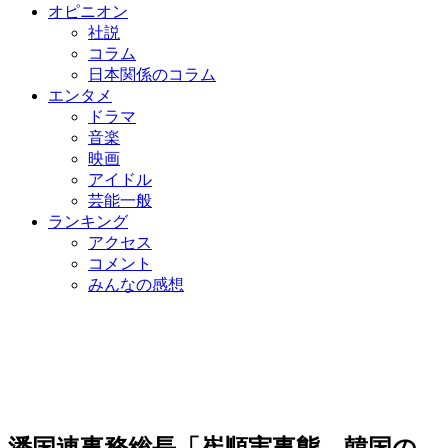
オピニオン
社説
コラム
日本関係のコラム
エンタメ
ドラマ
音楽
映画
アイドル
芸能一般
ランキング
アクセス
コメント
みんなの感想
潘国連事務総長「崔順実事態、韓国の