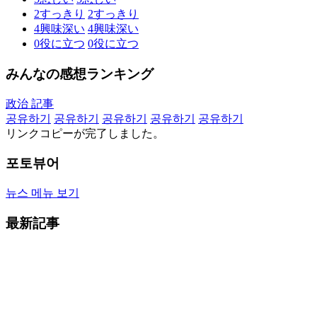
2
すっきり
2
すっきり
4
興味深い
4
興味深い
0
役に立つ
0
役に立つ
みんなの感想ランキング
政治 記事
공유하기
공유하기
공유하기
공유하기
공유하기
リンクコピーが完了しました。
포토뷰어
뉴스 메뉴 보기
最新記事