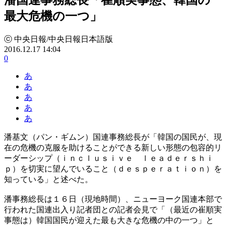
最大危機の一つ」
ⓒ 中央日報/中央日報日本語版
2016.12.17 14:04
0
あ
あ
あ
あ
あ
潘基文（パン・ギムン）国連事務総長が「韓国の国民が、現
在の危機の克服を助けることができる新しい形態の包容的リ
ーダーシップ（ｉｎｃｌｕｓｉｖｅ ｌｅａｄｅｒｓｈｉ
ｐ）を切実に望んでいること（ｄｅｓｐｅｒａｔｉｏｎ）を
知っている」と述べた。
潘事務総長は１６日（現地時間）、ニューヨーク国連本部で
行われた国連出入り記者団との記者会見で「（最近の崔順実
事態は）韓国国民が迎えた最も大きな危機の中の一つ」と