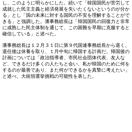
し、このように明らかにした。続いて「韓国国民が苦労して
成就した民主主義と経済発展を失いたくないというのが分か
る」とし「国の未来に対する国民の不安を理解することがで
きる」と強調した。潘事務総長は「韓国国民の回復力と非常
に成熟した民主体制を通じて、この困難を早期に克服すると
確信している」と述べた。
潘事務総長は１２月３１日に第９代国連事務総長から退く。
退任後は休養を取り、１月中旬に帰国する計画だ。帰国後の
計画については「政治指導者、市民社会団体代表、友人な
ど、できるだけ多くの人たちと会い、私が韓国のために何を
するのが最善であり、また何ができるかを真摯に考えたい」
と述べ、大統領選挙挑戦の可能性を表した。