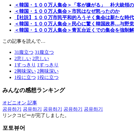
＜韓国・１００万人集会＞「客が嫌がる」 朴大統領の
＜韓国・１００万人集会＞市民はなぜ怒ったのか
【社説】１００万市民平和的ろうそく集会は新たな時代
＜韓国・１００万人集会＞民心に驚く韓国政界…与野党
＜韓国・１００万人集会＞青瓦台近くでの集会を強制解
この記事を読んで…
31
腹立つ
31
腹立つ
2
悲しい
2
悲しい
1
すっきり
1
すっきり
2
興味深い
2
興味深い
1
役に立つ
1
役に立つ
みんなの感想ランキング
オピニオン 記事
공유하기
공유하기
공유하기
공유하기
공유하기
リンクコピーが完了しました。
포토뷰어