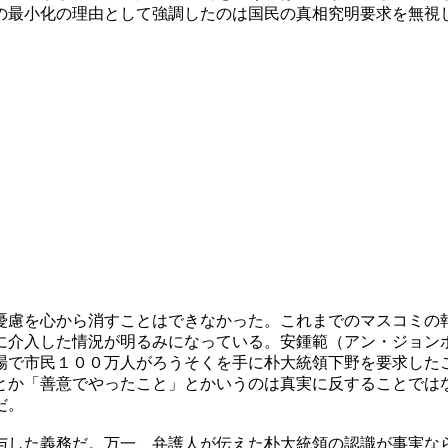
の最小化の理由として強調したのは国民の真相究明要求を無視
憂慮を心から消すことはできなかった。これまでのマスコミの
に介入した情況が明るみになっている。安鍾範（アン・ジョン
場で市民１００万人がろうそくを手に朴大統領下野を要求した
とか「善意でやったこと」とかいうのは真実に反することでは
だ。
与した義務だ。万一、弁護人が伝えた朴大統領の認識が事実な