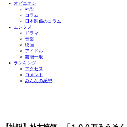
オピニオン
社説
コラム
日本関係のコラム
エンタメ
ドラマ
音楽
映画
アイドル
芸能一般
ランキング
アクセス
コメント
みんなの感想
【社説】朴大統領、「１００万ろうそ