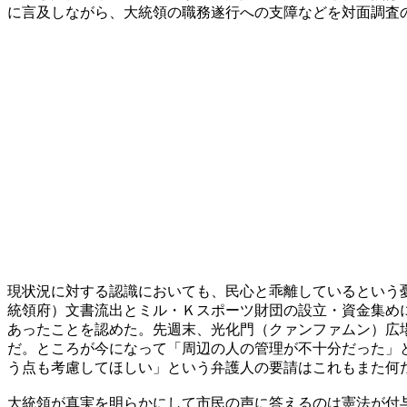
に言及しながら、大統領の職務遂行への支障などを対面調査
現状況に対する認識においても、民心と乖離しているという
統領府）文書流出とミル・Ｋスポーツ財団の設立・資金集め
あったことを認めた。先週末、光化門（クァンファムン）広
だ。ところが今になって「周辺の人の管理が不十分だった」
う点も考慮してほしい」という弁護人の要請はこれもまた何
大統領が真実を明らかにして市民の声に答えるのは憲法が付