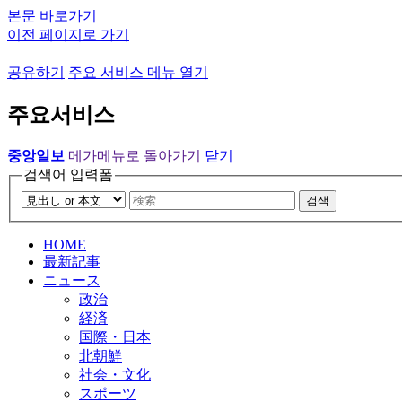
본문 바로가기
이전 페이지로 가기
공유하기
주요 서비스 메뉴 열기
주요서비스
중앙일보
메가메뉴로 돌아가기
닫기
검색어 입력폼
검색
HOME
最新記事
ニュース
政治
経済
国際・日本
北朝鮮
社会・文化
スポーツ