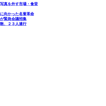
写真を外す市場・食堂
に向かった名誉革命
が緊急会議招集
散、２３人連行