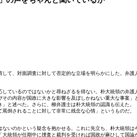
請して、対面調査に対して否定的な立場を明らかにした。弁護
応しているのではないかと尋ねざるを得ない。朴大統領の弁護
びその内容が国政に大きな影響を及ぼしかねない重大な事案」
き」と述べた。さらに、柳弁護士は朴大統領の認識も伝えた。
て罵倒されることに対して非常に残念な心情」というものだ。
はないのかという疑念を抱かせる。これに先立ち、朴大統領は
「大統領が任期中に捜査と裁判を受ければ国政が麻ひして国論