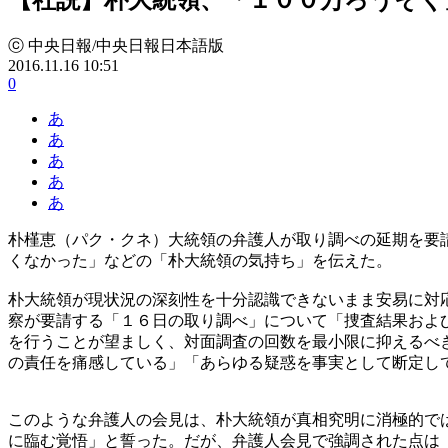
ⓒ 中央日報/中央日報日本語版
2016.11.16 10:51
0
あ
あ
あ
あ
あ
朴槿恵（パク・クネ）大統領の弁護人が取り調べの延期を要
くなかった」などの「朴大統領の気持ち」を伝えた。
朴大統領が現状況の深刻性を十分認識できないまま安易に対
察が要請する「１６日の取り調べ」について「捜査結果およ
を行うことが望ましく、対面調査の回数を最小限に抑えるべ
の責任を痛感している」「あらゆる疑惑を事実として断定し
このような弁護人の会見は、朴大統領が真相究明に消極的で
に臨む覚悟」と誓った。だが、弁護人会見で強調された点は