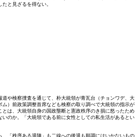
したと見ざるを得ない。
報道や検察捜査を通じて、朴大統領が青瓦台（チョンワデ、大
ボム）前政策調整首席なども検察の取り調べで大統領の指示が
ことは、大統領自身の国政壟断と憲政秩序のき損に怒ったため
ないのか。「大統領である前に女性としての私生活があるとい
ら、「秩序ある退陣」も二線への後退も順調にはいかないもの