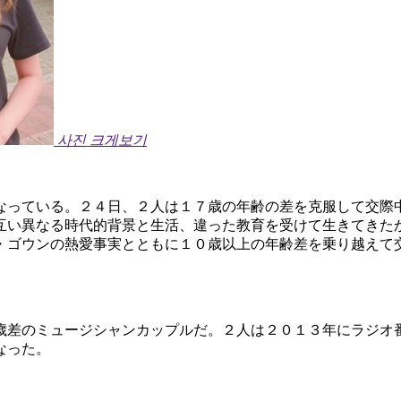
사진 크게보기
なっている。２４日、２人は１７歳の年齢の差を克服して交際
互い異なる時代的背景と生活、違った教育を受けて生きてきた
・ゴウンの熱愛事実とともに１０歳以上の年齢差を乗り越えて
歳差のミュージシャンカップルだ。２人は２０１３年にラジオ
なった。