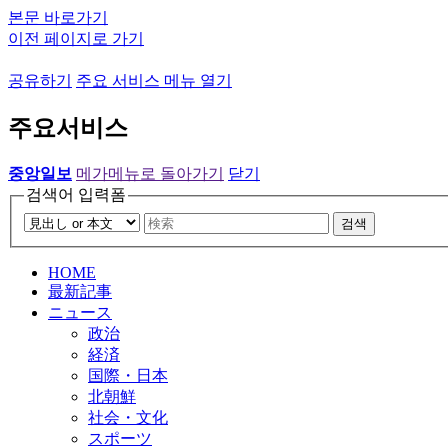
본문 바로가기
이전 페이지로 가기
공유하기
주요 서비스 메뉴 열기
주요서비스
중앙일보
메가메뉴로 돌아가기
닫기
검색어 입력폼
검색
HOME
最新記事
ニュース
政治
経済
国際・日本
北朝鮮
社会・文化
スポーツ