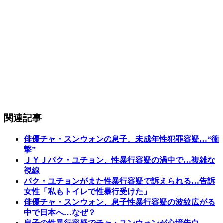
関連記事
俳優チャ・スンウォンの息子、未成年性犯罪容疑…“衝
撃”
ＪＹＪパク・ユチョン、性暴行容疑の渦中で…複雑な
視線
パク・ユチョンがまた性暴行容疑で訴えられる…告訴
女性「私もトイレで性暴行受けた」
俳優チャ・スンウォン、息子性暴行容疑の波紋広がる
中で日本へ…なぜ？
息子の性暴行容疑でチャ・スンウォンが心境告白