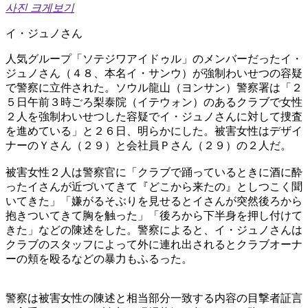
사진 크게보기
イ・ジュノさん
人気グループ「ソテジワアイドゥル」のメンバーだったイ・
ジュノさん（４８、本名イ・サンウ）が強制わいせつの容疑
で警察に立件された。ソウル龍山（ヨンサン）警察署は「２
５日午前３時ごろ梨泰院（イテウォン）のあるクラブで女性
２人を強制わいせつした容疑でイ・ジュノさんに対して捜査
を進めている」と２６日、明らかにした。被害女性はデザイ
ナーのＹさん（２９）と会社員Ｐさん（２９）の２人だ。
被害女性２人は警察官に「クラブで踊っているときに酒に酔
ったイさんが近づいてきて『どこから来たの』としつこく聞
いてきた」「嫌がるそぶりを見せるとイさんが突然後ろから
抱きついてきて胸を触った」「後ろから下半身を押し付けて
きた」などの陳述をした。警察によると、イ・ジュノさんは
クラブのスタッフによって外に連れ出されるとクラブオーナ
ーの頬を殴るなどの暴力もふるった。
警察は被害女性の陳述と相当部分一致する内容の目撃者証言