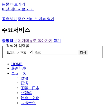
본문 바로가기
이전 페이지로 가기
공유하기
주요 서비스 메뉴 열기
주요서비스
중앙일보
메가메뉴로 돌아가기
닫기
검색어 입력폼
검색
HOME
最新記事
ニュース
政治
経済
国際・日本
北朝鮮
社会・文化
スポーツ