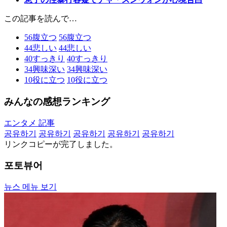
この記事を読んで…
56
腹立つ
56
腹立つ
44
悲しい
44
悲しい
40
すっきり
40
すっきり
34
興味深い
34
興味深い
10
役に立つ
10
役に立つ
みんなの感想ランキング
エンタメ 記事
공유하기
공유하기
공유하기
공유하기
공유하기
リンクコピーが完了しました。
포토뷰어
뉴스 메뉴 보기