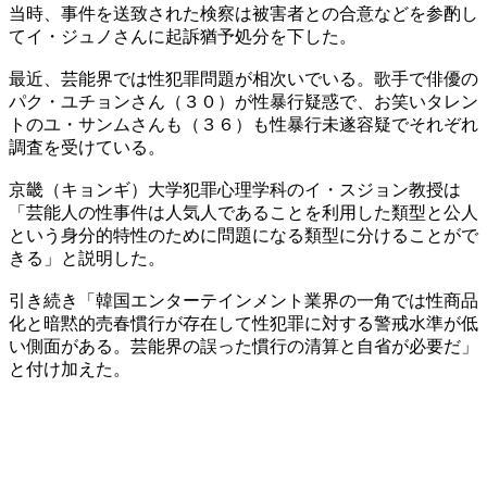
当時、事件を送致された検察は被害者との合意などを参酌し
てイ・ジュノさんに起訴猶予処分を下した。
最近、芸能界では性犯罪問題が相次いでいる。歌手で俳優の
パク・ユチョンさん（３０）が性暴行疑惑で、お笑いタレン
トのユ・サンムさんも（３６）も性暴行未遂容疑でそれぞれ
調査を受けている。
京畿（キョンギ）大学犯罪心理学科のイ・スジョン教授は
「芸能人の性事件は人気人であることを利用した類型と公人
という身分的特性のために問題になる類型に分けることがで
きる」と説明した。
引き続き「韓国エンターテインメント業界の一角では性商品
化と暗黙的売春慣行が存在して性犯罪に対する警戒水準が低
い側面がある。芸能界の誤った慣行の清算と自省が必要だ」
と付け加えた。