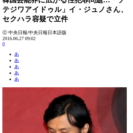
テジワアイドゥル」イ・ジュノさん、
セクハラ容疑で立件
ⓒ 中央日報/中央日報日本語版
2016.06.27 09:02
0
あ
あ
あ
あ
あ