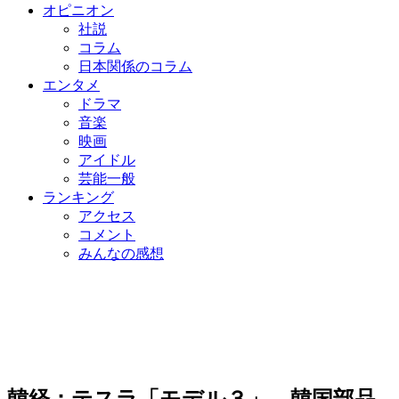
オピニオン
社説
コラム
日本関係のコラム
エンタメ
ドラマ
音楽
映画
アイドル
芸能一般
ランキング
アクセス
コメント
みんなの感想
韓経：テスラ「モデル３」 韓国部品