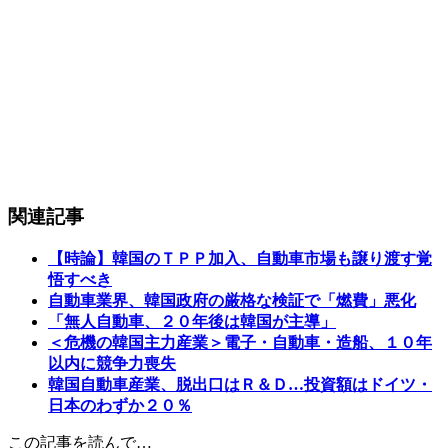
関連記事
【時論】韓国のＴＰＰ加入、自動車市場も譲り渡す覚
悟すべき
自動車業界、韓国政府の厳格な検証で「燃費」悪化
「無人自動車、２０年後は韓国が主導」
＜危機の韓国主力産業＞電子・自動車・造船、１０年
以内に競争力喪失
韓国自動車産業、脱出口はＲ＆Ｄ…投資額はドイツ・
日本のわずか２０％
この記事を読んで…