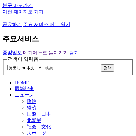
본문 바로가기
이전 페이지로 가기
공유하기
주요 서비스 메뉴 열기
주요서비스
중앙일보
메가메뉴로 돌아가기
닫기
검색어 입력폼
검색
HOME
最新記事
ニュース
政治
経済
国際・日本
北朝鮮
社会・文化
スポーツ