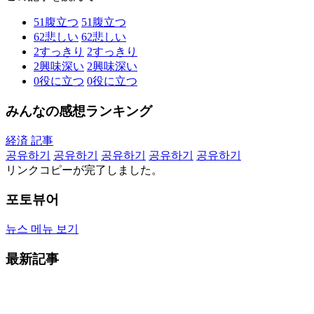
51
腹立つ
51
腹立つ
62
悲しい
62
悲しい
2
すっきり
2
すっきり
2
興味深い
2
興味深い
0
役に立つ
0
役に立つ
みんなの感想ランキング
経済 記事
공유하기
공유하기
공유하기
공유하기
공유하기
リンクコピーが完了しました。
포토뷰어
뉴스 메뉴 보기
最新記事