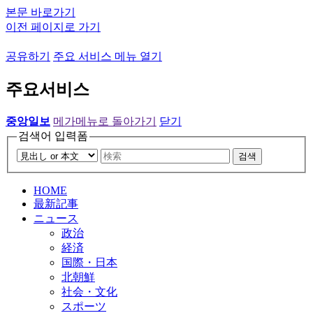
본문 바로가기
이전 페이지로 가기
공유하기
주요 서비스 메뉴 열기
주요서비스
중앙일보
메가메뉴로 돌아가기
닫기
검색어 입력폼
검색
HOME
最新記事
ニュース
政治
経済
国際・日本
北朝鮮
社会・文化
スポーツ