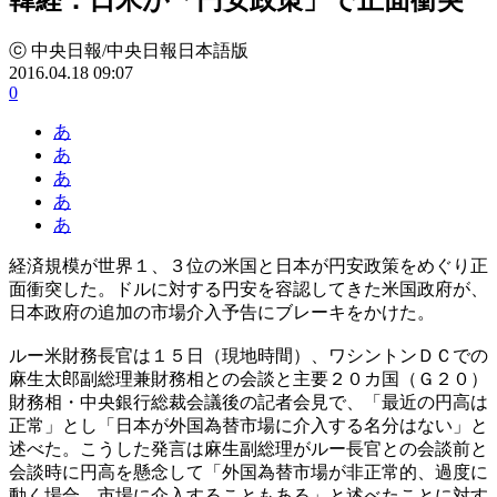
ⓒ 中央日報/中央日報日本語版
2016.04.18 09:07
0
あ
あ
あ
あ
あ
経済規模が世界１、３位の米国と日本が円安政策をめぐり正
面衝突した。ドルに対する円安を容認してきた米国政府が、
日本政府の追加の市場介入予告にブレーキをかけた。
ルー米財務長官は１５日（現地時間）、ワシントンＤＣでの
麻生太郎副総理兼財務相との会談と主要２０カ国（Ｇ２０）
財務相・中央銀行総裁会議後の記者会見で、「最近の円高は
正常」とし「日本が外国為替市場に介入する名分はない」と
述べた。こうした発言は麻生副総理がルー長官との会談前と
会談時に円高を懸念して「外国為替市場が非正常的、過度に
動く場合、市場に介入することもある」と述べたことに対す