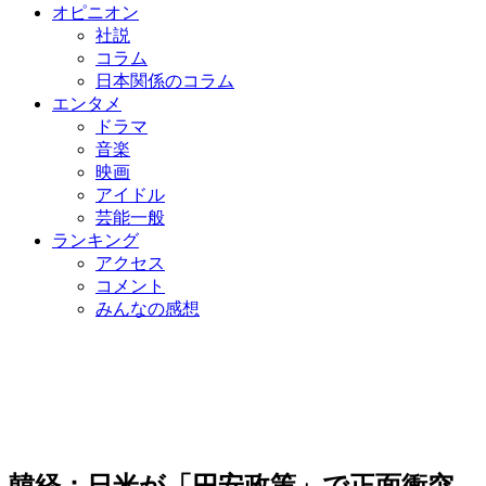
オピニオン
社説
コラム
日本関係のコラム
エンタメ
ドラマ
音楽
映画
アイドル
芸能一般
ランキング
アクセス
コメント
みんなの感想
韓経：日米が「円安政策」で正面衝突