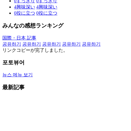
0
すっきり
0
すっきり
4
興味深い
4
興味深い
0
役に立つ
0
役に立つ
みんなの感想ランキング
国際・日本 記事
공유하기
공유하기
공유하기
공유하기
공유하기
リンクコピーが完了しました。
포토뷰어
뉴스 메뉴 보기
最新記事