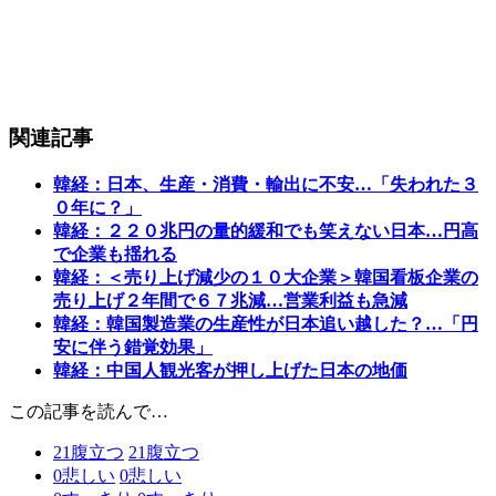
関連記事
韓経：日本、生産・消費・輸出に不安…「失われた３
０年に？」
韓経：２２０兆円の量的緩和でも笑えない日本…円高
で企業も揺れる
韓経：＜売り上げ減少の１０大企業＞韓国看板企業の
売り上げ２年間で６７兆減…営業利益も急減
韓経：韓国製造業の生産性が日本追い越した？…「円
安に伴う錯覚効果」
韓経：中国人観光客が押し上げた日本の地価
この記事を読んで…
21
腹立つ
21
腹立つ
0
悲しい
0
悲しい