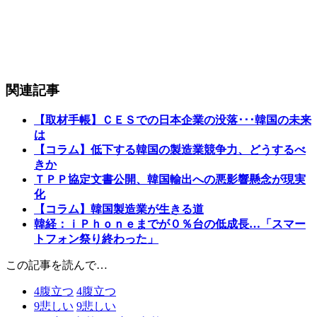
関連記事
【取材手帳】ＣＥＳでの日本企業の没落･･･韓国の未来
は
【コラム】低下する韓国の製造業競争力、どうするべ
きか
ＴＰＰ協定文書公開、韓国輸出への悪影響懸念が現実
化
【コラム】韓国製造業が生きる道
韓経：ｉＰｈｏｎｅまでが０％台の低成長…「スマー
トフォン祭り終わった」
この記事を読んで…
4
腹立つ
4
腹立つ
9
悲しい
9
悲しい