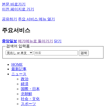
본문 바로가기
이전 페이지로 가기
공유하기
주요 서비스 메뉴 열기
주요서비스
중앙일보
메가메뉴로 돌아가기
닫기
검색어 입력폼
검색
HOME
最新記事
ニュース
政治
経済
国際・日本
北朝鮮
社会・文化
スポーツ