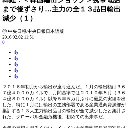
まで後ずさり…主力の全１３品目輸出
減少（１）
ⓒ 中央日報/中央日報日本語版
2016.02.02 11:51
0
あ
あ
あ
あ
あ
２０１６年初月から輸出が座り込んだ。１月の輸出額は３６
７億４０００万ドルで、月間基準では２０１０年８月（３６
４億８０００万ドル）以降５年５カ月ぶりに最悪の実績を出
した。特に１月には輸出の主務部署である産業通商資源部が
集計する１３大主力輸出品目の輸出が全て減少したと集計さ
れた。グローバル金融危機後、初めての出来事だ。
今年の展望も明るくない。イ・インホ産業部貿易投資室長は