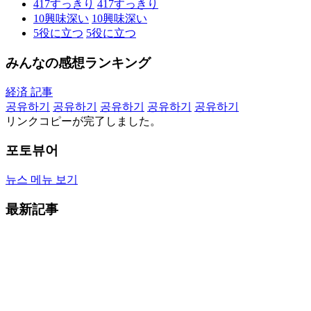
417
すっきり
417
すっきり
10
興味深い
10
興味深い
5
役に立つ
5
役に立つ
みんなの感想ランキング
経済 記事
공유하기
공유하기
공유하기
공유하기
공유하기
リンクコピーが完了しました。
포토뷰어
뉴스 메뉴 보기
最新記事