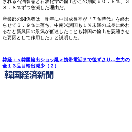
される石油製品と石油化学の輸出がこの期間６０．８％、３
８．８％ずつ急減した理由だ。
産業部の関係者は「昨年に中国成長率が『７％時代』を終わ
らせて６．９％に落ち、中南米諸国も１％未満の成長に終わ
るなど新興国の景気が低迷したことも韓国の輸出を萎縮させ
た要因として作用した」と説明した。
韓経：＜韓国輸出ショッ亃＞携帯電話まで後ずさり…主力の
全１３品目輸出減少（２）