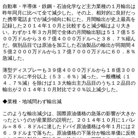
自動車・半導体・鉄鋼・石油化学など主力業種の１月輸出は
昨年同月に比べて全て減少した。その上、相対的に良好だっ
た携帯電話までが減少傾向に転じた。月間輸出が史上最高を
記録した２０１４年１０月と比較すると減少幅はより大き
い。わずか１年３カ月間で全体の月間輸出額は５１７億５５
００万ドルから３６７億４０００万ドルへと３８．７％縮ん
だ。個別品目では原油を加工した石油製品の輸出が同期間４
５億２０００万ドルから１７億７０００万ドルに６０．８％
急減した。
薄型ディスプレーも３９億４０００万ドルから１８億３００
０万ドルに半分以上（５３．６％）減った。一般機械（１
４．７％減）を除けば１３大輸出主力品目のうち１２品目の
輸出が２０１４年１０月対比で２０％以上減少した。
◆業種・地域問わず輸出減
このような輸出減少は、国際原油価格の急落の影響が大きか
ったというのが産業部の説明だ。２０１４年１０月に１バレ
ル＝８６．８ドルに達したドバイ原油価格は今年１月には２
６．９ドルまで落ちた。原油価格の下落分が輸出単価に反映