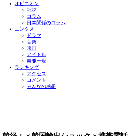
オピニオン
社説
コラム
日本関係のコラム
エンタメ
ドラマ
音楽
映画
アイドル
芸能一般
ランキング
アクセス
コメント
みんなの感想
韓経：＜韓国輸出ショック＞携帯電話