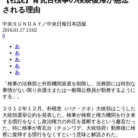
される理由
中央ＳＵＮＤＡＹ／中央日報日本語版
2016.01.17 13:02
0
あ
あ
あ
あ
あ
「検事の法務部と外部機関派遣を制限し、法務部には特別な
事情がない限り弁護士または一般職公務員が勤務するように
する」。
２０１２年１２月、朴槿恵（パク・クネ）大統領はこうした
大統領選挙公約を発表した。検事が検察と権力機関を行き来
する慣行をなくし政治権力の外圧を遮断するという趣旨だっ
た。特に検事が青瓦台（チョンワデ、大統領府）勤務後に検
察に復帰する慣行をなくすという意味と解説された。