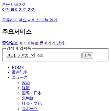
본문 바로가기
이전 페이지로 가기
공유하기
주요 서비스 메뉴 열기
주요서비스
중앙일보
메가메뉴로 돌아가기
닫기
검색어 입력폼
검색
HOME
最新記事
ニュース
政治
経済
国際・日本
北朝鮮
社会・文化
スポーツ