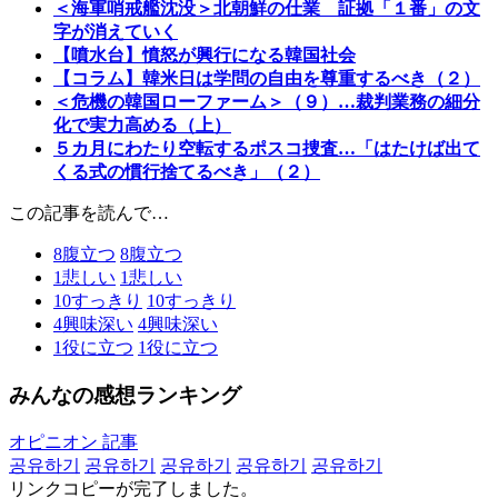
＜海軍哨戒艦沈没＞北朝鮮の仕業 証拠「１番」の文
字が消えていく
【噴水台】憤怒が興行になる韓国社会
【コラム】韓米日は学問の自由を尊重するべき（２）
＜危機の韓国ローファーム＞（９）…裁判業務の細分
化で実力高める（上）
５カ月にわたり空転するポスコ捜査…「はたけば出て
くる式の慣行捨てるべき」（２）
この記事を読んで…
8
腹立つ
8
腹立つ
1
悲しい
1
悲しい
10
すっきり
10
すっきり
4
興味深い
4
興味深い
1
役に立つ
1
役に立つ
みんなの感想ランキング
オピニオン 記事
공유하기
공유하기
공유하기
공유하기
공유하기
リンクコピーが完了しました。