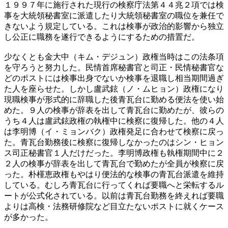
１９９７年に施行された現行の検察庁法第４４兆２項では検
事を大統領秘書室に派遣したり大統領秘書室の職位を兼任で
きないよう規定している。これは検事が政治的影響から独立
し公正に職務を遂行できるようにするための措置だ。
少なくとも金大中（キム・デジュン）政権当時はこの法条項
を守ろうと努力した。民情首席秘書官と司正・民情秘書官な
どのポストには検事出身でないか検事を退職し相当期間過ぎ
た人を座らせた。しかし盧武鉉（ノ・ムヒョン）政権になり
現職検事が形式的に辞職した後青瓦台に勤める便法を使い始
めた。９人の検事が辞表を出して青瓦台に勤めたが、彼らの
うち４人は盧武鉉政権の執権中に検察に復帰した。他の４人
は李明博（イ・ミョンバク）政権発足に合わせて検察に戻っ
た。青瓦台勤務後に検察に復帰しなかったのはシン・ヒョン
ス司正秘書官１人だけだった。李明博政権も執権期間中に２
２人の検事が辞表を出して青瓦台で勤めたが全員が検察に戻
った。朴槿恵政権もやはり便法的な検事の青瓦台派遣を維持
している。むしろ青瓦台に行ってくれば要職へと栄転するル
ートが公式化されている。以前は青瓦台勤務を終えれば要職
よりは高検・法務研修院など目立たないポストに就くケース
が多かった。