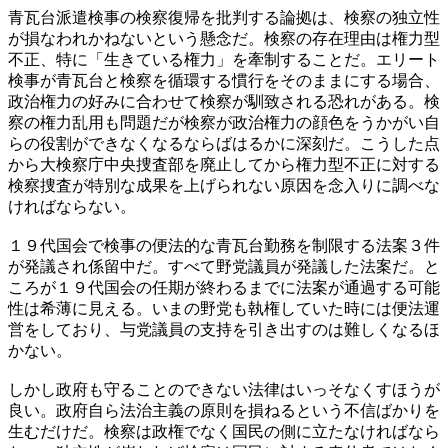
青瓦台派遣検事の検察復帰を批判する論拠は、検察の独立性
が損なわれかねないという懸念だ。検察の存在理由は権力型
不正、特に「生きている権力」を牽制することだ。エリート
検事が青瓦台と検察を循環する慣行をそのままにする場合、
政治権力の好みに合わせて検察が馴致される恐れがある。検
察の権力乱用も問題だが検察が政治権力の顔色をうかがい自
らの役割ができなくなるならばはるかに深刻だ。こうした点
から大検察庁中央捜査部を廃止してから権力型不正に対する
検察捜査が特別な成果を上げられない原因を念入りに調べな
ければならない。
１９代国会で検事の便法的な青瓦台勤務を制限する法案３件
が発議され係留中だ。すべて野党議員が発議した法案だ。と
ころが１９代国会の任期が終わるまでに法案が通過する可能
性は希薄に見える。いまの野党も執権していた時には便法運
営をしており、与党議員の支持を引き出すのは難しくなるほ
かない。
しかし政府も守ることのできない法律はいっそなくすほうが
良い。政府自ら法治主義の原則を損ねるという不信ばかりを
生むだけだ。検察は政権でなく国民の側に立たなければなら