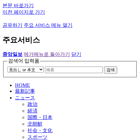
본문 바로가기
이전 페이지로 가기
공유하기
주요 서비스 메뉴 열기
주요서비스
중앙일보
메가메뉴로 돌아가기
닫기
검색어 입력폼
검색
HOME
最新記事
ニュース
政治
経済
国際・日本
北朝鮮
社会・文化
スポーツ