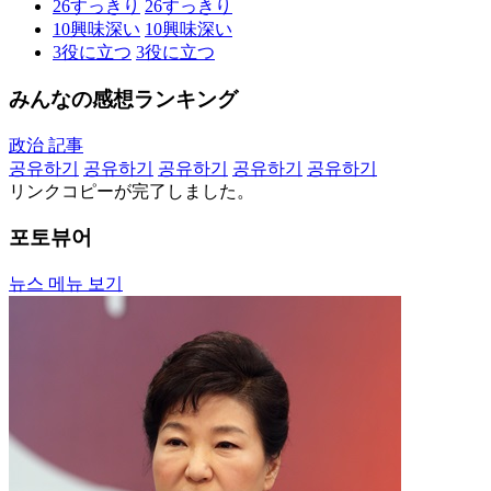
26
すっきり
26
すっきり
10
興味深い
10
興味深い
3
役に立つ
3
役に立つ
みんなの感想ランキング
政治 記事
공유하기
공유하기
공유하기
공유하기
공유하기
リンクコピーが完了しました。
포토뷰어
뉴스 메뉴 보기