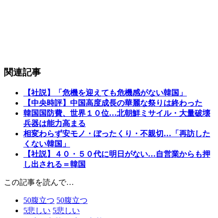
関連記事
【社説】「危機を迎えても危機感がない韓国」
【中央時評】中国高度成長の華麗な祭りは終わった
韓国国防費、世界１０位…北朝鮮ミサイル・大量破壊
兵器は能力高まる
相変わらず安モノ・ぼったくり・不親切…「再訪した
くない韓国」
【社説】４０・５０代に明日がない…自営業からも押
し出される＝韓国
この記事を読んで…
50
腹立つ
50
腹立つ
5
悲しい
5
悲しい