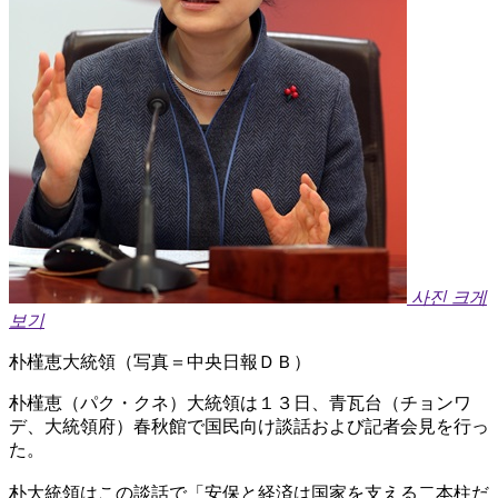
사진 크게
보기
朴槿恵大統領（写真＝中央日報ＤＢ）
朴槿恵（パク・クネ）大統領は１３日、青瓦台（チョンワ
デ、大統領府）春秋館で国民向け談話および記者会見を行っ
た。
朴大統領はこの談話で「安保と経済は国家を支える二本柱だ