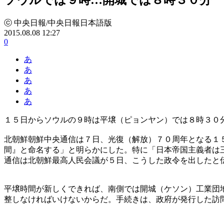
ⓒ 中央日報/中央日報日本語版
2015.08.08 12:27
0
あ
あ
あ
あ
あ
１５日からソウルの９時は平壌（ピョンヤン）では８時３０
北朝鮮朝鮮中央通信は７日、光復（解放）７０周年となる１
間』と命名する」と明らかにした。特に「日本帝国主義者は
通信は北朝鮮最高人民会議が５日、こうした政令を出したと
平壌時間が新しくできれば、南側では開城（ケソン）工業団
整しなければいけないからだ。手続きは、政府が発行した訪