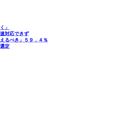
く」
速対応できず
えるべき」５９．４％
選定