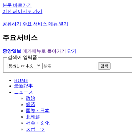
본문 바로가기
이전 페이지로 가기
공유하기
주요 서비스 메뉴 열기
주요서비스
중앙일보
메가메뉴로 돌아가기
닫기
검색어 입력폼
검색
HOME
最新記事
ニュース
政治
経済
国際・日本
北朝鮮
社会・文化
スポーツ