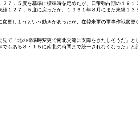
１２７．５度を基準に標準時を定めたが、日帝強占期の１９１
東経１２７．５度に戻ったが、１９６１年８月にまた東経１３
に変更しようという動きがあったが、在韓米軍の軍事作戦変更
会見で「北の標準時変更で南北交流に支障をきたしそうだ」と
年でもある８・１５に南北の時間まで統一されなくなった」と