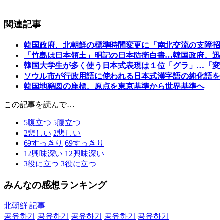
関連記事
韓国政府、北朝鮮の標準時間変更に「南北交流の支障招
「竹島は日本領土」明記の日本防衛白書…韓国政府、迅
韓国大学生が多く使う日本式表現は１位「グラ」…「変
ソウル市が行政用語に使われる日本式漢字語の純化語を
韓国地籍図の座標、原点を東京基準から世界基準へ
この記事を読んで…
5
腹立つ
5
腹立つ
2
悲しい
2
悲しい
69
すっきり
69
すっきり
12
興味深い
12
興味深い
3
役に立つ
3
役に立つ
みんなの感想ランキング
北朝鮮 記事
공유하기
공유하기
공유하기
공유하기
공유하기