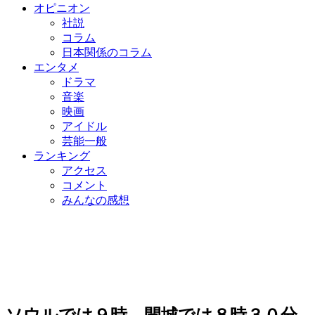
オピニオン
社説
コラム
日本関係のコラム
エンタメ
ドラマ
音楽
映画
アイドル
芸能一般
ランキング
アクセス
コメント
みんなの感想
ソウルでは９時…開城では８時３０分