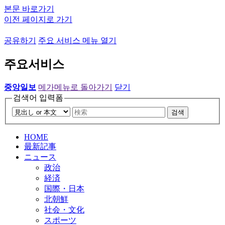
본문 바로가기
이전 페이지로 가기
공유하기
주요 서비스 메뉴 열기
주요서비스
중앙일보
메가메뉴로 돌아가기
닫기
검색어 입력폼
검색
HOME
最新記事
ニュース
政治
経済
国際・日本
北朝鮮
社会・文化
スポーツ