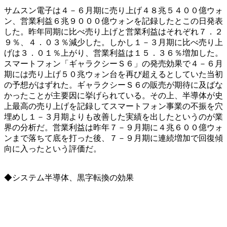
サムスン電子は４－６月期に売り上げ４８兆５４００億ウォ
ン、営業利益６兆９０００億ウォンを記録したとこの日発表
した。昨年同期に比べ売り上げと営業利益はそれぞれ７．２
９％、４．０３％減少した。しかし１－３月期に比べ売り上
げは３．０１％上がり、営業利益は１５．３６％増加した。
スマートフォン「ギャラクシーＳ６」の発売効果で４－６月
期には売り上げ５０兆ウォン台を再び超えるとしていた当初
の予想がはずれた。ギャラクシーＳ６の販売が期待に及ばな
かったことが主要因に挙げられている。その上、半導体が史
上最高の売り上げを記録してスマートフォン事業の不振を穴
埋めし１－３月期よりも改善した実績を出したというのが業
界の分析だ。営業利益は昨年７－９月期に４兆６００億ウォ
ンまで落ちて底を打った後、７－９月期に連続増加で回復傾
向に入ったという評価だ。
◆システム半導体、黒字転換の効果