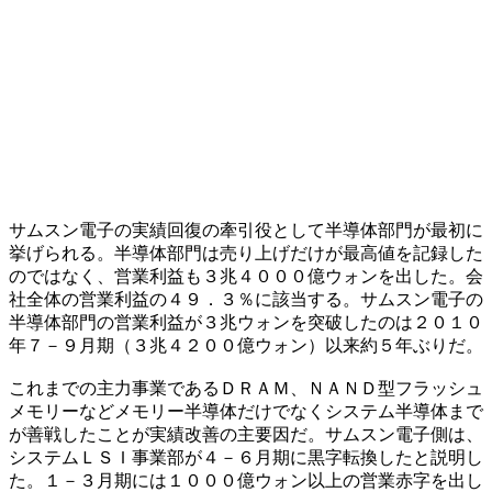
サムスン電子の実績回復の牽引役として半導体部門が最初に
挙げられる。半導体部門は売り上げだけが最高値を記録した
のではなく、営業利益も３兆４０００億ウォンを出した。会
社全体の営業利益の４９．３％に該当する。サムスン電子の
半導体部門の営業利益が３兆ウォンを突破したのは２０１０
年７－９月期（３兆４２００億ウォン）以来約５年ぶりだ。
これまでの主力事業であるＤＲＡＭ、ＮＡＮＤ型フラッシュ
メモリーなどメモリー半導体だけでなくシステム半導体まで
が善戦したことが実績改善の主要因だ。サムスン電子側は、
システムＬＳＩ事業部が４－６月期に黒字転換したと説明し
た。１－３月期には１０００億ウォン以上の営業赤字を出し