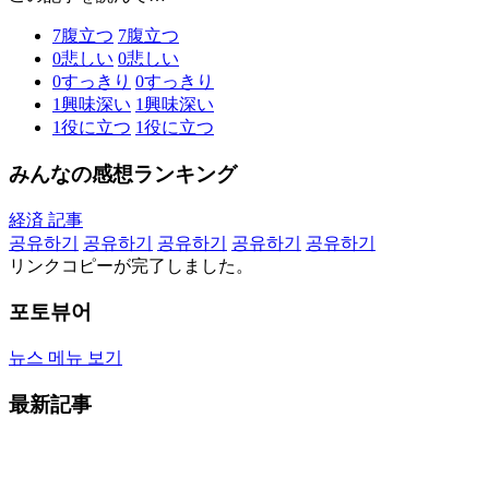
7
腹立つ
7
腹立つ
0
悲しい
0
悲しい
0
すっきり
0
すっきり
1
興味深い
1
興味深い
1
役に立つ
1
役に立つ
みんなの感想ランキング
経済 記事
공유하기
공유하기
공유하기
공유하기
공유하기
リンクコピーが完了しました。
포토뷰어
뉴스 메뉴 보기
最新記事