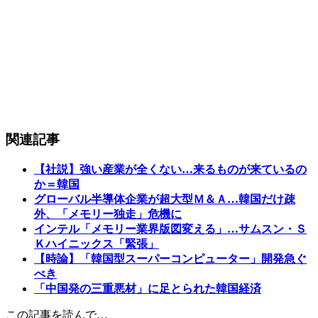
関連記事
【社説】強い産業が全くない…来るものが来ているの
か＝韓国
グローバル半導体企業が超大型Ｍ＆Ａ…韓国だけ疎
外、「メモリー独走」危機に
インテル「メモリー業界版図変える」…サムスン・Ｓ
Ｋハイニックス「緊張」
【時論】「韓国型スーパーコンピューター」開発急ぐ
べき
「中国発の三重悪材」に足とられた韓国経済
この記事を読んで…