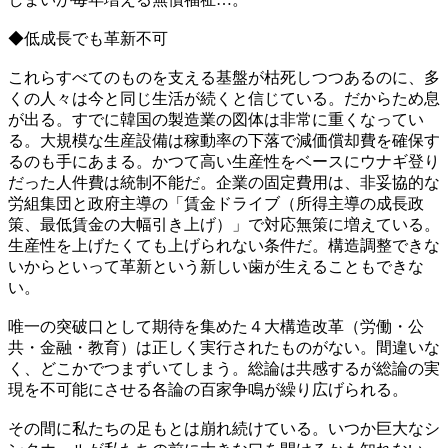
◆低成長でも革新不可
これらすべてのものを支える基盤が枯死しつつあるのに、多
くの人々は今と同じ生活が続くと信じている。だからため息
が出る。すでに韓国の製造業の図体は非常に重くなってい
る。大規模な生産設備は稼動率の下落で減価償却費を確保す
るのも手にあまる。かつて高い生産性をベースにウナギ登り
だった人件費は統制不能だ。企業の固定費用は、非妥協的な
労組集団と政府主導の「賃金ドライブ（所得主導の成長政
策、最低賃金の大幅引き上げ）」で対応無策に増えている。
生産性を上げたくても上げられない条件だ。構造調整できな
いからといって革新という新しい歯が生えることもできな
い。
唯一の突破口として期待を集めた４大構造改革（労働・公
共・金融・教育）は正しく実行されたものがない。間違いな
く、どこかでつまずいてしまう。総論は共感するが総論の実
現を不可能にさせる各論の百家争鳴が繰り広げられる。
その間に私たちの足もとは崩れ続けている。いつか巨大なシ