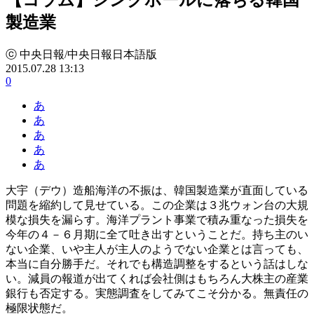
製造業
ⓒ 中央日報/中央日報日本語版
2015.07.28 13:13
0
あ
あ
あ
あ
あ
大宇（デウ）造船海洋の不振は、韓国製造業が直面している
問題を縮約して見せている。この企業は３兆ウォン台の大規
模な損失を漏らす。海洋プラント事業で積み重なった損失を
今年の４－６月期に全て吐き出すということだ。持ち主のい
ない企業、いや主人が主人のようでない企業とは言っても、
本当に自分勝手だ。それでも構造調整をするという話はしな
い。減員の報道が出てくれば会社側はもちろん大株主の産業
銀行も否定する。実態調査をしてみてこそ分かる。無責任の
極限状態だ。