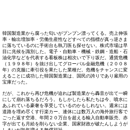
韓国製造業から腐った匂いがプンプン漂ってくる。売上伸張
率・輸出増加率・労働生産性などすべての指標が真っ逆さま
に落ちているのに手術台も執刀医も探せない。株式市場は早
目に兆候を識別した。電子・自動車・機械・鉄鋼・造船・石
油化学などを代表する看板株は相次いで下り坂だ。通貨危機
（１９９８年）を抜け出してグローバル金融危機（２００８
年）の克服に牽引役を果たした業種だ。危機をチャンスに変
えることに成功した韓国製造業は、国民の誇りであり雇用の
宝庫だった。
だが、これから再び危機が迫れば製造業から轟音が出て一瞬
にして崩れ落ちるだろう。もしかしたら私たちは今、噴水に
あふれている豪奢を享受しているのかもしれない。週末には
道路を埋め尽くす行楽カー、連休には数万人の海外旅行客で
ごった返す空港、年間２０万台を超える輸入自動車販売、赤
字が出ても月給を削らない企業、国家財政が破たんしようが
しまいが毎年増える無償福祉…。