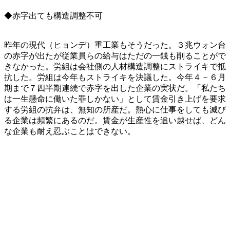
◆赤字出ても構造調整不可
昨年の現代（ヒョンデ）重工業もそうだった。３兆ウォン台
の赤字が出たが従業員らの給与はただの一銭も削ることがで
きなかった。労組は会社側の人材構造調整にストライキで抵
抗した。労組は今年もストライキを決議した。今年４－６月
期まで７四半期連続で赤字を出した企業の実状だ。「私たち
は一生懸命に働いた罪しかない」として賃金引き上げを要求
する労組の抗弁は、無知の所産だ。熱心に仕事をしても滅び
る企業は頻繁にあるのだ。賃金が生産性を追い越せば、どん
な企業も耐え忍ぶことはできない。