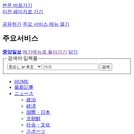
본문 바로가기
이전 페이지로 가기
공유하기
주요 서비스 메뉴 열기
주요서비스
중앙일보
메가메뉴로 돌아가기
닫기
검색어 입력폼
검색
HOME
最新記事
ニュース
政治
経済
国際・日本
北朝鮮
社会・文化
スポーツ