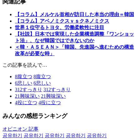
関連記事
【コラム】メルケル首相が訪日した本当の理由＝韓国
【コラム】アベノミクスｖｓクネノミクス
世界１位守るトヨタ、労働柔軟性に注目
【社説】日本では実現した企業構造調整「ワンショッ
ト法」、なぜ韓国ではできないのか
＜韓・ＡＳＥＡＮ＞「韓国、先進国へ進むための構造
改革が必要な時」
この記事を読んで…
8
腹立つ
8
腹立つ
6
悲しい
6
悲しい
312
すっきり
312
すっきり
21
興味深い
21
興味深い
4
役に立つ
4
役に立つ
みんなの感想ランキング
オピニオン 記事
공유하기
공유하기
공유하기
공유하기
공유하기