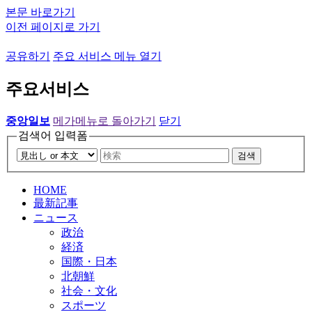
본문 바로가기
이전 페이지로 가기
공유하기
주요 서비스 메뉴 열기
주요서비스
중앙일보
메가메뉴로 돌아가기
닫기
검색어 입력폼
검색
HOME
最新記事
ニュース
政治
経済
国際・日本
北朝鮮
社会・文化
スポーツ