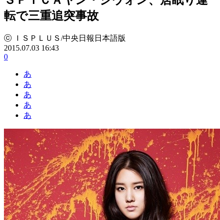
転で三重追突事故
ⓒ ＩＳＰＬＵＳ/中央日報日本語版
2015.07.03 16:43
0
あ
あ
あ
あ
あ