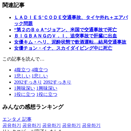
関連記事
ＬＡＤＩＥＳ’ＣＯＤＥ交通事故、タイヤ外れ＋エアバ
ック問題
“第２のＢｏＡ”ジョアン、米国で交通事故で死亡
ＢＩＧＢＡＮＧのＶ．Ｉ、追突事故で肝臓に出血
女優キム・ヘリ、泥酔状態で飲酒運転…結局交通事故
女優チョン・イナ、スカイダイビング中に死亡
この記事を読んで…
4
腹立つ
4
腹立つ
1
悲しい
1
悲しい
2092
すっきり
2092
すっきり
1
興味深い
1
興味深い
1
役に立つ
1
役に立つ
みんなの感想ランキング
エンタメ 記事
공유하기
공유하기
공유하기
공유하기
공유하기