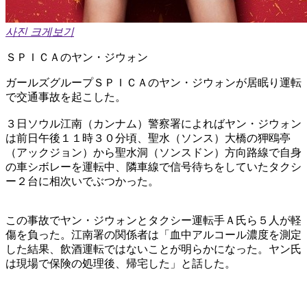
사진 크게보기
ＳＰＩＣＡのヤン・ジウォン
ガールズグループＳＰＩＣＡのヤン・ジウォンが居眠り運転
で交通事故を起こした。
３日ソウル江南（カンナム）警察署によればヤン・ジウォン
は前日午後１１時３０分頃、聖水（ソンス）大橋の狎鴎亭
（アックジョン）から聖水洞（ソンスドン）方向路線で自身
の車シボレーを運転中、隣車線で信号待ちをしていたタクシ
ー２台に相次いでぶつかった。
この事故でヤン・ジウォンとタクシー運転手Ａ氏ら５人が軽
傷を負った。江南署の関係者は「血中アルコール濃度を測定
した結果、飲酒運転ではないことが明らかになった。ヤン氏
は現場で保険の処理後、帰宅した」と話した。