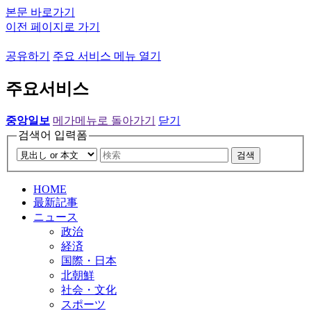
본문 바로가기
이전 페이지로 가기
공유하기
주요 서비스 메뉴 열기
주요서비스
중앙일보
메가메뉴로 돌아가기
닫기
검색어 입력폼
검색
HOME
最新記事
ニュース
政治
経済
国際・日本
北朝鮮
社会・文化
スポーツ