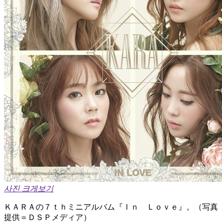
사진 크게보기
ＫＡＲＡの７ｔｈミニアルバム『Ｉｎ Ｌｏｖｅ』。（写真
提供＝ＤＳＰメディア）