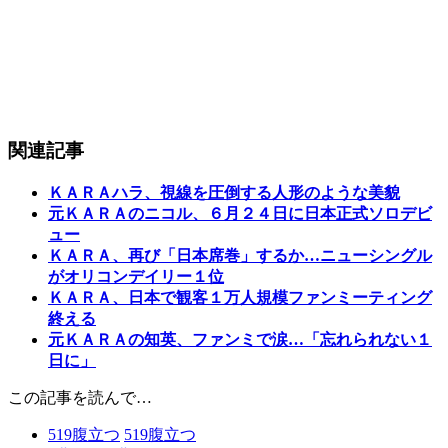
関連記事
ＫＡＲＡハラ、視線を圧倒する人形のような美貌
元ＫＡＲＡのニコル、６月２４日に日本正式ソロデビ
ュー
ＫＡＲＡ、再び「日本席巻」するか…ニューシングル
がオリコンデイリー１位
ＫＡＲＡ、日本で観客１万人規模ファンミーティング
終える
元ＫＡＲＡの知英、ファンミで涙…「忘れられない１
日に」
この記事を読んで…
519
腹立つ
519
腹立つ