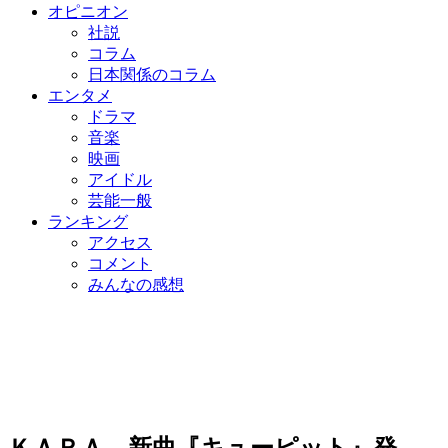
オピニオン
社説
コラム
日本関係のコラム
エンタメ
ドラマ
音楽
映画
アイドル
芸能一般
ランキング
アクセス
コメント
みんなの感想
ＫＡＲＡ、新曲『キューピット』発