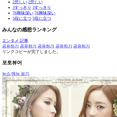
2
悲しい
2
悲しい
3
すっきり
3
すっきり
76
興味深い
76
興味深い
5
役に立つ
5
役に立つ
みんなの感想ランキング
エンタメ 記事
공유하기
공유하기
공유하기
공유하기
공유하기
リンクコピーが完了しました。
포토뷰어
뉴스 메뉴 보기