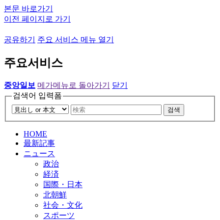
본문 바로가기
이전 페이지로 가기
공유하기
주요 서비스 메뉴 열기
주요서비스
중앙일보
메가메뉴로 돌아가기
닫기
검색어 입력폼
검색
HOME
最新記事
ニュース
政治
経済
国際・日本
北朝鮮
社会・文化
スポーツ