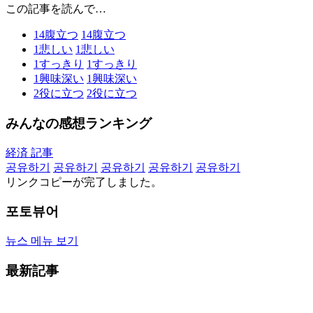
この記事を読んで…
14
腹立つ
14
腹立つ
1
悲しい
1
悲しい
1
すっきり
1
すっきり
1
興味深い
1
興味深い
2
役に立つ
2
役に立つ
みんなの感想ランキング
経済 記事
공유하기
공유하기
공유하기
공유하기
공유하기
リンクコピーが完了しました。
포토뷰어
뉴스 메뉴 보기
最新記事