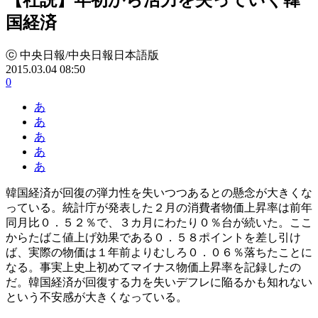
国経済
ⓒ 中央日報/中央日報日本語版
2015.03.04 08:50
0
あ
あ
あ
あ
あ
韓国経済が回復の弾力性を失いつつあるとの懸念が大きくな
っている。統計庁が発表した２月の消費者物価上昇率は前年
同月比０．５２％で、３カ月にわたり０％台が続いた。ここ
からたばこ値上げ効果である０．５８ポイントを差し引け
ば、実際の物価は１年前よりむしろ０．０６％落ちたことに
なる。事実上史上初めてマイナス物価上昇率を記録したの
だ。韓国経済が回復する力を失いデフレに陥るかも知れない
という不安感が大きくなっている。