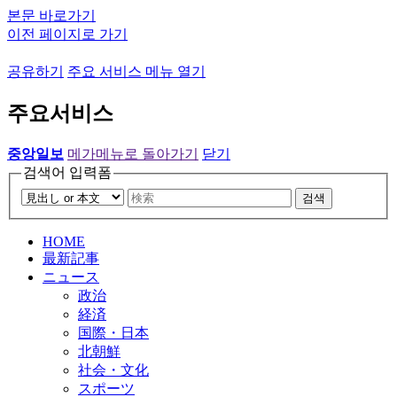
본문 바로가기
이전 페이지로 가기
공유하기
주요 서비스 메뉴 열기
주요서비스
중앙일보
메가메뉴로 돌아가기
닫기
검색어 입력폼
검색
HOME
最新記事
ニュース
政治
経済
国際・日本
北朝鮮
社会・文化
スポーツ