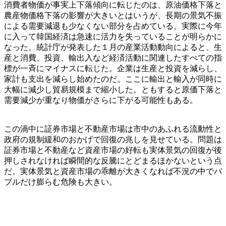
消費者物価が事実上下落傾向に転じたのは、原油価格下落と
農産物価格下落の影響が大きいとはいうが、長期の景気不振
による需要減退も少なくない部分を占めている。実際に今年
に入って韓国経済は急速に活力を失っていることが明らかに
なった。統計庁が発表した１月の産業活動動向によると、生
産と消費、投資、輸出入など経済活動に関連したすべての指
標が一斉にマイナスに転じた。企業は生産と投資を減らし、
家計も支出を減らし始めたのだ。ここに輸出と輸入が同時に
大幅に減少し貿易規模まで縮小した。ともすると原価下落と
需要減少が重なり物価がさらに下がる可能性もある。
この渦中に証券市場と不動産市場は市中のあふれる流動性と
政府の規制緩和のおかげで回復の兆しを見せている。問題は
証券市場と不動産など資産市場の好転も実体景気の回復が後
押しされなければ瞬間的な反騰にとどまるほかないという点
だ。実体景気と資産市場の乖離が大きくなれば不況の中でバ
ブルだけ膨らむ危険も大きい。