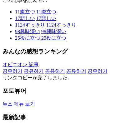
この記事を読んで…
11
腹立つ
11
腹立つ
17
悲しい
17
悲しい
1124
すっきり
1124
すっきり
98
興味深い
98
興味深い
25
役に立つ
25
役に立つ
みんなの感想ランキング
オピニオン 記事
공유하기
공유하기
공유하기
공유하기
공유하기
リンクコピーが完了しました。
포토뷰어
뉴스 메뉴 보기
最新記事