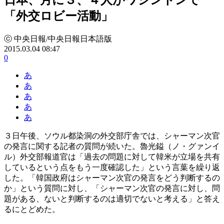
「外交ロビー活動」
ⓒ 中央日報/中央日報日本語版
2015.03.04 08:47
0
あ
あ
あ
あ
あ
３日午後、ソウル都染洞の外交部庁舎では、シャーマン次官
の発言に関する記者の質問が続いた。魯光鎰（ノ・グァンイ
ル）外交部報道官は「過去の問題に対して韓米が立場を共有
しているという点をもう一度確認した」という言葉を繰り返
した。「韓国政府はシャーマン次官の発言をどう判断するの
か」という質問に対し、「シャーマン次官の発言に対し、問
題がある、ないと判断するのは適切でないと考える」と答え
るにとどめた。