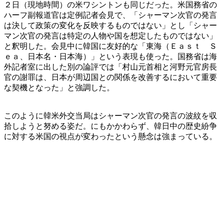
２日（現地時間）の米ワシントンも同じだった。米国務省の
ハーフ副報道官は定例記者会見で、「シャーマン次官の発言
は決して政策の変化を反映するものではない」とし「シャー
マン次官の発言は特定の人物や国を想定したものではない」
と釈明した。会見中に韓国に友好的な「東海（Ｅａｓｔ Ｓ
ｅａ、日本名・日本海）」という表現も使った。国務省は海
外記者室に出した別の論評では「村山元首相と河野元官房長
官の謝罪は、日本が周辺国との関係を改善するにおいて重要
な契機となった」と強調した。
このように韓米外交当局はシャーマン次官の発言の波紋を収
拾しようと努める姿だ。にもかかわらず、韓日中の歴史紛争
に対する米国の視点が変わったという懸念は強まっている。