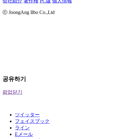
会社紹介
著作権
PC版
個人情報
ⓒ JoongAng Ilbo Co.,Ltd
공유하기
팝업닫기
ツイッター
フェイスブック
ライン
Eメール