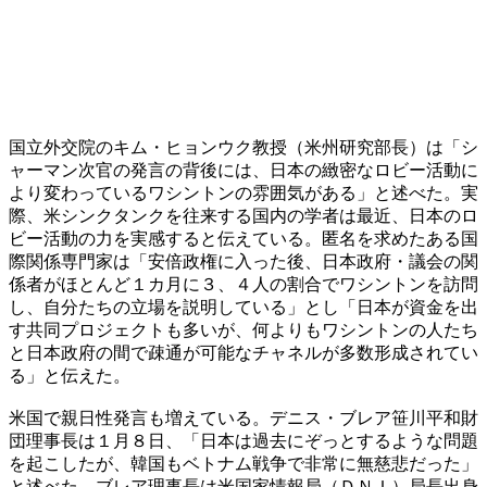
国立外交院のキム・ヒョンウク教授（米州研究部長）は「シ
ャーマン次官の発言の背後には、日本の緻密なロビー活動に
より変わっているワシントンの雰囲気がある」と述べた。実
際、米シンクタンクを往来する国内の学者は最近、日本のロ
ビー活動の力を実感すると伝えている。匿名を求めたある国
際関係専門家は「安倍政権に入った後、日本政府・議会の関
係者がほとんど１カ月に３、４人の割合でワシントンを訪問
し、自分たちの立場を説明している」とし「日本が資金を出
す共同プロジェクトも多いが、何よりもワシントンの人たち
と日本政府の間で疎通が可能なチャネルが多数形成されてい
る」と伝えた。
米国で親日性発言も増えている。デニス・ブレア笹川平和財
団理事長は１月８日、「日本は過去にぞっとするような問題
を起こしたが、韓国もベトナム戦争で非常に無慈悲だった」
と述べた。ブレア理事長は米国家情報局（ＤＮＩ）局長出身