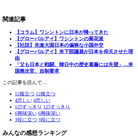
関連記事
【コラム】ワシントンに日本が帰ってきた
【グローバルアイ】ワシントンの菊花派
【社説】先進大国日本の偏狭な小国外交
【グローバルアイ】米下院議員が日本を仰天させた理
由
「父も日本と戦闘、韓日中の歴史葛藤には失望」…米
国務次官、自制要求
この記事を読んで…
12
腹立つ
12
腹立つ
4
悲しい
4
悲しい
125
すっきり
125
すっきり
6
興味深い
6
興味深い
3
役に立つ
3
役に立つ
みんなの感想ランキング