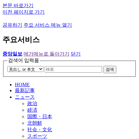
본문 바로가기
이전 페이지로 가기
공유하기
주요 서비스 메뉴 열기
주요서비스
중앙일보
메가메뉴로 돌아가기
닫기
검색어 입력폼
검색
HOME
最新記事
ニュース
政治
経済
国際・日本
北朝鮮
社会・文化
スポーツ