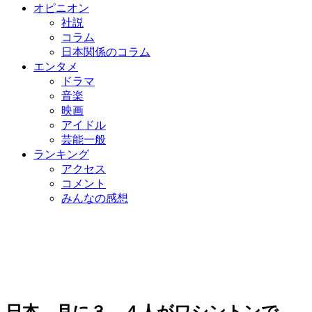
オピニオン
社説
コラム
日本関係のコラム
エンタメ
ドラマ
音楽
映画
アイドル
芸能一般
ランキング
アクセス
コメント
みんなの感想
日本、月に３、４人がワシントンで