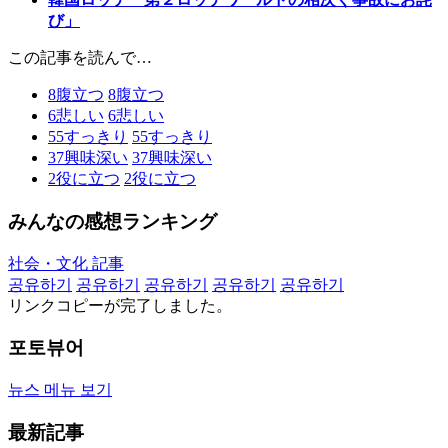
び」
この記事を読んで…
8
腹立つ
8
腹立つ
6
悲しい
6
悲しい
55
すっきり
55
すっきり
37
興味深い
37
興味深い
2
役に立つ
2
役に立つ
みんなの感想ランキング
社会・文化 記事
공유하기
공유하기
공유하기
공유하기
공유하기
リンクコピーが完了しました。
포토뷰어
뉴스 메뉴 보기
最新記事