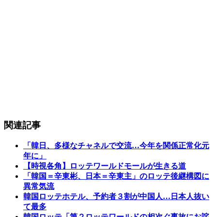
関連記事
「韓日、多様なチャネルで交流…今年を関係正常化元
年に」
【時視各角】ロッテワールドモールが生きる道
「韓国＝辛東彬、日本＝辛東主」のロッテ後継構図に
異常気流
韓国ロッテホテル、予約者３割が中国人…日本人抜い
て最多
韓国ロッテ「第２ロッテワールドの相次ぐ事故にお詫