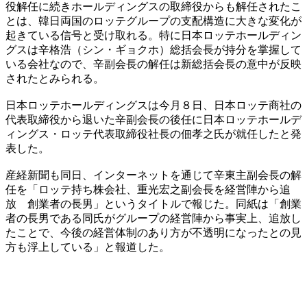
役解任に続きホールディングスの取締役からも解任されたこ
とは、韓日両国のロッテグループの支配構造に大きな変化が
起きている信号と受け取れる。特に日本ロッテホールディン
グスは辛格浩（シン・ギョクホ）総括会長が持分を掌握して
いる会社なので、辛副会長の解任は新総括会長の意中が反映
されたとみられる。
日本ロッテホールディングスは今月８日、日本ロッテ商社の
代表取締役から退いた辛副会長の後任に日本ロッテホールデ
ィングス・ロッテ代表取締役社長の佃孝之氏が就任したと発
表した。
産経新聞も同日、インターネットを通じて辛東主副会長の解
任を「ロッテ持ち株会社、重光宏之副会長を経営陣から追
放 創業者の長男」というタイトルで報じた。同紙は「創業
者の長男である同氏がグループの経営陣から事実上、追放し
たことで、今後の経営体制のあり方が不透明になったとの見
方も浮上している」と報道した。