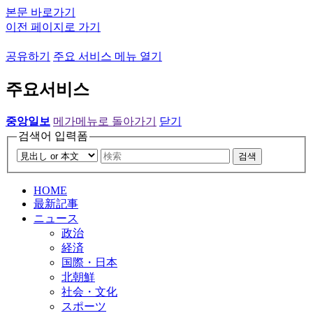
본문 바로가기
이전 페이지로 가기
공유하기
주요 서비스 메뉴 열기
주요서비스
중앙일보
메가메뉴로 돌아가기
닫기
검색어 입력폼
검색
HOME
最新記事
ニュース
政治
経済
国際・日本
北朝鮮
社会・文化
スポーツ