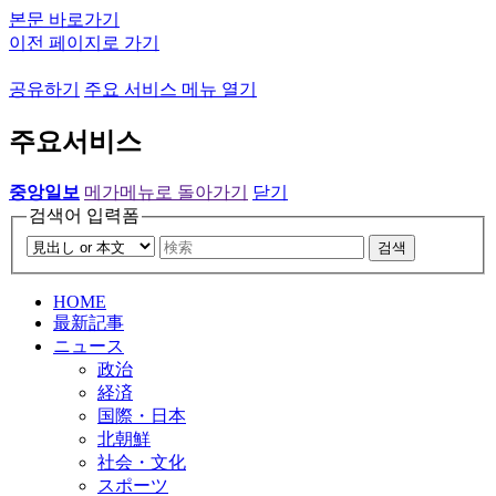
본문 바로가기
이전 페이지로 가기
공유하기
주요 서비스 메뉴 열기
주요서비스
중앙일보
메가메뉴로 돌아가기
닫기
검색어 입력폼
검색
HOME
最新記事
ニュース
政治
経済
国際・日本
北朝鮮
社会・文化
スポーツ