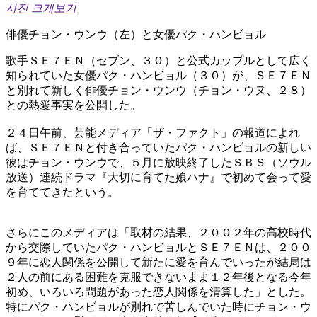
사진 크게보기
俳優チョン・ウンウ（左）と女優パク・ハンビョル
歌手ＳＥ７ＥＮ（セブン、３０）と公式カップルとして広く
知られていた女優パク・ハンビョル（３０）が、ＳＥ７ＥＮ
と別れて新しく俳優チョン・ウンウ（チョン・ウヌ、２８）
との熱愛事実を公開した。
２４日午前、芸能メディア「ザ・ファクト」の報道によれ
ば、ＳＥ７ＥＮと付き合っていたパク・ハンビョルの新しい
彼はチョン・ウンウで、５月に放映終了したＳＢＳ（ソウル
放送）連続ドラマ『大切に育てた娘ハナ』で初めて会って愛
を育ててきたという。
さらにこのメディアは「取材の結果、２００２年の高校時代
から交際していたパク・ハンビョルとＳＥ７ＥＮは、２００
９年に恋人関係を公開して新たに愛を育んでいったが結局は
２人の前にある困難を克服できないまま１２年後となる今年
初め、いろいろ問題があった恋人関係を清算した」とした。
特にパク・ハンビョルが別れで苦しんでいた時にチョン・ウ