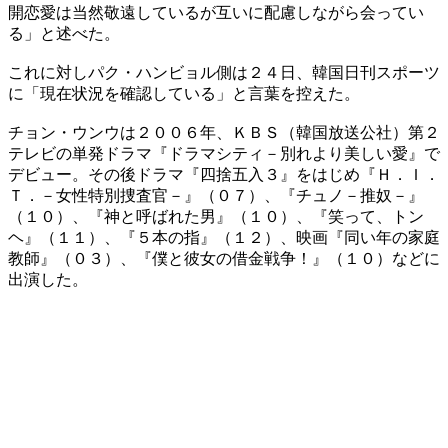
開恋愛は当然敬遠しているが互いに配慮しながら会ってい
る」と述べた。
これに対しパク・ハンビョル側は２４日、韓国日刊スポーツ
に「現在状況を確認している」と言葉を控えた。
チョン・ウンウは２００６年、ＫＢＳ（韓国放送公社）第２
テレビの単発ドラマ『ドラマシティ－別れより美しい愛』で
デビュー。その後ドラマ『四捨五入３』をはじめ『Ｈ．Ｉ．
Ｔ．－女性特別捜査官－』（０７）、『チュノ－推奴－』
（１０）、『神と呼ばれた男』（１０）、『笑って、トン
ヘ』（１１）、『５本の指』（１２）、映画『同い年の家庭
教師』（０３）、『僕と彼女の借金戦争！』（１０）などに
出演した。