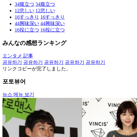
34
腹立つ
34
腹立つ
12
悲しい
12
悲しい
16
すっきり
16
すっきり
44
興味深い
44
興味深い
16
役に立つ
16
役に立つ
みんなの感想ランキング
エンタメ 記事
공유하기
공유하기
공유하기
공유하기
공유하기
リンクコピーが完了しました。
포토뷰어
뉴스 메뉴 보기