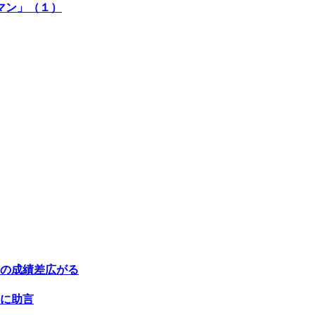
マン」（１）
の成績差広がる
に助言