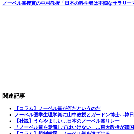
ノーベル賞授賞の中村教授「日本の科学者は不憫なサラリー
関連記事
【コラム】ノーベル賞が何だというのだ
ノーベル医学生理学賞に山中教授とガードン博士…韓日
【社説】うらやましい…日本のノーベル賞リレー
「ノーベル賞を意識してはいけない」…東大教授が韓国
【コラム】規制韓国、ノーベル賞を遠ざける