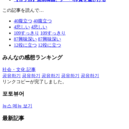
この記事を読んで…
40
腹立つ
40
腹立つ
4
悲しい
4
悲しい
109
すっきり
109
すっきり
87
興味深い
87
興味深い
12
役に立つ
12
役に立つ
みんなの感想ランキング
社会・文化 記事
공유하기
공유하기
공유하기
공유하기
공유하기
リンクコピーが完了しました。
포토뷰어
뉴스 메뉴 보기
最新記事