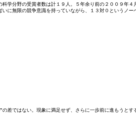
の科学分野の受賞者数は計１９人。５年余り前の２００９年４
ぱいに無限の競争意識を持っていながら、１３対０というノー
アの差ではない。現象に満足せず、さらに一歩前に進もうとす