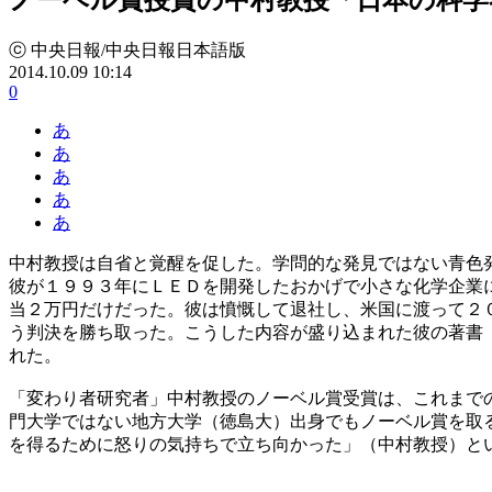
ⓒ 中央日報/中央日報日本語版
2014.10.09 10:14
0
あ
あ
あ
あ
あ
中村教授は自省と覚醒を促した。学問的な発見ではない青色
彼が１９９３年にＬＥＤを開発したおかげで小さな化学企業
当２万円だけだった。彼は憤慨して退社し、米国に渡って２
う判決を勝ち取った。こうした内容が盛り込まれた彼の著書
れた。
「変わり者研究者」中村教授のノーベル賞受賞は、これまで
門大学ではない地方大学（徳島大）出身でもノーベル賞を取
を得るために怒りの気持ちで立ち向かった」（中村教授）と