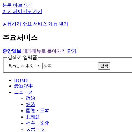
본문 바로가기
이전 페이지로 가기
공유하기
주요 서비스 메뉴 열기
주요서비스
중앙일보
메가메뉴로 돌아가기
닫기
검색어 입력폼
검색
HOME
最新記事
ニュース
政治
経済
国際・日本
北朝鮮
社会・文化
スポーツ