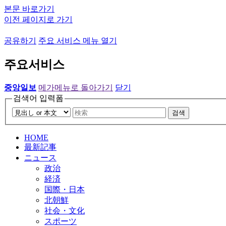
본문 바로가기
이전 페이지로 가기
공유하기
주요 서비스 메뉴 열기
주요서비스
중앙일보
메가메뉴로 돌아가기
닫기
검색어 입력폼
검색
HOME
最新記事
ニュース
政治
経済
国際・日本
北朝鮮
社会・文化
スポーツ