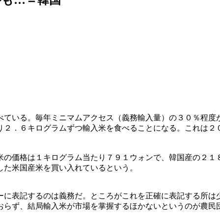
べている。毎年ミニマムアクセス（義務輸入量）の３０％程度
り２．６キログラムずつ輸入米を食べることになる。これは２
米の価格は１キログラム当たり７９１ウォンで、韓国産の２１
した米国産米を買い入れているという。
ーに表記するのは義務だ。ところがこれを正確に表記する所は
おらず、結局輸入米が市場を掌握するほかないというのが農民