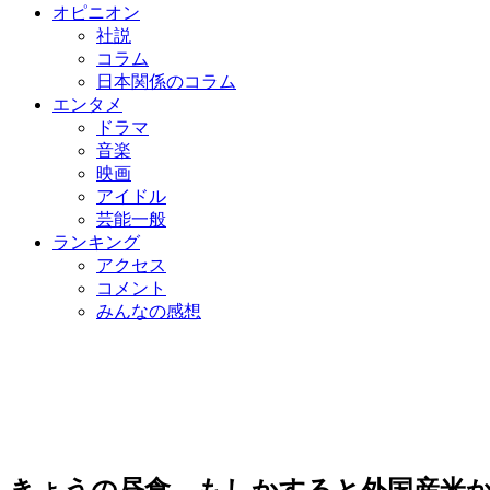
オピニオン
社説
コラム
日本関係のコラム
エンタメ
ドラマ
音楽
映画
アイドル
芸能一般
ランキング
アクセス
コメント
みんなの感想
きょうの昼食、もしかすると外国産米