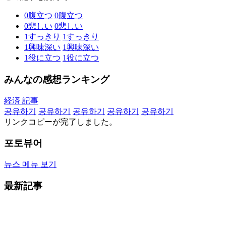
0
腹立つ
0
腹立つ
0
悲しい
0
悲しい
1
すっきり
1
すっきり
1
興味深い
1
興味深い
1
役に立つ
1
役に立つ
みんなの感想ランキング
経済 記事
공유하기
공유하기
공유하기
공유하기
공유하기
リンクコピーが完了しました。
포토뷰어
뉴스 메뉴 보기
最新記事