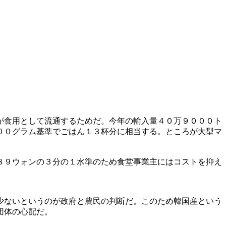
が食用として流通するためだ。今年の輸入量４０万９０００ト
００グラム基準でごはん１３杯分に相当する。ところが大型マ
８９ウォンの３分の１水準のため食堂事業主にはコストを抑え
少ないというのが政府と農民の判断だ。このため韓国産という
団体の心配だ。