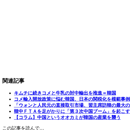
関連記事
キムチに続きコメと牛乳の対中輸出を推進＝韓国
コメ輸入開放政策に悩む韓国、日本の関税化を模範事例
「ウォンと人民元の直接取引市場、習主席訪韓の最大の
韓中ＦＴＡを足がかりに「第３次中国ブーム」を起こす
【コラム】中国というオオカミが韓国の産業を襲う
この記事を読んで…