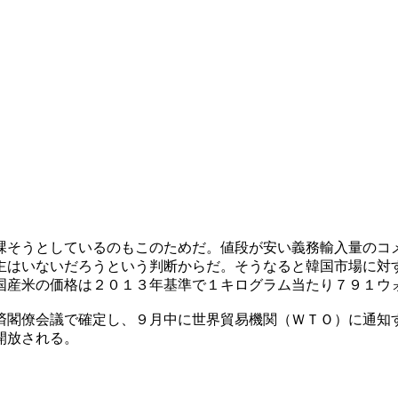
課そうとしているのもこのためだ。値段が安い義務輸入量のコ
主はいないだろうという判断からだ。そうなると韓国市場に対
国産米の価格は２０１３年基準で１キログラム当たり７９１ウ
済閣僚会議で確定し、９月中に世界貿易機関（ＷＴＯ）に通知
開放される。