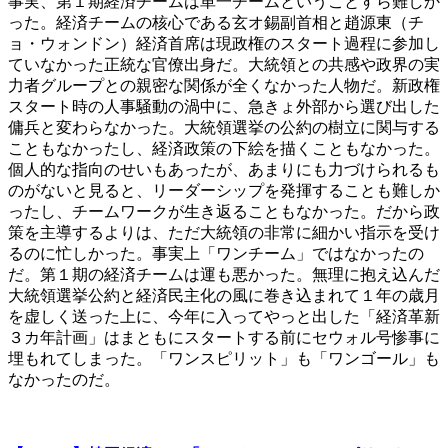
事実、第１期経済チームは単一チームということすら難しか
った。経済チームの核心である玄オ錫副首相と趙源東（チ
ョ・ウォンドン）経済首席は現政権のスタート過程に参加し
ていなかった正統な官僚出身だ。大統領との共感や政界の実
力者グループとの親密な関係が全くなかった人物だ。新政権
スタート時の人事騒動の渦中に、急きょ外部から選び出した
傭兵と変わらなかった。大統領選挙の公約の樹立に関与する
こともなかったし、経済政策の下絵を描くこともなかった。
個人的な指向のせいもあったが、あまりにも力づけられるも
のがないと見ると、リーダーシップを発揮することも難しか
ったし、チームワークが生き返ることもなかった。だから政
策を主導するよりは、ただ大統領の非常に細かい指示を受け
るのに忙しかった。事実上「ワンチーム」ではなかったの
だ。第１期の経済チームは運も悪かった。無理に抱え込んだ
大統領選挙公約と経済民主化の風に巻き込まれて１年の歳月
を虚しく送った上に、今年に入ってやっと出した「経済革新
３カ年計画」はまともにスタートする前にセウォル号惨事に
埋もれてしまった。「ワンスピリット」も「ワンゴール」も
なかったのだ。