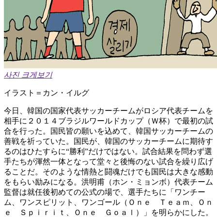
사진 크게보기
イラスト＝カン・イルグ
今日、韓国の国家代表サッカーチームがロシア代表チームを
相手に２０１４ブラジルワールドカップ（Ｗ杯）で最初の試
合を行った。国民皆の願いを込めて、韓国サッカーチームの
善戦を祈っていた。国民が、韓国のサッカーチームに期待す
るのはひたすらに“勝利”だけではない。試合結果を問わず選
手たちが渾然一体となって堂々と後悔のない試合を繰り広げ
ることだ。そのような情熱と闘魂だけでも国民は大きな感動
をもらい励みになる。洪明甫（ホン・ミョンボ）代表チーム
監督は就任後初めての公式の場で、選手たちに「ワンチー
ム、ワンスピリット、ワンゴール（Ｏｎｅ Ｔｅａｍ、Ｏｎ
ｅ Ｓｐｉｒｉｔ、Ｏｎｅ Ｇｏａｌ）」を明らかにした。