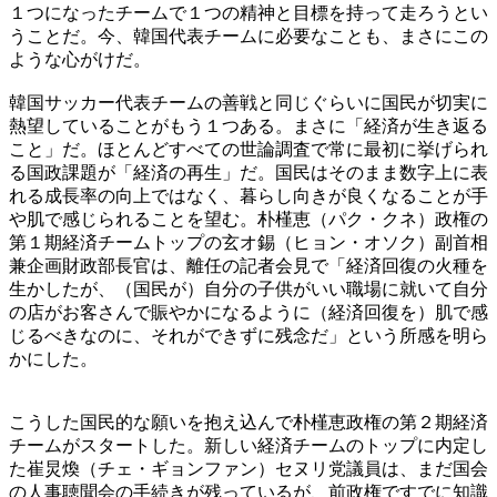
１つになったチームで１つの精神と目標を持って走ろうとい
うことだ。今、韓国代表チームに必要なことも、まさにこの
ような心がけだ。
韓国サッカー代表チームの善戦と同じぐらいに国民が切実に
熱望していることがもう１つある。まさに「経済が生き返る
こと」だ。ほとんどすべての世論調査で常に最初に挙げられ
る国政課題が「経済の再生」だ。国民はそのまま数字上に表
れる成長率の向上ではなく、暮らし向きが良くなることが手
や肌で感じられることを望む。朴槿恵（パク・クネ）政権の
第１期経済チームトップの玄オ錫（ヒョン・オソク）副首相
兼企画財政部長官は、離任の記者会見で「経済回復の火種を
生かしたが、（国民が）自分の子供がいい職場に就いて自分
の店がお客さんで賑やかになるように（経済回復を）肌で感
じるべきなのに、それができずに残念だ」という所感を明ら
かにした。
こうした国民的な願いを抱え込んで朴槿恵政権の第２期経済
チームがスタートした。新しい経済チームのトップに内定し
た崔炅煥（チェ・ギョンファン）セヌリ党議員は、まだ国会
の人事聴聞会の手続きが残っているが、前政権ですでに知識