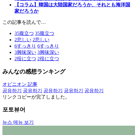
【コラム】韓国は大陸国家だろうか、それとも海洋国
家だろうか
この記事を読んで…
35
腹立つ
35
腹立つ
2
悲しい
2
悲しい
6
すっきり
6
すっきり
3
興味深い
3
興味深い
2
役に立つ
2
役に立つ
みんなの感想ランキング
オピニオン 記事
공유하기
공유하기
공유하기
공유하기
공유하기
リンクコピーが完了しました。
포토뷰어
뉴스 메뉴 보기