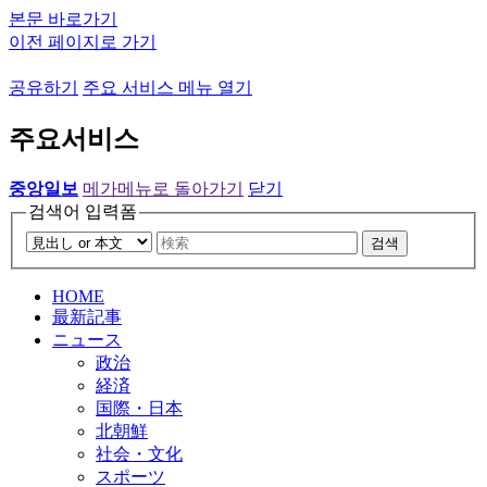
본문 바로가기
이전 페이지로 가기
공유하기
주요 서비스 메뉴 열기
주요서비스
중앙일보
메가메뉴로 돌아가기
닫기
검색어 입력폼
검색
HOME
最新記事
ニュース
政治
経済
国際・日本
北朝鮮
社会・文化
スポーツ