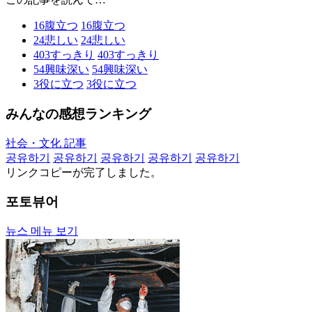
16
腹立つ
16
腹立つ
24
悲しい
24
悲しい
403
すっきり
403
すっきり
54
興味深い
54
興味深い
3
役に立つ
3
役に立つ
みんなの感想ランキング
社会・文化 記事
공유하기
공유하기
공유하기
공유하기
공유하기
リンクコピーが完了しました。
포토뷰어
뉴스 메뉴 보기