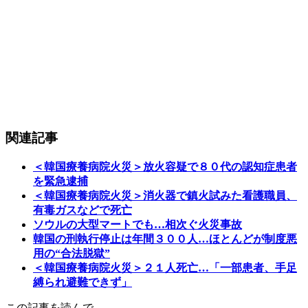
関連記事
＜韓国療養病院火災＞放火容疑で８０代の認知症患者
を緊急逮捕
＜韓国療養病院火災＞消火器で鎮火試みた看護職員、
有毒ガスなどで死亡
ソウルの大型マートでも…相次ぐ火災事故
韓国の刑執行停止は年間３００人…ほとんどが制度悪
用の“合法脱獄”
＜韓国療養病院火災＞２１人死亡…「一部患者、手足
縛られ避難できず」
この記事を読んで…