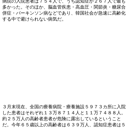
病院の入院患者は７５４人で、うち認知症が２６７人で最も
多かった。そのほか、脳血管疾患・高血圧・関節炎・糖尿合
併症・パーキンソン病などであり、韓国社会が急速に高齢化
する中で避けられない病気だ。
３月末現在、全国の療養病院・療養施設５９７３カ所に入院
した患者はそれぞれ１３万８７１４人と１１万７４８８人。
約２５万人の高齢者患者が危険に露出しているということ
だ。今年６５歳以上の高齢者は６３９万人、認知症患者は５