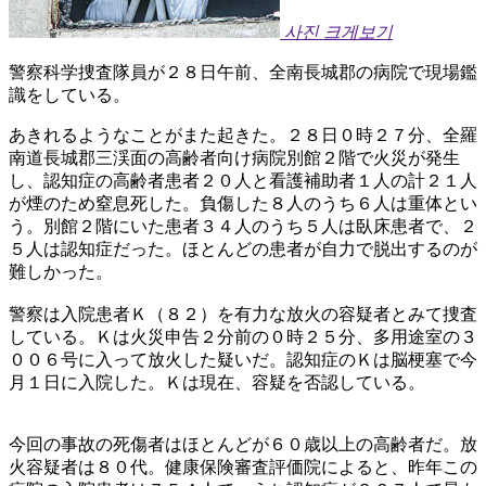
사진 크게보기
警察科学捜査隊員が２８日午前、全南長城郡の病院で現場鑑
識をしている。
あきれるようなことがまた起きた。２８日０時２７分、全羅
南道長城郡三渓面の高齢者向け病院別館２階で火災が発生
し、認知症の高齢者患者２０人と看護補助者１人の計２１人
が煙のため窒息死した。負傷した８人のうち６人は重体とい
う。別館２階にいた患者３４人のうち５人は臥床患者で、２
５人は認知症だった。ほとんどの患者が自力で脱出するのが
難しかった。
警察は入院患者Ｋ（８２）を有力な放火の容疑者とみて捜査
している。Ｋは火災申告２分前の０時２５分、多用途室の３
００６号に入って放火した疑いだ。認知症のＫは脳梗塞で今
月１日に入院した。Ｋは現在、容疑を否認している。
今回の事故の死傷者はほとんどが６０歳以上の高齢者だ。放
火容疑者は８０代。健康保険審査評価院によると、昨年この