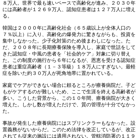
８万人。世界で最も速いペースで高齢化が進み、２０３０年
には高齢者が１２６９万人、認知症患者は１２７万人に増え
る。
韓国は２０００年に高齢化社会（６５歳以上が全体人口の
７％以上）に入り、高齢化の爆発力に驚きながらも、投資を
集中しなかった。少子化対策のため後まわしになった。た
だ、２００８年に長期療養保険を導入し、家庭で世話をして
きた認知症・中風の患者を「社会的ケア」対象に切り替え
た。この制度の施行から６年になるが、恩恵を受ける認知症
患者は重症高齢者（１－３等級）１８万人にすぎない。最軽
症を除いた約３０万人が死角地帯に置かれている。
家庭でケアができない場合に頼るところが療養病院だ。子ど
もがケアするのが難しいため、ここで生涯を終える高齢者が
多い。こうした背景から、この１０年間、療養病院が大きく
増えた。しかし数が増えただけで、質の管理が十分でなかっ
た。
事故が発生した療養病院にはスプリンクラーもなかった。設
置義務がないからだ。このため法律を改正しているが、改正
されても従来の施設には適用されない。管轄消防署の１１９