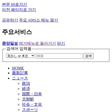
본문 바로가기
이전 페이지로 가기
공유하기
주요 서비스 메뉴 열기
주요서비스
중앙일보
메가메뉴로 돌아가기
닫기
검색어 입력폼
검색
HOME
最新記事
ニュース
政治
経済
国際・日本
北朝鮮
社会・文化
スポーツ