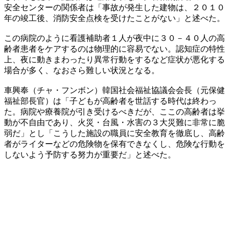
安全センターの関係者は「事故が発生した建物は、２０１０
年の竣工後、消防安全点検を受けたことがない」と述べた。
この病院のように看護補助者１人が夜中に３０－４０人の高
齢者患者をケアするのは物理的に容易でない。認知症の特性
上、夜に動きまわったり異常行動をするなど症状が悪化する
場合が多く、なおさら難しい状況となる。
車興奉（チャ・フンボン）韓国社会福祉協議会会長（元保健
福祉部長官）は「子どもが高齢者を世話する時代は終わっ
た。病院や療養院が引き受けるべきだが、ここの高齢者は挙
動が不自由であり、火災・台風・水害の３大災難に非常に脆
弱だ」とし「こうした施設の職員に安全教育を徹底し、高齢
者がライターなどの危険物を保有できなくし、危険な行動を
しないよう予防する努力が重要だ」と述べた。