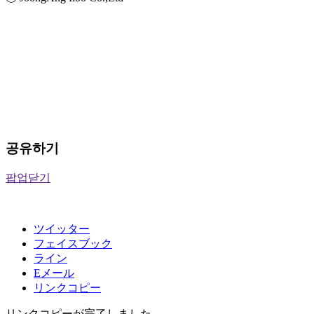
공유하기
팝업닫기
ツイッター
フェイスブック
ライン
Eメール
リンクコピー
リンクコピーが完了しました。