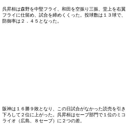
呉昇桓は森野を中堅フライ、和田を空振り三振、堂上を右翼
フライに仕留め、試合を締めくくった。投球数は１３球で、
防御率は２．４５となった。
阪神は１６勝９敗となり、この日試合がなかった読売を引き
下ろして２位に上がった。呉昇桓はセーブ部門で１位のミコ
ライオ（広島、８セーブ）に２つの差。