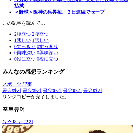
払拭
＜野球＞阪神の呉昇桓、３日連続でセーブ
この記事を読んで…
2
腹立つ
2
腹立つ
1
悲しい
1
悲しい
0
すっきり
0
すっきり
0
興味深い
0
興味深い
0
役に立つ
0
役に立つ
みんなの感想ランキング
スポーツ 記事
공유하기
공유하기
공유하기
공유하기
공유하기
リンクコピーが完了しました。
포토뷰어
뉴스 메뉴 보기