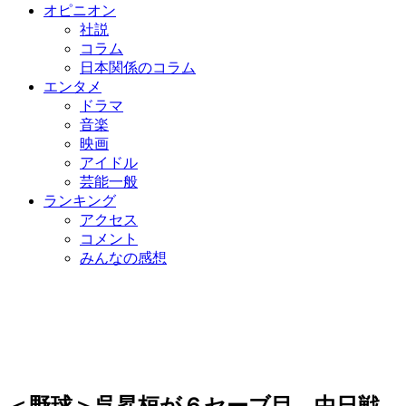
オピニオン
社説
コラム
日本関係のコラム
エンタメ
ドラマ
音楽
映画
アイドル
芸能一般
ランキング
アクセス
コメント
みんなの感想
＜野球＞呉昇桓が６セーブ目…中日戦