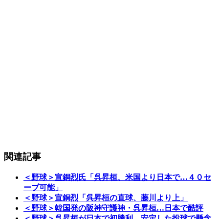
関連記事
＜野球＞宣銅烈氏「呉昇桓、米国より日本で…４０セ
ーブ可能」
＜野球＞宣銅烈「呉昇桓の直球、藤川より上」
＜野球＞韓国発の阪神守護神・呉昇桓…日本で酷評
＜野球＞呉昇桓が日本で初勝利、安定した投球で懸念