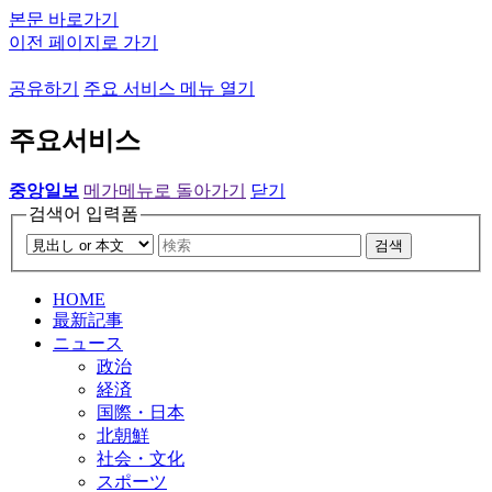
본문 바로가기
이전 페이지로 가기
공유하기
주요 서비스 메뉴 열기
주요서비스
중앙일보
메가메뉴로 돌아가기
닫기
검색어 입력폼
검색
HOME
最新記事
ニュース
政治
経済
国際・日本
北朝鮮
社会・文化
スポーツ