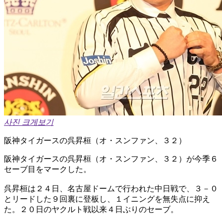
사진 크게보기
阪神タイガースの呉昇桓（オ・スンファン、３２）
阪神タイガースの呉昇桓（オ・スンファン、３２）が今季６
セーブ目をマークした。
呉昇桓は２４日、名古屋ドームで行われた中日戦で、３－０
とリードした９回裏に登板し、１イニングを無失点に抑え
た。２０日のヤクルト戦以来４日ぶりのセーブ。