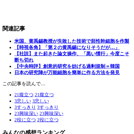
関連記事
米国、黄禹錫教授が失敗した技術で胚性幹細胞を作製
【時視各角】「第２の黄禹錫になりそうだが…」
【社説】また起きた論文操作、「黒い慣行」今度こそ
断ち切れ
【中央時評】創意的研究を妨げる過剰規制＝韓国
日本の研究陣が万能細胞を簡単に作る方法を発見
この記事を読んで…
21
腹立つ
21
腹立つ
3
悲しい
3
悲しい
3
すっきり
3
すっきり
23
興味深い
23
興味深い
2
役に立つ
2
役に立つ
みんなの感想ランキング