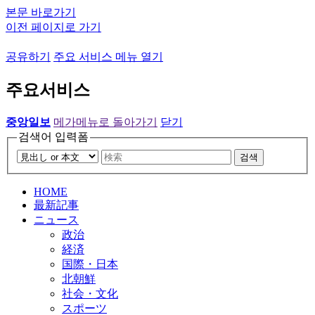
본문 바로가기
이전 페이지로 가기
공유하기
주요 서비스 메뉴 열기
주요서비스
중앙일보
메가메뉴로 돌아가기
닫기
검색어 입력폼
검색
HOME
最新記事
ニュース
政治
経済
国際・日本
北朝鮮
社会・文化
スポーツ