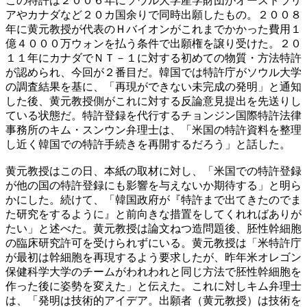
この特許は２００６年にソウル大学産学財団がオーストラリ
アやカナダなど２０カ国余りで同時出願したもの。２００８
年に黄元教授が代表のＨバイオンがこれまでかかった費用１
億４０００万ウォンを払う条件で出願権を譲り受けた。２０
１１年にカナダでＮＴ－１に対する初めての物質・方法特許
が認められ、今回が２番目だ。韓国では特許庁がソウル大学
の調査結果を基に、「再現ができない未完成の発明」と通知
した後、黄元教授側がこれに対する反論意見提出を先送りし
ている状態だ。特許登録を代行するチョンジン国際特許法律
事務所のキム・スンウン弁理士は、「米国の特許資料を整理
し近く韓国での特許手続きを再開するだろう」と話した。
黄元教授はこの日、本紙の取材に対し、「米国での特許登録
が他の国の特許登録にも影響を与えないか期待する」と明ら
かにした。続けて、「韓国政府が『特許まで出てきたのでま
た研究をするように』と前向きな措置をしてくれればありが
たい」と述べた。黄元教授は論文ねつ造問題後、胚性幹細胞
の臨床研究許可を受けられずにいる。黄元教授は「米特許庁
が最初は幹細胞を再現するよう要求したが、昨年米オレゴン
保健科学大学のチームがわれわれと同じ方法で胚性幹細胞を
作った後に姿勢を変えた」と伝えた。これに対しキム弁理士
は、「発明は技術的アイデア。出願者（黄元教授）は技術を