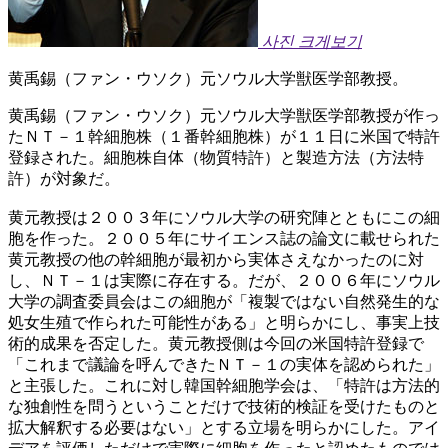
사진 크게보기
黄禹錫（ファン・ウソク）元ソウル大学獣医学部教授。
黄禹錫（ファン・ウソク）元ソウル大学獣医学部教授が作っ
たＮＴ－１幹細胞株（１番幹細胞株）が１１日に米国で特許
登録された。細胞株自体（物質特許）と製造方法（方法特
許）が対象だ。
黄元教授は２００３年にソウル大学の研究陣とともにこの細
胞を作った。２００５年にサイエンス誌の論文に載せられた
黄元教授の他の幹細胞が最初から実体さえなかったのに対
し、ＮＴ－１は実際に存在する。だが、２００６年にソウル
大学の調査委員会はこの細胞が「複製ではない自然発生的な
処女生殖で作られた可能性がある」と明らかにし、事実上技
術的成果を否定した。黄元教授側は今回の米国特許登録で
「これまで議論を呼んできたＮＴ－１の実体を認められた」
と主張した。これに対し韓国幹細胞学会は、「特許は方法的
な独創性を問うということだけで技術的検証を受けたものと
拡大解釈する必要はない」とする立場を明らかにした。アイ