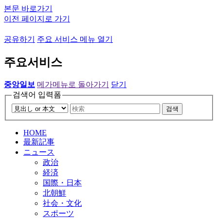
본문 바로가기
이전 페이지로 가기
공유하기
주요 서비스 메뉴 열기
주요서비스
중앙일보
메가메뉴로 돌아가기
닫기
검색어 입력폼
검색
HOME
最新記事
ニュース
政治
経済
国際・日本
北朝鮮
社会・文化
スポーツ