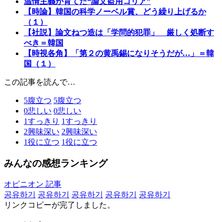
温情主義が育てた“論文盗用コリア”
【時論】韓国の科学ノーベル賞、どう繰り上げるか
（１）
【社説】論文ねつ造は「学問的犯罪」 厳しく処断す
べき＝韓国
【時視各角】「第２の黄禹錫になりそうだが…」＝韓
国（１）
この記事を読んで…
5
腹立つ
5
腹立つ
0
悲しい
0
悲しい
1
すっきり
1
すっきり
2
興味深い
2
興味深い
1
役に立つ
1
役に立つ
みんなの感想ランキング
オピニオン 記事
공유하기
공유하기
공유하기
공유하기
공유하기
リンクコピーが完了しました。