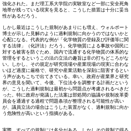
強化された。まだ理工系大学院の実験室など一部に安全死角
地帯が残っている現実を見ると、こうした措置は十分に妥当
性があるだろう。
しかし最近はこうした規制があまりにも増え、ウォルポート
博士が示した見解のように過剰規制に向かうのではないかと
心配になる。代表的な例が「化学物質の登録及び評価等に関
する法律」（化評法）だろう。化学物質による事故や国民に
対する被害を防ぐため、国内で流通する化学物質の体系的な
管理をするというこの法の立法の趣旨は非の打ちどころがな
い。しかし、その規定が研究現場や産業現場の現実に合わな
いほど過度に厳格で、研究や産業活動を深刻に阻害するとい
う声があちこちで出てきている。幸い、政府が産業界と研究
界の意見を聞いて、今後、下位法令を調整する計画だという
が、こうした過剰規制は最初から問題点が考慮されるべきだ
った。特に政府が発議した法案は部処間の協議や規制改革委
員会を通過する過程で問題条項が整理される可能性が高い
が、議員立法の場合はこうした装置がなく、過剰規制に向か
う危険性が高いという指摘がある。
実際、すべての規制には名分がある。しかしその規制で得る