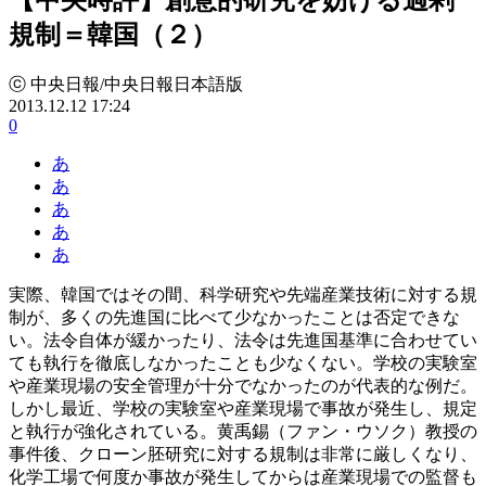
規制＝韓国（２）
ⓒ 中央日報/中央日報日本語版
2013.12.12 17:24
0
あ
あ
あ
あ
あ
実際、韓国ではその間、科学研究や先端産業技術に対する規
制が、多くの先進国に比べて少なかったことは否定できな
い。法令自体が緩かったり、法令は先進国基準に合わせてい
ても執行を徹底しなかったことも少なくない。学校の実験室
や産業現場の安全管理が十分でなかったのが代表的な例だ。
しかし最近、学校の実験室や産業現場で事故が発生し、規定
と執行が強化されている。黄禹錫（ファン・ウソク）教授の
事件後、クローン胚研究に対する規制は非常に厳しくなり、
化学工場で何度か事故が発生してからは産業現場での監督も