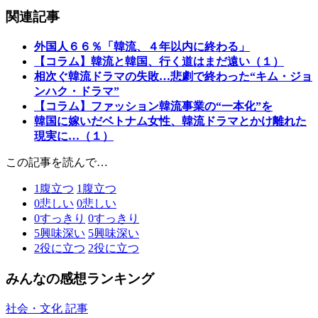
関連記事
外国人６６％「韓流、４年以内に終わる」
【コラム】韓流と韓国、行く道はまだ遠い（１）
相次ぐ韓流ドラマの失敗…悲劇で終わった“キム・ジョ
ンハク・ドラマ”
【コラム】ファッション韓流事業の“一本化”を
韓国に嫁いだベトナム女性、韓流ドラマとかけ離れた
現実に…（１）
この記事を読んで…
1
腹立つ
1
腹立つ
0
悲しい
0
悲しい
0
すっきり
0
すっきり
5
興味深い
5
興味深い
2
役に立つ
2
役に立つ
みんなの感想ランキング
社会・文化 記事