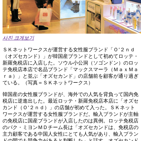
사진 크게보기
ＳＫネットワークスが運営する女性服ブランド「Ｏ’２ｎｄ
（オズセカンド）」が韓国産ブランドとして初めてロッテ・
新羅免税店に入店した。ソウル小公洞（ソゴンドン）のロッ
テ免税店本店で名品ブランド「マックスマーラ（ＭａｘＭａ
ｒａ）」と並ぶ「オズセカンド」の店舗前を顧客が通り過ぎ
ている。（写真＝ＳＫネットワークス）
韓国産の女性服ブランドが、海外での人気を背負って国内免
税店に逆進出した。最近ロッテ・新羅免税店本店に「オズセ
カンド（Ｏ’２ｎｄ）」の店舗が初めて入った。ＳＫネット
ワークスが運営する女性服ブランドだ。輸入ブランドが主軸
の免税店に国産ブランドが入店したのは異例。ロッテ免税店
のパク・ミヨンＭＤチーム長は「オズセカンドは、免税店の
主力顧客である中国人女性にとても人気があり、輸入ブラン
ドの間でも競争力があると判断した」と話す。オズセカンド