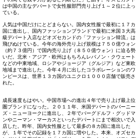
は中国の主なデパートで女性服部門売り上げ１～２位に上っ
ている。
人気は中国だけにとどまらない。国内女性服で最初に１７カ
国に進出し、国内ファッションブランドで最初に米国３大高
級デパート入店などオズセカンドの「ファッション韓流」は
飛びぬけている。今年の海外売り上げ規模は７５０億ウォン
（約７３億円）で国内売り上げ（８５０億ウォン）に迫る勢
いだ。北米・アジア・欧州はもちろんレバノン・クウェート
などの中東地域、ロシアやジョージア（グルジア）など東欧
地域まで進出した。今年４月に出したコラボレーションのワ
ンピースは、世界１３カ国のユニクロ１０００店舗で販売さ
れた。
成長速度もはやい。中国市場への進出４年で売り上げ最上位
圏ブランドになった。２０１１年、米国デパートのバーニー
ズ・ニューヨークに進出し、２年でバーグドルフ・グッドマ
ンやニーマン・マーカスといったデパートにまで相次いで入
店した。昨年、国内女性服として最多の８カ国に進出した
が、１年でその記録を１７カ国に増やした。本来、オズセカ