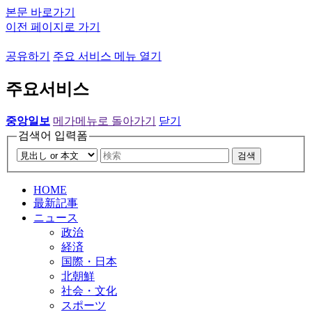
본문 바로가기
이전 페이지로 가기
공유하기
주요 서비스 메뉴 열기
주요서비스
중앙일보
메가메뉴로 돌아가기
닫기
검색어 입력폼
검색
HOME
最新記事
ニュース
政治
経済
国際・日本
北朝鮮
社会・文化
スポーツ