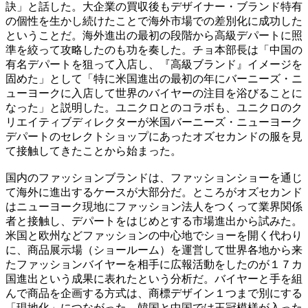
訣」と話した。大企業の買収後もデザイナー・ブランド特有
の個性を生かし続けたことで海外市場での差別化に成功した
ということだ。海外進出の最初の段階から高級デパートに照
準を絞って攻略したのも功を奏した。チョ本部長は「中国の
有名デパートを狙って入店し、『高級ブランド』イメージを
固めた」として「特に米国進出の最初の年にバーニーズ・ニ
ューヨークに入店して世界のバイヤーの注目を浴びることに
なった」と説明した。ユニクロとのコラボも、ユニクロのク
リエイティブディレクターが米国バーニーズ・ニューヨーク
デパートのセレクトショップにあったオズセカンドの服を見
て接触してきたことから始まった。
国内のファッションブランドは、ファッションショーを通じ
て海外に進出するケースが大部分だ。ところがオズセカンド
はニューヨーク現地にファッション法人をつくって業界関係
者と接触し、デパートをはじめとする市場進出から試みた。
米国と欧州などファッションの中心地でショーを開く代わり
に、商品展示場（ショールーム）を運営して世界各地から来
たファッションバイヤーを相手に広報活動をしたのが１７カ
国進出という成果に表れたという分析だ。バイヤーと手を組
んで商品を企画する方式は、商標デザイン１つまで別にする
「現地化」につながった。韓国と中国では王冠模様が入った