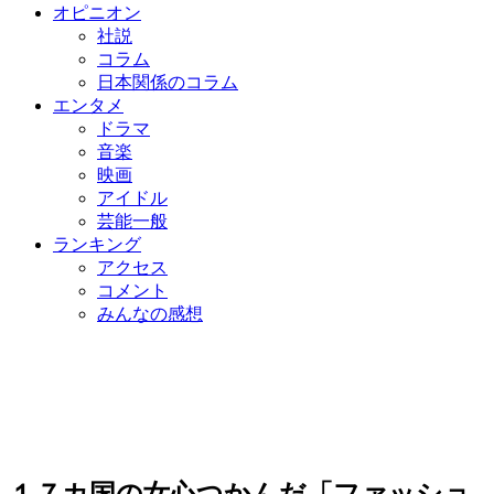
オピニオン
社説
コラム
日本関係のコラム
エンタメ
ドラマ
音楽
映画
アイドル
芸能一般
ランキング
アクセス
コメント
みんなの感想
１７カ国の女心つかんだ「ファッショ