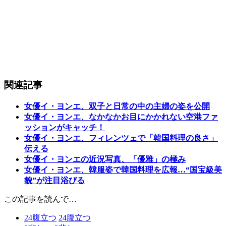
関連記事
女優イ・ヨンエ、双子と日常の中の主婦の姿を公開
女優イ・ヨンエ、なかなかお目にかかれない空港ファ
ッションがキャッチ！
女優イ・ヨンエ、フィレンツェで「韓国料理の良さ」
伝える
女優イ・ヨンエの近況写真、「優雅」の極み
女優イ・ヨンエ、韓服姿で韓国料理を広報…“国宝級美
貌”が注目浴びる
この記事を読んで…
24
腹立つ
24
腹立つ