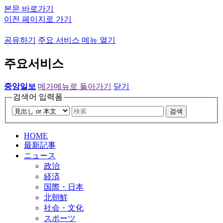
본문 바로가기
이전 페이지로 가기
공유하기
주요 서비스 메뉴 열기
주요서비스
중앙일보
메가메뉴로 돌아가기
닫기
검색어 입력폼
검색
HOME
最新記事
ニュース
政治
経済
国際・日本
北朝鮮
社会・文化
スポーツ