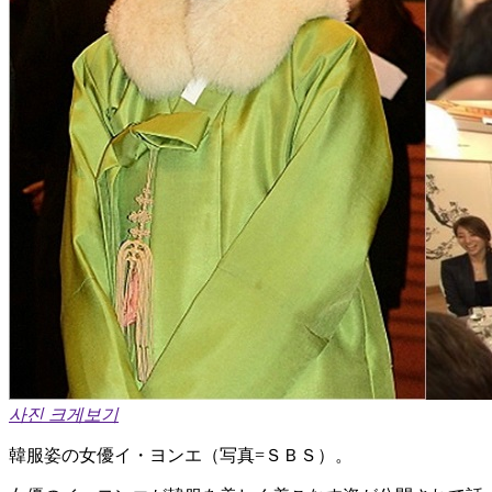
사진 크게보기
韓服姿の女優イ・ヨンエ（写真=ＳＢＳ）。