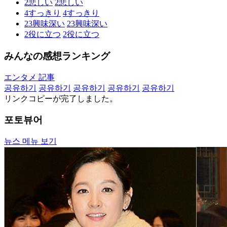
2
悲しい
2
悲しい
4
すっきり
4
すっきり
23
興味深い
23
興味深い
2
役に立つ
2
役に立つ
みんなの感想ランキング
エンタメ 記事
공유하기
공유하기
공유하기
공유하기
공유하기
リンクコピーが完了しました。
포토뷰어
뉴스 메뉴 보기