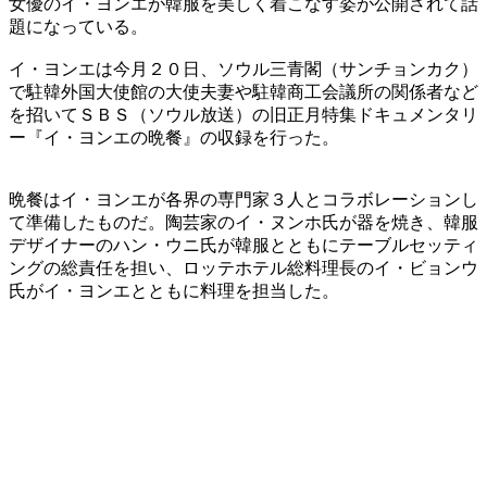
女優のイ・ヨンエが韓服を美しく着こなす姿が公開されて話
題になっている。
イ・ヨンエは今月２０日、ソウル三青閣（サンチョンカク）
で駐韓外国大使館の大使夫妻や駐韓商工会議所の関係者など
を招いてＳＢＳ（ソウル放送）の旧正月特集ドキュメンタリ
ー『イ・ヨンエの晩餐』の収録を行った。
晩餐はイ・ヨンエが各界の専門家３人とコラボレーションし
て準備したものだ。陶芸家のイ・ヌンホ氏が器を焼き、韓服
デザイナーのハン・ウニ氏が韓服とともにテーブルセッティ
ングの総責任を担い、ロッテホテル総料理長のイ・ビョンウ
氏がイ・ヨンエとともに料理を担当した。