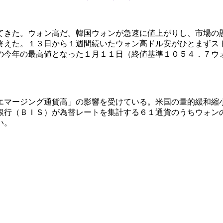
てきた。ウォン高だ。韓国ウォンが急速に値上がりし、市場の
終えた。１３日から１週間続いたウォン高ドル安がひとまずス
の今年の最高値となった１月１１日（終値基準１０５４．７ウ
エマージング通貨高」の影響を受けている。米国の量的緩和縮
銀行（ＢＩＳ）が為替レートを集計する６１通貨のうちウォン
い。