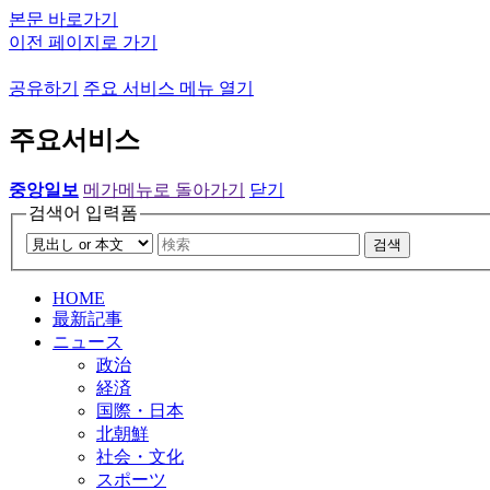
본문 바로가기
이전 페이지로 가기
공유하기
주요 서비스 메뉴 열기
주요서비스
중앙일보
메가메뉴로 돌아가기
닫기
검색어 입력폼
검색
HOME
最新記事
ニュース
政治
経済
国際・日本
北朝鮮
社会・文化
スポーツ