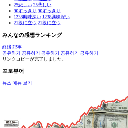
25
悲しい
25
悲しい
90
すっきり
90
すっきり
1238
興味深い
1238
興味深い
21
役に立つ
21
役に立つ
みんなの感想ランキング
経済 記事
공유하기
공유하기
공유하기
공유하기
공유하기
リンクコピーが完了しました。
포토뷰어
뉴스 메뉴 보기