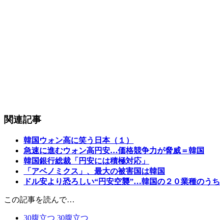
関連記事
韓国ウォン高に笑う日本（１）
急速に進むウォン高円安…価格競争力が脅威＝韓国
韓国銀行総裁「円安には積極対応」
「アベノミクス」、最大の被害国は韓国
ドル安より恐ろしい“円安空襲”…韓国の２０業種のう
この記事を読んで…
30
腹立つ
30
腹立つ