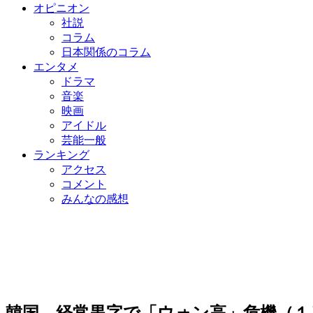
オピニオン
社説
コラム
日本関係のコラム
エンタメ
ドラマ
音楽
映画
アイドル
芸能一般
ランキング
アクセス
コメント
みんなの感想
韓国、経常黒字で「ウォン高」危機（１