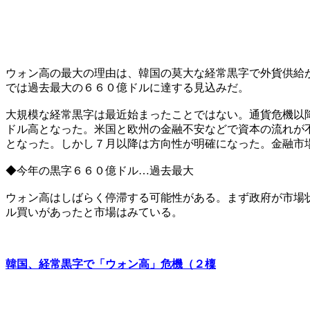
ウォン高の最大の理由は、韓国の莫大な経常黒字で外貨供給
では過去最大の６６０億ドルに達する見込みだ。
大規模な経常黒字は最近始まったことではない。通貨危機以
ドル高となった。米国と欧州の金融不安などで資本の流れが
となった。しかし７月以降は方向性が明確になった。金融市
◆今年の黒字６６０億ドル…過去最大
ウォン高はしばらく停滞する可能性がある。まず政府が市場
ル買いがあったと市場はみている。
韓国、経常黒字で「ウォン高」危機（２檁