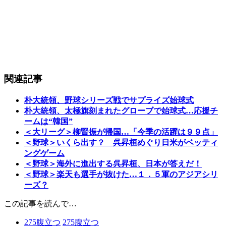
関連記事
朴大統領、野球シリーズ戦でサプライズ始球式
朴大統領、太極旗刻まれたグローブで始球式…応援チ
ームは“韓国”
＜大リーグ＞柳賢振が帰国…「今季の活躍は９９点」
＜野球＞いくら出す？ 呉昇桓めぐり日米がベッティ
ングゲーム
＜野球＞海外に進出する呉昇桓、日本が答えだ！
＜野球＞楽天も選手が抜けた…１．５軍のアジアシリ
ーズ？
この記事を読んで…
275
腹立つ
275
腹立つ