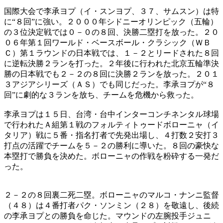
国際大会で李承ヨプ（イ・スンヨプ、３７、サムスン）は特
に“８回”に強い。２０００年シドニーオリンピック（五輪）
の３位決定戦では０－０の８回、決勝二塁打を放った。２０
０６年第１回ワールド・ベースボール・クラシック（ＷＢ
Ｃ）第１ラウンドの日本戦では、１－２とリードされた８回
に逆転決勝２ランを打った。２年後に行われた北京五輪準決
勝の日本戦でも２－２の８回に決勝２ランを放った。２０１
３アジアシリーズ（ＡＳ）でも同じだった。李承ヨプが“８
回”に劇的な３ランを放ち、チームを危機から救った。
李承ヨプは１５日、台湾・台中インターコンチネンタル球場
で行われたＡ組第１戦のフォルティトゥードボローニャ（イ
タリア）戦に５番・指名打者で先発出場し、４打数２安打３
打点の活躍でチームを５－２の勝利に導いた。８回の豪快な
本塁打で勝負を決めた。ボローニャの作戦を粉砕する一発だ
った。
２－２の８回裏二死二塁。ボローニャのマルコ・ナンニ監督
（４８）は４番打者パク・ソンミン（２８）を敬遠し、後続
の李承ヨプとの勝負を命じた。マウンドの左腕投手ジュニ