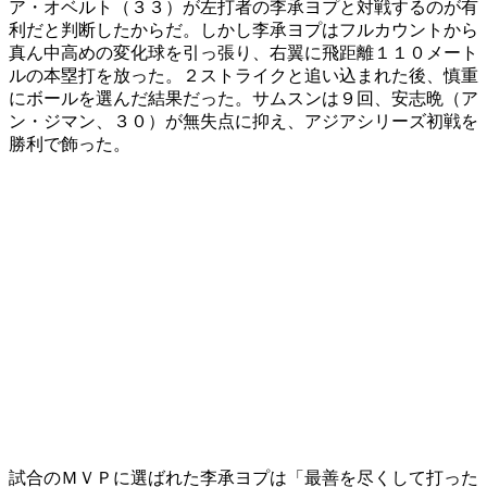
ア・オベルト（３３）が左打者の李承ヨプと対戦するのが有
利だと判断したからだ。しかし李承ヨプはフルカウントから
真ん中高めの変化球を引っ張り、右翼に飛距離１１０メート
ルの本塁打を放った。２ストライクと追い込まれた後、慎重
にボールを選んだ結果だった。サムスンは９回、安志晩（ア
ン・ジマン、３０）が無失点に抑え、アジアシリーズ初戦を
勝利で飾った。
試合のＭＶＰに選ばれた李承ヨプは「最善を尽くして打った