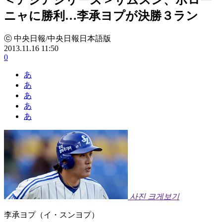
ニャに勝利…李承ヨプが決勝３ラン
ⓒ 中央日報/中央日報日本語版
2013.11.16 11:50
0
あ
あ
あ
あ
あ
사진 크게보기
李承ヨプ（イ・スンヨプ）