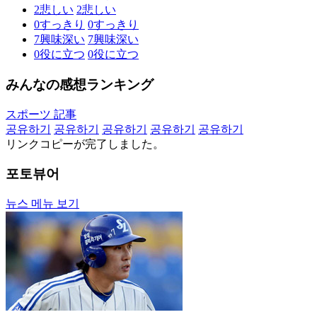
2
悲しい
2
悲しい
0
すっきり
0
すっきり
7
興味深い
7
興味深い
0
役に立つ
0
役に立つ
みんなの感想ランキング
スポーツ 記事
공유하기
공유하기
공유하기
공유하기
공유하기
リンクコピーが完了しました。
포토뷰어
뉴스 메뉴 보기