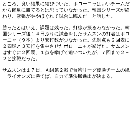
ところ、良い結果に結びついた。ボローニャはいいチームだ
から簡単に勝てるとは思っていなかった。韓国シリーズが終
わり、緊張がややほぐれて試合に臨んだ」と話した。
勝ったとはいえ、課題は残った。打線が振るわなかった。韓
国シリーズ後１４日ぶりに試合をしたサムスンの打者はボロ
ーニャ（９本）より安打数が少なかった。先制点も２回表に
２四球と３安打を集中させたボローニャが挙げた。サムスン
はすぐに２回裏、１点を挙げて追いついたが、７回まで２－
２と接戦だった。
サムスンは１７日、Ａ組第２戦で台湾リーグ優勝チームの統
一ライオンズに勝てば、自力で準決勝進出が決まる。