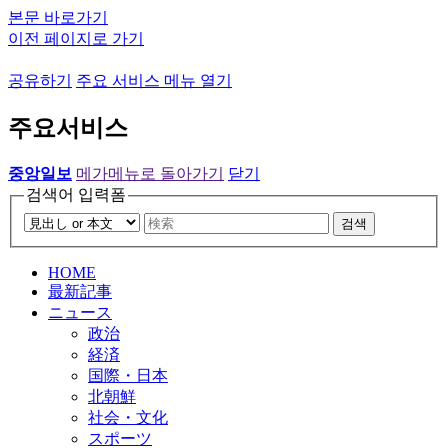
본문 바로가기
이전 페이지로 가기
공유하기
주요 서비스 메뉴 열기
주요서비스
중앙일보
메가메뉴로 돌아가기
닫기
검색어 입력폼
검색
HOME
最新記事
ニュース
政治
経済
国際・日本
北朝鮮
社会・文化
スポーツ